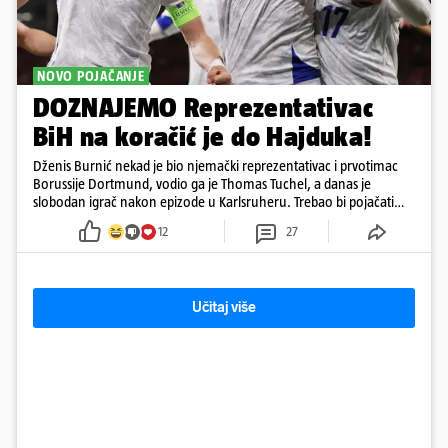
NOVO POJAČANJE
DOZNAJEMO Reprezentativac
BiH na koračić je do Hajduka!
Dženis Burnić nekad je bio njemački reprezentativac i prvotimac
Borussije Dortmund, vodio ga je Thomas Tuchel, a danas je
slobodan igrač nakon epizode u Karlsruheru. Trebao bi pojačati
konkurenciju u veznom redu
12
27
Učitaj više