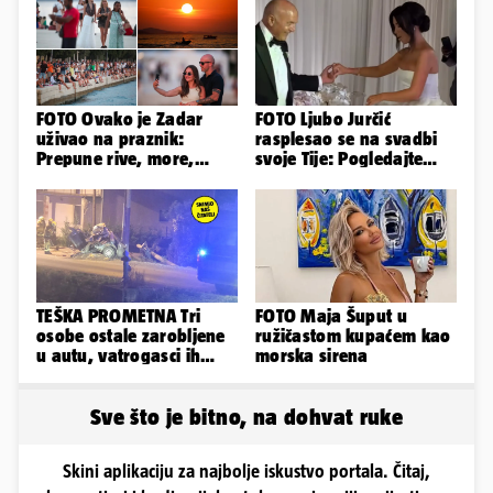
FOTO Ovako je Zadar
FOTO Ljubo Jurčić
uživao na praznik:
rasplesao se na svadbi
Prepune rive, more,
svoje Tije: Pogledajte
sunce i čarobni zalazak
kako je izgledalo
sunca
vjenčanje...
TEŠKA PROMETNA Tri
FOTO Maja Šuput u
osobe ostale zarobljene
ružičastom kupaćem kao
u autu, vatrogasci ih
morska sirena
spašavali
Sve što je bitno, na dohvat ruke
Skini aplikaciju za najbolje iskustvo portala. Čitaj,