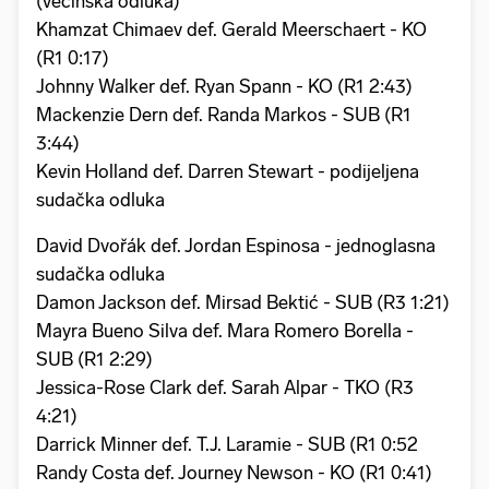
(većinska odluka)
Khamzat Chimaev def. Gerald Meerschaert - KO
(R1 0:17)
Johnny Walker def. Ryan Spann - KO (R1 2:43)
Mackenzie Dern def. Randa Markos - SUB (R1
3:44)
Kevin Holland def. Darren Stewart - podijeljena
sudačka odluka
David Dvořák def. Jordan Espinosa - jednoglasna
sudačka odluka
Damon Jackson def. Mirsad Bektić - SUB (R3 1:21)
Mayra Bueno Silva def. Mara Romero Borella -
SUB (R1 2:29)
Jessica-Rose Clark def. Sarah Alpar - TKO (R3
4:21)
Darrick Minner def. T.J. Laramie - SUB (R1 0:52
Randy Costa def. Journey Newson - KO (R1 0:41)