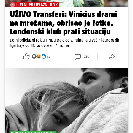
LJETNI PRIJELAZNI ROK
UŽIVO Transferi: Vinicius drami
na mrežama, obrisao je fotke.
Londonski klub prati situaciju
Ljetni prijelazni rok u HNL-u traje do 7. rujna, a u većini europskih
liga traje do 31. kolovoza ili 1. rujna
75
326