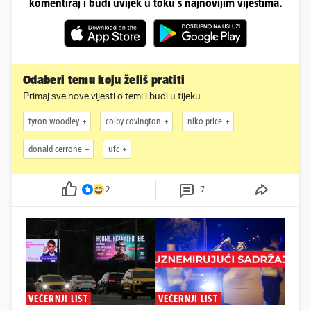
komentiraj i budi uvijek u toku s najnovijim vijestima.
Odaberi temu koju želiš pratiti
Primaj sve nove vijesti o temi i budi u tijeku
tyron woodley
colby covington
niko price
donald cerrone
ufc
2
7