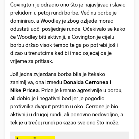
Covington je odradio ono što je najavljivao i slavio
prekidom u petoj rundi borbe. Većinu borbe je
dominirao, a Woodley je zbog ozljede morao
odustati uoči posljednje runde. Očekivalo se kako
će Woodley biti aktivniji, a Covington je cijelu
borbu držao visok tempo te ga po potrebi još i
dizao u trenutcima kad bi imao osjećaj da je
vrijeme za pritisak.
Još jedna zvjezdana borba bila je itekako
zanimljiva, ona između
Donalda Cerronea i
Nike Pricea
. Price je krenuo agresivnije u borbu,
ali dobio je i negativni bod jer je pogodio
protivnika dvaput prstom u oko. Cerrone je bio
aktivniji u drugoj rundi, ali ponovno nedovoljno, a
tek je u trećoj rundi pokazao sve ono što može.