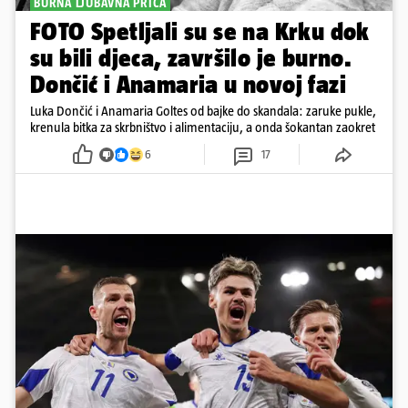
BURNA LJUBAVNA PRIČA
FOTO Spetljali su se na Krku dok
su bili djeca, završilo je burno.
Dončić i Anamaria u novoj fazi
Luka Dončić i Anamaria Goltes od bajke do skandala: zaruke pukle,
krenula bitka za skrbništvo i alimentaciju, a onda šokantan zaokret
6
17