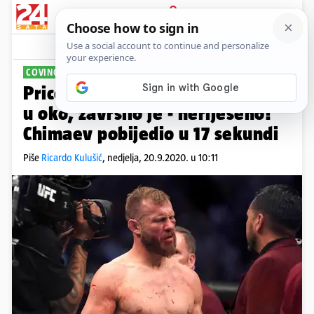
PRIJAVA
Sport
Komentari
7
COVINGTON SVLADAO WOODLEYJA
Price je Cerroneu dao dva prsta
u oko, završilo je - neriješeno!
Chimaev pobijedio u 17 sekundi
Piše
Ricardo Kulušić
,
nedjelja, 20.9.2020. u 10:11