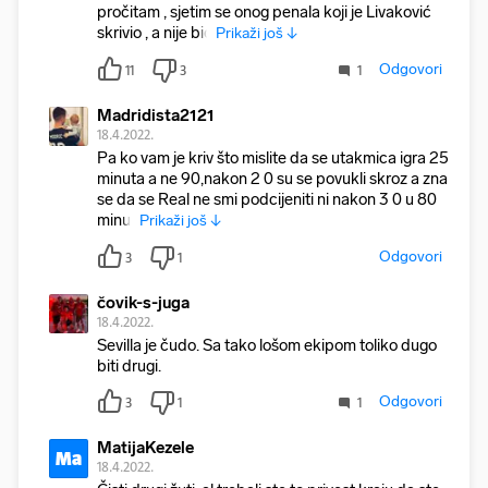
pročitam , sjetim se onog penala koji je Livaković
skrivio , a nije bio
Prikaži još ↓
Odgovori
11
3
1
Madridista2121
18.4.2022.
Pa ko vam je kriv što mislite da se utakmica igra 25
minuta a ne 90,nakon 2 0 su se povukli skroz a zna
se da se Real ne smi podcijeniti ni nakon 3 0 u 80
minut
Prikaži još ↓
Odgovori
3
1
čovik-s-juga
18.4.2022.
Sevilla je čudo. Sa tako lošom ekipom toliko dugo
biti drugi.
Odgovori
3
1
1
MatijaKezele
Ma
18.4.2022.