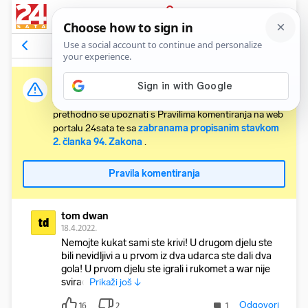
PRIJAVA
Komentari
25
Relevantni
Važna obavijest:
Svaki korisnik koji želi komentirati članke obvezan je
prethodno se upoznati s Pravilima komentiranja na web
portalu 24sata te sa
zabranama propisanim stavkom
2. članka 94. Zakona
.
Pravila komentiranja
tom dwan
td
18.4.2022.
Nemojte kukat sami ste krivi! U drugom djelu ste
bili nevidljivi a u prvom iz dva udarca ste dali dva
gola! U prvom djelu ste igrali i rukomet a war nije
svirao
Prikaži još ↓
Odgovori
16
2
1