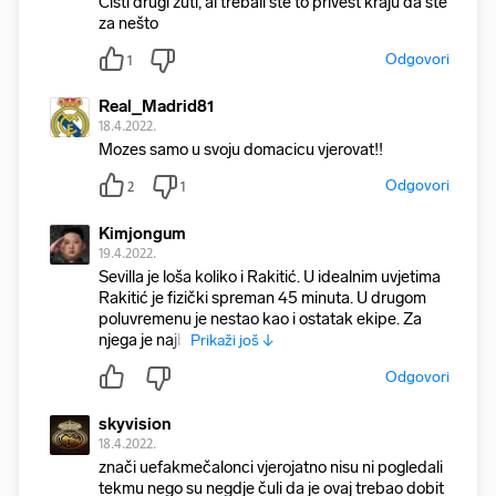
Čisti drugi žuti, al trebali ste to privest kraju da ste
za nešto
Odgovori
1
Real_Madrid81
18.4.2022.
Mozes samo u svoju domacicu vjerovat!!
Odgovori
2
1
Kimjongum
19.4.2022.
Sevilla je loša koliko i Rakitić. U idealnim uvjetima
Rakitić je fizički spreman 45 minuta. U drugom
poluvremenu je nestao kao i ostatak ekipe. Za
njega je najb
Prikaži još ↓
Odgovori
skyvision
18.4.2022.
znači uefakmečalonci vjerojatno nisu ni pogledali
tekmu nego su negdje čuli da je ovaj trebao dobit