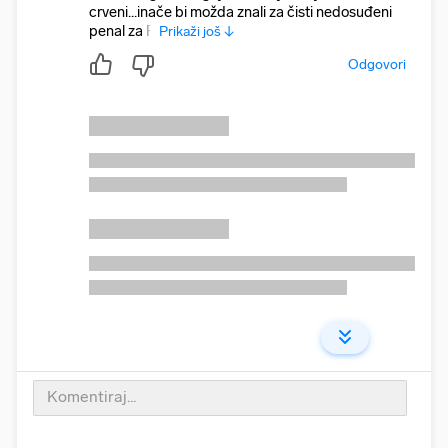
crveni...inače bi možda znali za čisti nedosuđeni
penal za R
Prikaži još ↓
Odgovori