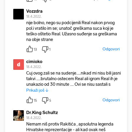
Vozzdra
18.4.2022.
nije bolno, nego su podcijenili Real nakon prvog
pol.i vratilo im se; unatoč greškama suca koji je
teško oštetio Real. Užasno suđenje sa greškama
na obje strane
Odgovori
13
1
cimioko
ci
18.4.2022.
Cuj ovog zali se na sudenje.....nikad mi nisu bili jasni
takvi .....brutalno ostecem Real ali igrom Real ih je
unakazio od 30 minute .... Ovi se nisu sastali sa
Prikaži još ↓
Odgovori
15
5
Dr.King Schultz
18.4.2022.
Nemam niš protiv Rakitića , apsolutna legenda
Hrvatske reprezentacije - ali kad ovak neš