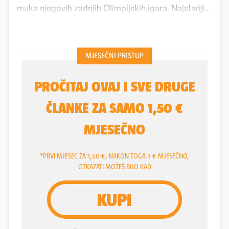
muka njegovih zadnjih Olimpijskih igara. Najstariji
je morao tješiti najmlađeg
Dominika
Kuzmanovića
, kojemu je sve najteže palo.