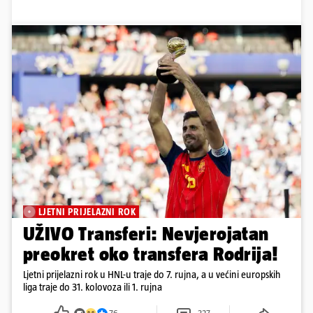
LJETNI PRIJELAZNI ROK
UŽIVO Transferi: Nevjerojatan
preokret oko transfera Rodrija!
Ljetni prijelazni rok u HNL-u traje do 7. rujna, a u većini europskih
liga traje do 31. kolovoza ili 1. rujna