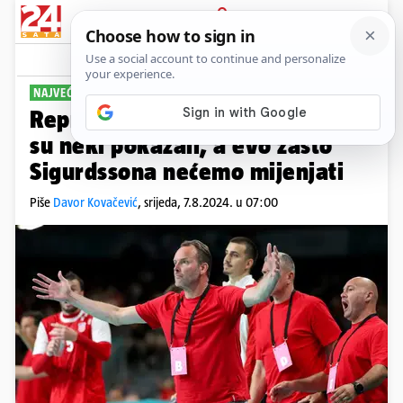
PRIJAVA
Sport
Komentari
31
NAJVEĆA KRIZA U DVA DESETLJEĆA
PLUS+
Reprezentacija traži više nego
su neki pokazali, a evo zašto
Sigurdssona nećemo mijenjati
Piše
Davor Kovačević
,
srijeda, 7.8.2024. u 07:00