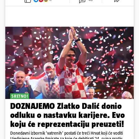
SRETNO!
DOZNAJEMO Zlatko Dalić donio
odluku o nastavku karijere. Evo
koju će reprezentaciju preuzeti!
Donedavni izbornik 'vatrenih' postati će treći Hrvat koji će voditi
Ujedinjene Arapske Emirate za koje će debitirati 24. rujna protiv