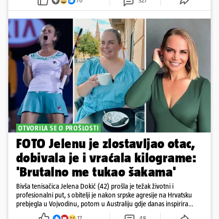
76
327
OTVORILA SE O PROŠLOSTI
FOTO Jelenu je zlostavljao otac,
dobivala je i vraćala kilograme:
'Brutalno me tukao šakama'
Bivša tenisačica Jelena Dokić (42) prošla je težak životni i
profesionalni put, s obitelji je nakon srpske agresije na Hrvatsku
prebjegla u Vojvodinu, potom u Australiju gdje danas inspirira
mnoge
17
48