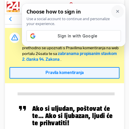
PRIJAVA
Komentari
Relevantni
Važna obavijest:
Svaki korisnik koji želi komentirati članke obvezan je
prethodno se upoznati s Pravilima komentiranja na web
portalu 24sata te sa
zabranama propisanim stavkom
2. članka 94. Zakona
.
Pravila komentiranja
Ako si uljudan, poštovat će
te… Ako si ljubazan, ljudi će
te prihvatiti!