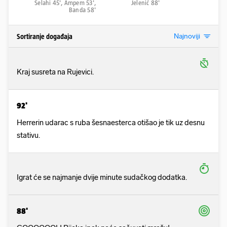
Selahi 45', Ampem 53',
Jelenić 88'
Banda 58'
Najnoviji
Sortiranje događaja
Kraj susreta na Rujevici.
92'
Herrerin udarac s ruba šesnaesterca otišao je tik uz desnu
stativu.
Igrat će se najmanje dvije minute sudačkog dodatka.
88'