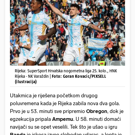
Rijeka: SuperSport Hrvatska nogometna liga 25. kolo., HNK
Rijeka - NK Varaždin |
Foto: Goran Kovacic/PIXSELL
(ilustracija)
Utakmica je riješena početkom drugog
poluvremena kada je Rijeka zabila nova dva gola.
Prvo je u 53. minuti sve pripremio
Obregon
, dok je
egzekucija pripala
Ampemu
. U 58. minuti domaći
navijači su se opet veselili. Tek što je ušao u igru
Banda
je iskosa izveo slobodan udarac, a lopta je