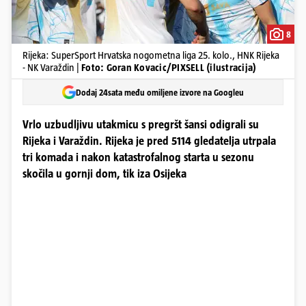
8
Rijeka: SuperSport Hrvatska nogometna liga 25. kolo., HNK Rijeka
- NK Varaždin |
Foto: Goran Kovacic/PIXSELL (ilustracija)
Dodaj 24sata među omiljene izvore na Googleu
Vrlo uzbudljivu utakmicu s pregršt šansi odigrali su
Rijeka i Varaždin. Rijeka je pred 5114 gledatelja utrpala
tri komada i nakon katastrofalnog starta u sezonu
skočila u gornji dom, tik iza Osijeka