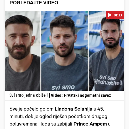
POGLEDAJTE VIDEO:
01:33
Pokretanje videa...
Svi smo jedna obitelj
| Video: Hrvatski nogometni savez
Sve je počelo golom
Lindona Selahija
u 45.
minuti, dok je ogled riješen početkom drugog
poluvremena. Tada su zabijali
Prince Ampem
u