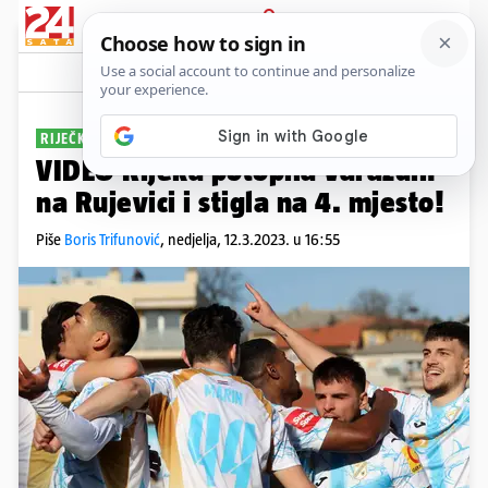
PRIJAVA
Sport
Komentari
123
RIJEČKO SLAVLJE
VIDEO Rijeka potopila Varaždin
na Rujevici i stigla na 4. mjesto!
Piše
Boris Trifunović
,
nedjelja, 12.3.2023. u 16:55