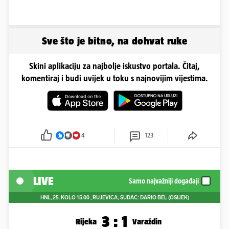
Sve što je bitno, na dohvat ruke
Skini aplikaciju za najbolje iskustvo portala. Čitaj,
komentiraj i budi uvijek u toku s najnovijim vijestima.
4
123
LIVE
Samo najvažniji događaji
HNL, 25. KOLO
15.00
, RUJEVICA; SUDAC: DARIO BEL (OSIJEK)
3
:
1
Rijeka
Varaždin