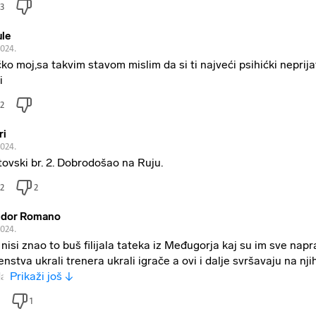
3
ule
2024.
ko moj,sa takvim stavom mislim da si ti najveći psihićki neprija
i
2
ri
2024.
tovski br. 2. Dobrodošao na Ruju.
2
2
dor Romano
2024.
 nisi znao to buš filijala tateka iz Međugorja kaj su im sve napra
enstva ukrali trenera ukrali igrače a ovi i dalje svršavaju na nji
da
Prikaži još ↓
1