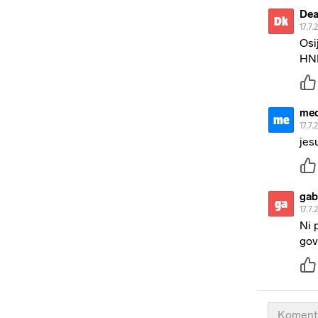
Dea
Dk
17.7.
Osi
HN
med
me
17.7.
jes
gab
ga
17.7.
Ni 
gov