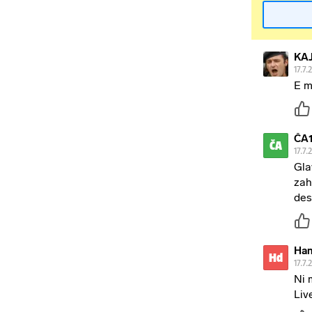
KA
17.7.
E m
ČA
ČA
17.7.
Gla
zah
des
Han
Hd
17.7.
Ni 
Liv