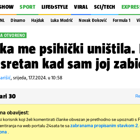
SHOW
SPORT
LIFE&STYLE
VIRAL
SCI/TECH
EXPRES
NL
Dinamo
Hajduk
Luka Modrić
Novak Đoković
Formula 1
V
KA OTVORENO
eka me psihički uništila.
sretan kad sam joj zabi
arišić
,
srijeda, 17.7.2024. u 10:58
ari
30
Re
na obavijest:
i korisnik koji želi komentirati članke obvezan je prethodno se upoznati s 
ntiranja na web portalu 24sata te sa
zabranama propisanim stavkom 2. 
ona
.