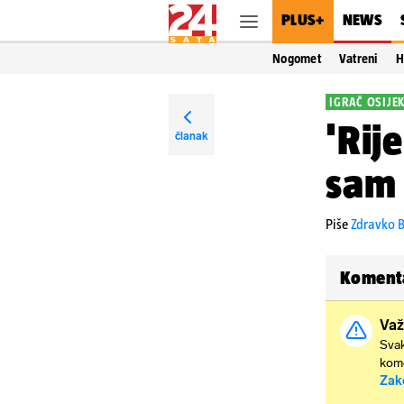
PLUS+
NEWS
Nogomet
Vatreni
H
IGRAČ OSIJE
'Rij
članak
sam 
Piše
Zdravko B
Koment
Važ
Svak
kome
Zak