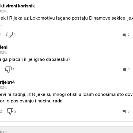
ktivirani korisnik
2024.
jek i Rijeka uz Lokomotivu lagano postaju Dinamove sekice ,je.
L
1
3
2
enii
2024.
u ga placali ili je igrao đabalesku?
2
1
rijela14
2024.
prvi ni zadnji, iz Rijeke su mnogi otisli u losim odnosima sto dov
ori o poslovanju i nacinu rada
2
5
3