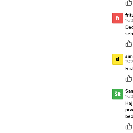
frit
fr
17.7.
Deč
seb
sim
si
17.7.
Ris
Šan
ŠR
17.7.
Kaj
prv
be