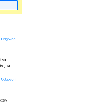
Odgovori
i su
željna
Odgovori
poziv