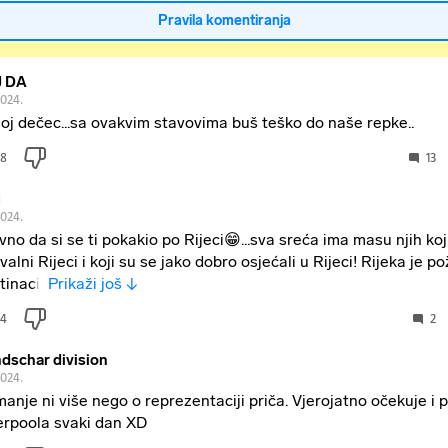
Pravila komentiranja
J DA
2024.
oj dečec...sa ovakvim stavovima buš teško do naše repke..
8
13
1
2024.
vno da si se ti pokakio po Rijeci😁...sva sreća ima masu njih koj
valni Rijeci i koji su se jako dobro osjećali u Rijeci! Rijeka je po
tinacij
Prikaži još ↓
4
2
dschar division
2024.
manje ni više nego o reprezentaciji priča. Vjerojatno očekuje i 
erpoola svaki dan XD