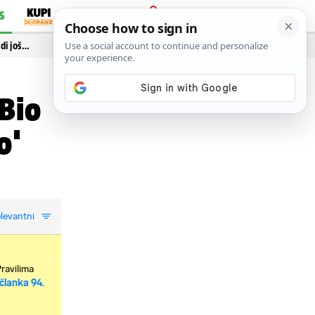
S
PRIJAVA
idi još…
 Bio
o'
levantni
Pravilima
članka 94.