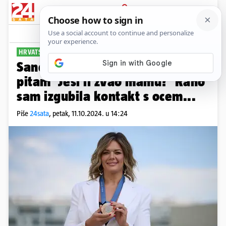
PRIJAVA
Sport
Komentari
2
HRVATSKA REKORDERKA
Sandra otvoreno: Edisa prvo
pitam 'Jesi li zvao mamu?' Rano
sam izgubila kontakt s ocem...
Piše
24sata
,
petak, 11.10.2024. u 14:24