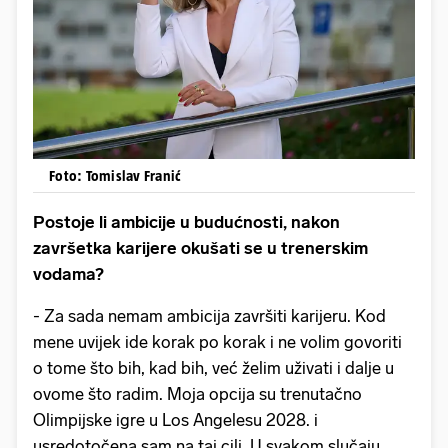
Foto: Tomislav Franić
Postoje li ambicije u budućnosti, nakon
završetka karijere okušati se u trenerskim
vodama?
- Za sada nemam ambicija završiti karijeru. Kod
mene uvijek ide korak po korak i ne volim govoriti
o tome što bih, kad bih, već želim uživati i dalje u
ovome što radim. Moja opcija su trenutačno
Olimpijske igre u Los Angelesu 2028. i
usredotočena sam na taj cilj. U svakom slučaju,