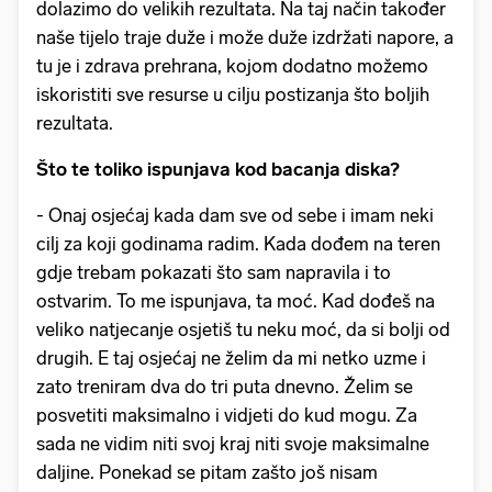
dolazimo do velikih rezultata. Na taj način također
naše tijelo traje duže i može duže izdržati napore, a
tu je i zdrava prehrana, kojom dodatno možemo
iskoristiti sve resurse u cilju postizanja što boljih
rezultata.
Što te toliko ispunjava kod bacanja diska?
- Onaj osjećaj kada dam sve od sebe i imam neki
cilj za koji godinama radim. Kada dođem na teren
gdje trebam pokazati što sam napravila i to
ostvarim. To me ispunjava, ta moć. Kad dođeš na
veliko natjecanje osjetiš tu neku moć, da si bolji od
drugih. E taj osjećaj ne želim da mi netko uzme i
zato treniram dva do tri puta dnevno. Želim se
posvetiti maksimalno i vidjeti do kud mogu. Za
sada ne vidim niti svoj kraj niti svoje maksimalne
daljine. Ponekad se pitam zašto još nisam