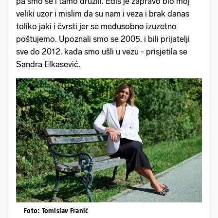
pa smo se i tamo družili. Edis je zapravo bio moj
veliki uzor i mislim da su nam i veza i brak danas
toliko jaki i čvrsti jer se međusobno izuzetno
poštujemo. Upoznali smo se 2005. i bili prijatelji
sve do 2012. kada smo ušli u vezu - prisjetila se
Sandra Elkasević.
Foto: Tomislav Franić