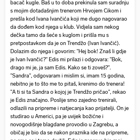
bacač kugle. Baš u to doba prekinula sam suradnju
s mojim dotadašnjim trenerom Hrvojem Cikom i
prešla kod Ivana Ivančića koji me dugo nagovarao
da dođem kod njega u klub. Vidjela sam nekog
dečka tamo da šeće s kuglom i prišla mu s
pretpostavkom da je on Trendžo (Ivan Ivančić).
Dolazim do njega i govorim: "Hej bok! Znaš li gdje
je Ivan Ivančić?" Edis mi prilazi i odgovara: "Bok,
drago mi je, ja sam Edis. Kako se ti zoveš?".
"Sandra", odgovaram i mislim si, imam 15 godina,
nebitno je to što me to pitaš, krenimo do trenera!
"A ti si ta Sandra o kojoj je Trendžo pričao", rekao
je Edis značajno. Poslije smo zajedno trenirali,
odlazili na pripreme i natjecanja kao prijatelji. On je
studirao u Americi, pa je uvijek božićne i
novogodišnje blagdane provodio u Zagrebu, a
običaj je bio da se nakon praznika ide na pripreme,