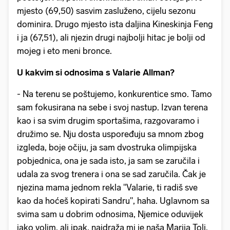
mjesto (69,50) sasvim zasluženo, cijelu sezonu
dominira. Drugo mjesto ista daljina Kineskinja Feng
i ja (67,51), ali njezin drugi najbolji hitac je bolji od
mojeg i eto meni bronce.
U kakvim si odnosima s Valarie Allman?
- Na terenu se poštujemo, konkurentice smo. Tamo
sam fokusirana na sebe i svoj nastup. Izvan terena
kao i sa svim drugim sportašima, razgovaramo i
družimo se. Nju dosta uspoređuju sa mnom zbog
izgleda, boje očiju, ja sam dvostruka olimpijska
pobjednica, ona je sada isto, ja sam se zaručila i
udala za svog trenera i ona se sad zaručila. Čak je
njezina mama jednom rekla "Valarie, ti radiš sve
kao da hoćeš kopirati Sandru", haha. Uglavnom sa
svima sam u dobrim odnosima, Njemice oduvijek
jako volim, ali ipak, najdraža mi je naša Marija Tolj,