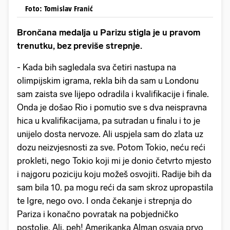
Foto: Tomislav Franić
Brončana medalja u Parizu stigla je u pravom
trenutku, bez previše strepnje.
- Kada bih sagledala sva četiri nastupa na
olimpijskim igrama, rekla bih da sam u Londonu
sam zaista sve lijepo odradila i kvalifikacije i finale.
Onda je došao Rio i pomutio sve s dva neispravna
hica u kvalifikacijama, pa sutradan u finalu i to je
unijelo dosta nervoze. Ali uspjela sam do zlata uz
dozu neizvjesnosti za sve. Potom Tokio, neću reći
prokleti, nego Tokio koji mi je donio četvrto mjesto
i najgoru poziciju koju možeš osvojiti. Radije bih da
sam bila 10. pa mogu reći da sam skroz upropastila
te Igre, nego ovo. I onda čekanje i strepnja do
Pariza i konačno povratak na pobjedničko
postolje. Ali, peh! Amerikanka Alman osvaja prvo