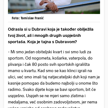
Foto: Tomislav Franić
Odrasla si u Dubravi koja je također obilježila
tvoj život, ali i mnogih drugih uspješnih
sportaša. Koja je tajna s Dubravom?
- Mi smo jedan obiteljski kvart i svi smo ludi za
sportom. Od nogometa, košarke, vaterpola, do
plivanja i čak 80 posto svih sportskih igrališta
imamo u kvartu. Kad smo se kao klinci igrali na
ulici, već smo imali taj natjecateljski duh koji nam je
kasnije pomogao da budemo najbolji u onome što
radimo. Svako dijete koje se bavi sportom, bit će
uspješno. Uspjeh se ne mjeri samo zlatima i
medaljama, već osobnim zadovoljstvom, jer nema