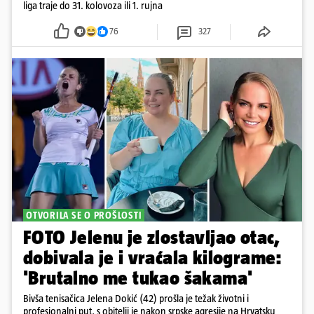
liga traje do 31. kolovoza ili 1. rujna
76
327
OTVORILA SE O PROŠLOSTI
FOTO Jelenu je zlostavljao otac,
dobivala je i vraćala kilograme:
'Brutalno me tukao šakama'
Bivša tenisačica Jelena Dokić (42) prošla je težak životni i
profesionalni put, s obitelji je nakon srpske agresije na Hrvatsku