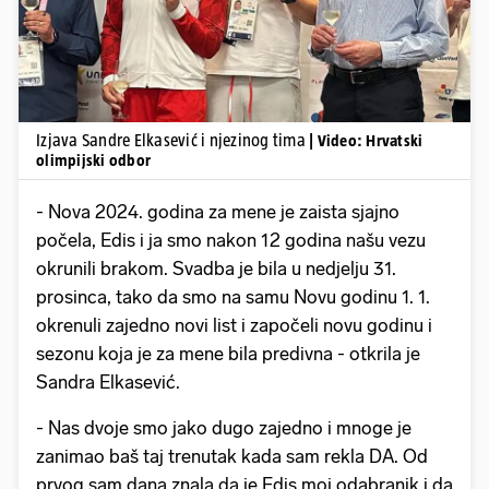
Izjava Sandre Elkasević i njezinog tima
| Video: Hrvatski
olimpijski odbor
- Nova 2024. godina za mene je zaista sjajno
počela, Edis i ja smo nakon 12 godina našu vezu
okrunili brakom. Svadba je bila u nedjelju 31.
prosinca, tako da smo na samu Novu godinu 1. 1.
okrenuli zajedno novi list i započeli novu godinu i
sezonu koja je za mene bila predivna - otkrila je
Sandra Elkasević.
- Nas dvoje smo jako dugo zajedno i mnoge je
zanimao baš taj trenutak kada sam rekla DA. Od
prvog sam dana znala da je Edis moj odabranik i da