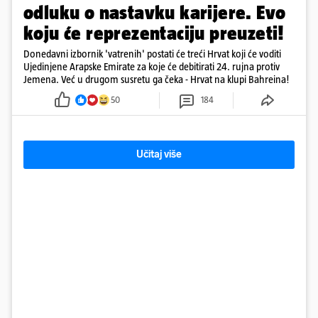
odluku o nastavku karijere. Evo
koju će reprezentaciju preuzeti!
Donedavni izbornik 'vatrenih' postati će treći Hrvat koji će voditi
Ujedinjene Arapske Emirate za koje će debitirati 24. rujna protiv
Jemena. Već u drugom susretu ga čeka - Hrvat na klupi Bahreina!
50
184
Učitaj više