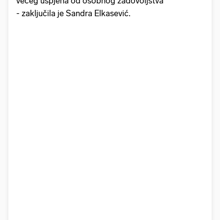
većeg uspjeha od osobnog zadovoljstva
- zaključila je Sandra Elkasević.