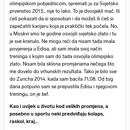
olimpijskom pobjednicom, spremati ju za Svjetsko
prvenstvo 2013., nije to lako. To je dvosjekli mač. Ili
ćeš pokazati da si sposoban i da možeš ili ćeš si
zapečatiti karijeru koja je praktički tek počela. No,
u Moskvi smo te godine osvojili svjetsko zlato i tu
je sve krenulo. Ne mogu reći da nisam tada imala
povjerenja u Edisa, ali sam imala svoj način
treninga s kojim sam do tada osvojila olimpijsko
zlato. Nisam bila sklona promjenama nečega što
me dovelo do vrhunskih rezultata. Tako je bilo sve
do Zuricha 2014. kada sam bacila 71,08. Od tog
dana potpuno sam se prepustila Edisu i njegovom
treningu, on je šef.
Kao i uvijek u životu kod velikih promjena, a
posebno u sportu neki predviđaju kolaps,
raskol, kraj…