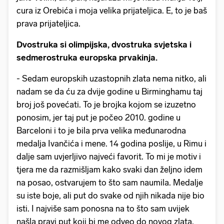
cura iz Orebića i moja velika prijateljica. E, to je baš
prava prijateljica.
Dvostruka si olimpijska, dvostruka svjetska i
sedmerostruka europska prvakinja.
- Sedam europskih uzastopnih zlata nema nitko, ali
nadam se da ću za dvije godine u Birminghamu taj
broj još povećati. To je brojka kojom se izuzetno
ponosim, jer taj put je počeo 2010. godine u
Barceloni i to je bila prva velika međunarodna
medalja Ivančića i mene. 14 godina poslije, u Rimu i
dalje sam uvjerljivo najveći favorit. To mi je motiv i
tjera me da razmišljam kako svaki dan željno idem
na posao, ostvarujem to što sam naumila. Medalje
su iste boje, ali put do svake od njih nikada nije bio
isti. I najviše sam ponosna na to što sam uvijek
našla pravi put koji bi me odveo do novog zlata.