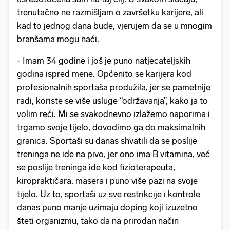
trenutačno ne razmišljam o završetku karijere, ali
kad to jednog dana bude, vjerujem da se u mnogim
branšama mogu naći.
- Imam 34 godine i još je puno natjecateljskih
godina ispred mene. Općenito se karijera kod
profesionalnih sportaša produžila, jer se pametnije
radi, koriste se više usluge “održavanja”, kako ja to
volim reći. Mi se svakodnevno izlažemo naporima i
trgamo svoje tijelo, dovodimo ga do maksimalnih
granica. Sportaši su danas shvatili da se poslije
treninga ne ide na pivo, jer ono ima B vitamina, već
se poslije treninga ide kod fizioterapeuta,
kiropraktičara, masera i puno više pazi na svoje
tijelo. Uz to, sportaši uz sve restrikcije i kontrole
danas puno manje uzimaju doping koji izuzetno
šteti organizmu, tako da na prirodan način