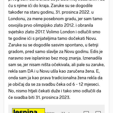
ću s njime ići do kraja. Zaruke su se dogodile
također na staru godinu, 31. prosinca 2022. u
Londonu, za mene posebnom gradu, jer sam tamo
osvojila prvo olimpijsko zlato 2012. i obranila
svjetsko zlato 2017. Volimo London i odlučili smo
te godine ići s prijateljima tamo dočekati Novu.
Zaruke su se dogodile sasvim spontano, u šetnji
gradom, pred samo slavlje za Novu godinu. Edis je
naravno sve isplanirao bez mog znanja. Iznenadila
sam se, jer nisam ništa očekivala, ali pale su zaruke,
rekla sam DA i u Novu ušla kao zaručena žena. E,
onda sam ja kao prava tradicionalna žena rekla da
je običaj da se za svadbu čeka od 6 - 12 mjeseci.
No, nismo htjeli čekati duže i tako smo odlučili da
će svadba biti 31. prosinca 2023.