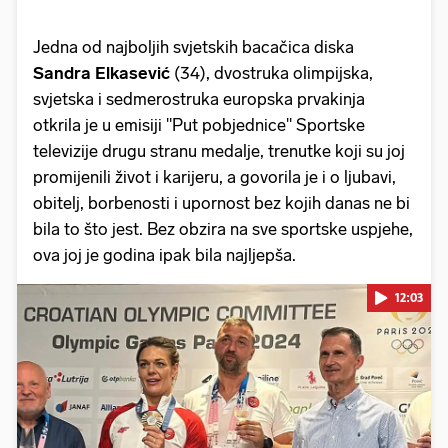
Jedna od najboljih svjetskih bacačica diska
Sandra Elkasević
(34), dvostruka olimpijska,
svjetska i sedmerostruka europska prvakinja
otkrila je u emisiji "Put pobjednice" Sportske
televizije drugu stranu medalje, trenutke koji su joj
promijenili život i karijeru, a govorila je i o ljubavi,
obitelj, borbenosti i upornost bez kojih danas ne bi
bila to što jest. Bez obzira na sve sportske uspjehe,
ova joj je godina ipak bila najljepša.
12:03
Pokretanje videa...