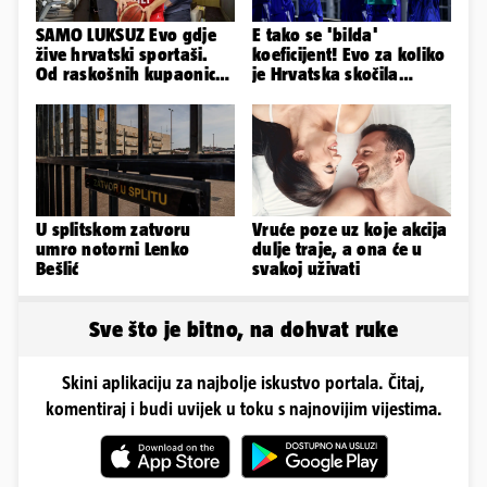
SAMO LUKSUZ Evo gdje
E tako se 'bilda'
žive hrvatski sportaši.
koeficijent! Evo za koliko
Od raskošnih kupaonica
je Hrvatska skočila
pa do privatnog kina
nakon pobjeda naših
klubova
U splitskom zatvoru
Vruće poze uz koje akcija
umro notorni Lenko
dulje traje, a ona će u
Bešlić
svakoj uživati
Sve što je bitno, na dohvat ruke
Skini aplikaciju za najbolje iskustvo portala. Čitaj,
komentiraj i budi uvijek u toku s najnovijim vijestima.