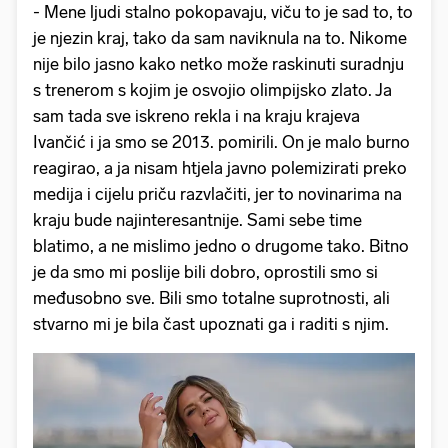
- Mene ljudi stalno pokopavaju, viču to je sad to, to
je njezin kraj, tako da sam naviknula na to. Nikome
nije bilo jasno kako netko može raskinuti suradnju
s trenerom s kojim je osvojio olimpijsko zlato. Ja
sam tada sve iskreno rekla i na kraju krajeva
Ivančić i ja smo se 2013. pomirili. On je malo burno
reagirao, a ja nisam htjela javno polemizirati preko
medija i cijelu priču razvlačiti, jer to novinarima na
kraju bude najinteresantnije. Sami sebe time
blatimo, a ne mislimo jedno o drugome tako. Bitno
je da smo mi poslije bili dobro, oprostili smo si
međusobno sve. Bili smo totalne suprotnosti, ali
stvarno mi je bila čast upoznati ga i raditi s njim.