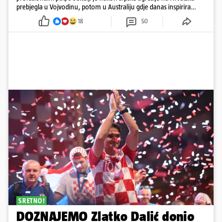
prebjegla u Vojvodinu, potom u Australiju gdje danas inspirira
mnoge
18
50
SRETNO!
DOZNAJEMO Zlatko Dalić donio