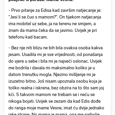
- Prvo pitanje za Edisa kad završim natjecanje je:
"Jesi li se čuo s mamom?". On tijekom natjecanja
ima mobitel uz sebe, ja na terenu ne smijem, a
znam da mama čeka da se javimo. Uvijek je pri
telefonu kad bacam.
- Bez nje niti blizu ne bih bila ovakva osoba kakva
jesam. Usadila mi je sve vrijednosti, od ponašanja
do vjere u sebe i bila mi je najveći oslonac. Uvijek
me bodrila i davala mi maksimalno koliko je u
datom trenutku mogla. Njezino mišljenje mi je
izuzetno bitno. Još nisam upoznala osobu koja je
toliko realna i iskrena, bez obzira na to što sam joj
kći. S takvom mamom ne trebam se i neću se
nikoga bojati. Uvijek se zezam da kad Edis dođe
do ranga moje mame Vesne, imat ću dvije jednako
jake strane. No mama je mama, ona me najbolje