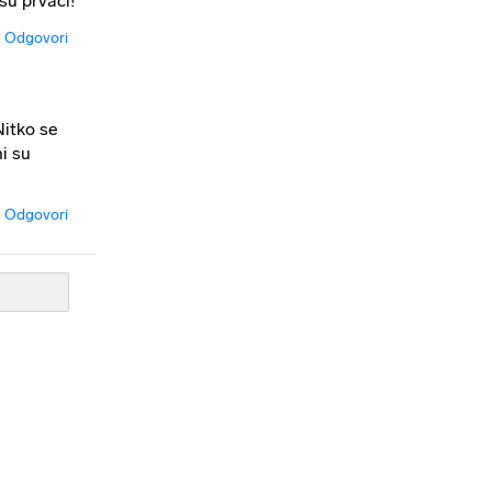
su prvaci!
Odgovori
Nitko se
ni su
Odgovori