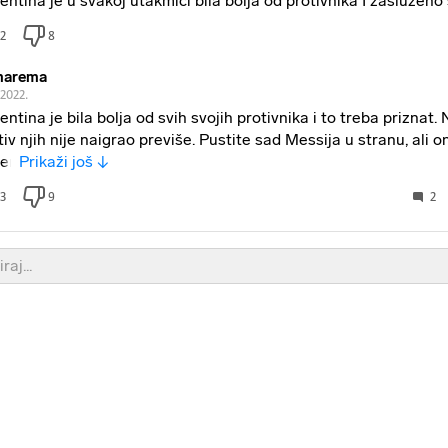
entina je u svakoj utakmici bila bolja od protivnika I zasluzeno 
2
8
marema
.2022.
entina je bila bolja od svih svojih protivnika i to treba priznat. 
tiv njih nije naigrao previše. Pustite sad Messija u stranu, ali o
per
Prikaži još ↓
3
9
2