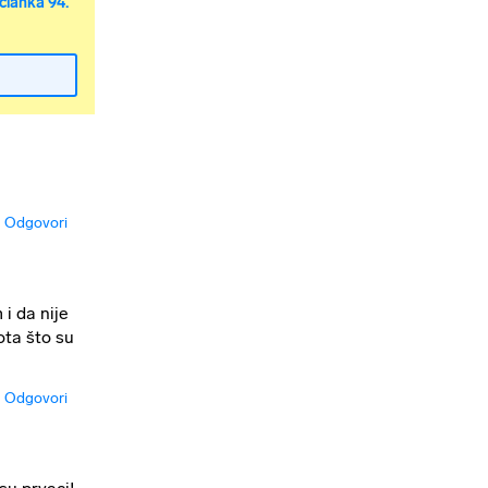
članka 94.
Odgovori
i da nije
ota što su
Odgovori