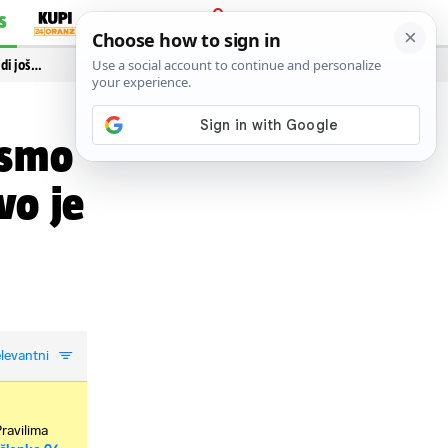
S
PRIJAVA
idi još…
 smo
vo je
levantni
Pravilima