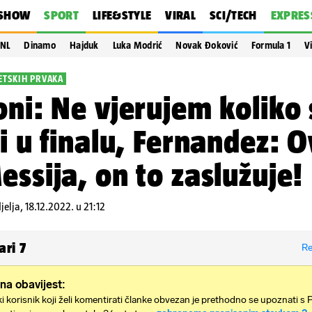
SHOW
SPORT
LIFE&STYLE
VIRAL
SCI/TECH
EXPRES
NL
Dinamo
Hajduk
Luka Modrić
Novak Đoković
Formula 1
V
JETSKIH PRVAKA
oni: Ne vjerujem koliko
li u finalu, Fernandez: O
essija, on to zaslužuje!
jelja, 18.12.2022. u 21:12
ari
7
Re
na obavijest:
i korisnik koji želi komentirati članke obvezan je prethodno se upoznati s 