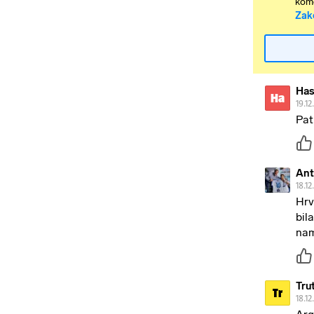
kome
Zak
Has
Ha
19.12
Pati
Ant
18.12
Hrv
bil
nam
Tru
Tr
18.12