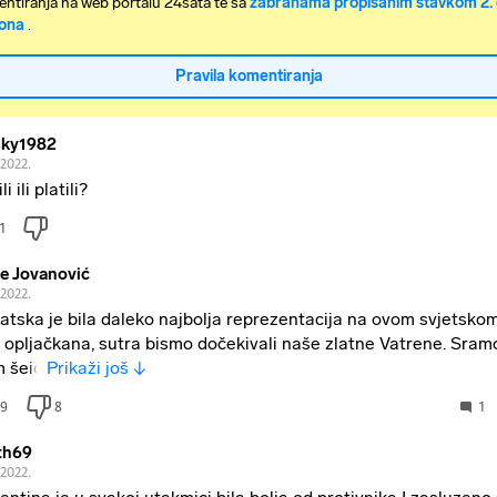
ntiranja na web portalu 24sata te sa
zabranama propisanim stavkom 2. 
ona
.
Pravila komentiranja
ky1982
.2022.
li ili platili?
1
e Jovanović
.2022.
atska je bila daleko najbolja reprezentacija na ovom svjetskom 
a opljačkana, sutra bismo dočekivali naše zlatne Vatrene. Sram
 šeic
Prikaži još ↓
9
8
1
th69
.2022.