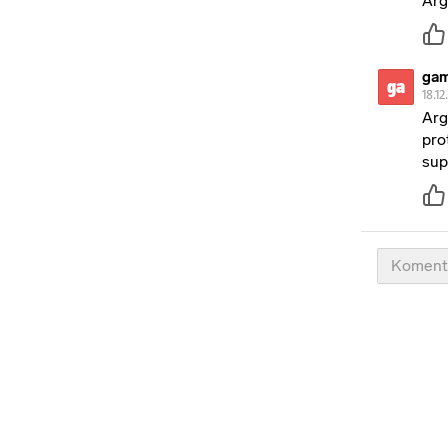
Arg
ga
ga
18.12
Arg
pro
su