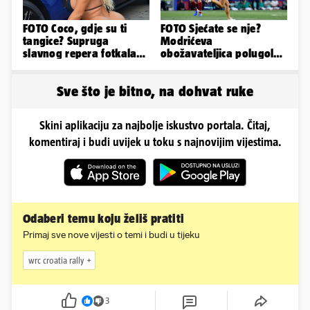
FOTO Coco, gdje su ti
FOTO Sjećate se nje?
tangice? Supruga
Modrićeva
slavnog repera fotkala
obožavateljica polugola
se ispred auta i pokazala
uletjela na finale LP. Evo
sve
što radi danas
Sve što je bitno, na dohvat ruke
Skini aplikaciju za najbolje iskustvo portala. Čitaj,
komentiraj i budi uvijek u toku s najnovijim vijestima.
Odaberi temu koju želiš pratiti
Primaj sve nove vijesti o temi i budi u tijeku
wrc croatia rally
3