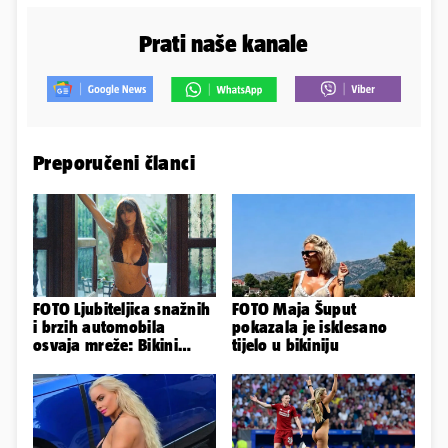
Prati naše kanale
Preporučeni članci
FOTO Ljubiteljica snažnih
FOTO Maja Šuput
i brzih automobila
pokazala je isklesano
osvaja mreže: Bikini
tijelo u bikiniju
spaja s konjskim
snagama