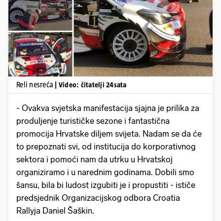
Pokretanje videa...
Reli nesreća
| Video: čitatelji 24sata
- Ovakva svjetska manifestacija sjajna je prilika za
produljenje turističke sezone i fantastična
promocija Hrvatske diljem svijeta. Nadam se da će
to prepoznati svi, od institucija do korporativnog
sektora i pomoći nam da utrku u Hrvatskoj
organiziramo i u narednim godinama. Dobili smo
šansu, bila bi ludost izgubiti je i propustiti - ističe
predsjednik Organizacijskog odbora Croatia
Rallyja Daniel Šaškin.