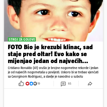
STROJ ZA GOLOVE
FOTO Bio je krezubi klinac, sad
staje pred oltar! Evo kako se
mijenjao jedan od najvećih...
Cristiano Ronaldo (41) srušio je brojne nogometne rekorde i jedan
je od najvećih nogometaša u povijesti. Uskoro bi se trebao vjenčati
sa Georginom Rodriguez, a slavlje je navodno u subotu
19
65