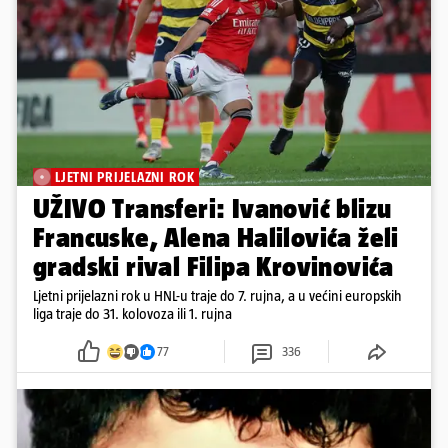
LJETNI PRIJELAZNI ROK
UŽIVO Transferi: Ivanović blizu
Francuske, Alena Halilovića želi
gradski rival Filipa Krovinovića
Ljetni prijelazni rok u HNL-u traje do 7. rujna, a u većini europskih
liga traje do 31. kolovoza ili 1. rujna
77
336