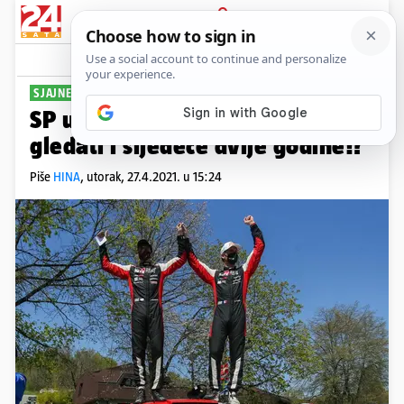
PRIJAVA
Sport
Komentari
0
SJAJNE VIJESTI
SP u reliju ćemo u Hrvatskoj
gledati i sljedeće dvije godine!?
Piše
HINA
,
utorak, 27.4.2021. u 15:24