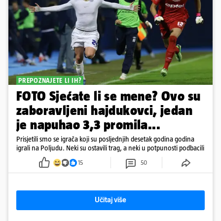
PREPOZNAJETE LI IH?
FOTO Sjećate li se mene? Ovo su
zaboravljeni hajdukovci, jedan
je napuhao 3,3 promila...
Prisjetili smo se igrača koji su posljednjih desetak godina godina
igrali na Poljudu. Neki su ostavili trag, a neki u potpunosti podbacili
15
50
Učitaj više