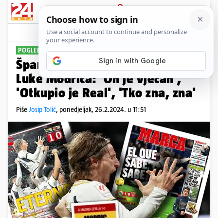
PRIJAVA
Sport
Komentari
23
POGLEDAJTE NASLOVNICE
Španjolci se natječu oko hvale
Luke Modrića: 'On je vječan',
'Otkupio je Real', 'Tko zna, zna'
Piše
Josip Tolić
,
ponedjeljak, 26.2.2024. u 11:51