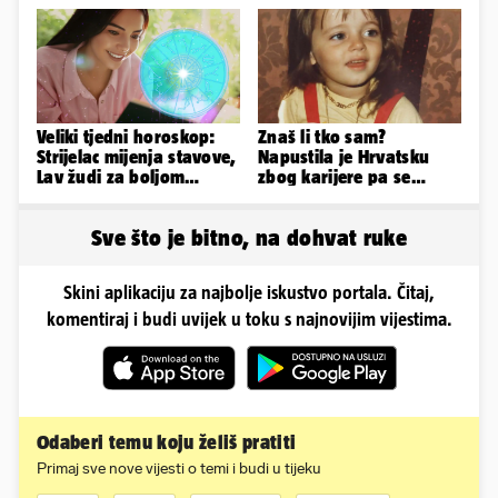
Veliki tjedni horoskop:
Znaš li tko sam?
Strijelac mijenja stavove,
Napustila je Hrvatsku
Lav žudi za boljom
zbog karijere pa se
plaćom, Bik je rastresen
zaljubila u 15 godina
starijeg
Sve što je bitno, na dohvat ruke
Skini aplikaciju za najbolje iskustvo portala. Čitaj,
komentiraj i budi uvijek u toku s najnovijim vijestima.
Odaberi temu koju želiš pratiti
Primaj sve nove vijesti o temi i budi u tijeku