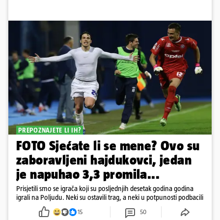
PREPOZNAJETE LI IH?
FOTO Sjećate li se mene? Ovo su
zaboravljeni hajdukovci, jedan
je napuhao 3,3 promila...
Prisjetili smo se igrača koji su posljednjih desetak godina godina
igrali na Poljudu. Neki su ostavili trag, a neki u potpunosti podbacili
15
50