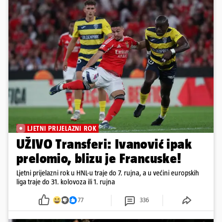
LJETNI PRIJELAZNI ROK
UŽIVO Transferi: Ivanović ipak
prelomio, blizu je Francuske!
Ljetni prijelazni rok u HNL-u traje do 7. rujna, a u većini europskih
liga traje do 31. kolovoza ili 1. rujna
77
336