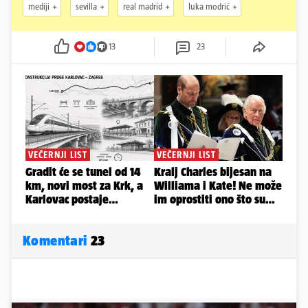
mediji
sevilla
real madrid
luka modrić
13
23
Komentari
23