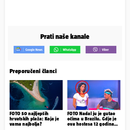
Prati naše kanale
Preporučeni članci
FOTO 50 najljepših
FOTO Nadal ju je gutao
hrvatskih plaža: Koja je
očima u Brazilu. Gdje je
vama najbolja?
ova hostesa 12 godina
poslije i kako izgleda?