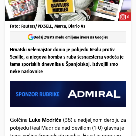
6
Foto: Reuters/PIXSELL, Marca, Diario As
Dodaj 24sata među omiljene izvore na Googleu
Hrvatski velemajstor donio je pobjedu Realu protiv
Seville, a njegova bomba s ruba šesnaesterca vodeća je
tema sportskih dnevnika u Španjolskoj. Izdvojili smo
neke naslovnice
Golčina
Luke Modrića
(38) u nedjeljnom derbiju za
pobjedu Real Madrida nad Sevillom (1-0) glavna je
tema većine španjolskih medija. Hrvat je pogurao