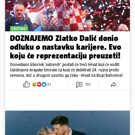
SRETNO!
DOZNAJEMO Zlatko Dalić donio
odluku o nastavku karijere. Evo
koju će reprezentaciju preuzeti!
Donedavni izbornik 'vatrenih' postati će treći Hrvat koji će voditi
Ujedinjene Arapske Emirate za koje će debitirati 24. rujna protiv
Jemena. Već u drugom susretu ga čeka - Hrvat na klupi Bahreina!
43
166