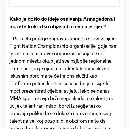
Kako je došlo do ideje osnivanja Armagedona i
možete li ukratko objasniti o čemu je riječ?
- Pa cijela priča je zapravo započela s osnivanjem
Fight Nation Championship organizacije, gdje nam
je želja bila napraviti organizaciju koja će na
jednom mjestu okupljati sve najbolje regionalne
borce bilo da je riječ o mladim talentima ili već
iskusnim borcima te će im ona služiti kao
platforma putem koje će se u najboljem svjetlu
moći prezentirati cijelom svijetu. Iako se danas
MMA sport razvija brže nego ikada, nažalost još
uvijek talentirani mladi borci iz regije teško
dobivaju priliku da se dokažu i prezentiraju svoj
talent na velikoj pozornici s obzirom na to da
većina drugih promocija traži da borac već ima