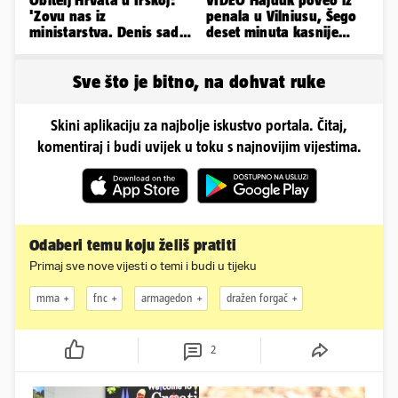
Obitelj Hrvata u Irskoj:
VIDEO Hajduk poveo iz
'Zovu nas iz
penala u Vilniusu, Šego
ministarstva. Denis sada
deset minuta kasnije
ima temperaturu. Strah
promašio drugi
nas je'
Sve što je bitno, na dohvat ruke
Skini aplikaciju za najbolje iskustvo portala. Čitaj,
komentiraj i budi uvijek u toku s najnovijim vijestima.
Odaberi temu koju želiš pratiti
Primaj sve nove vijesti o temi i budi u tijeku
mma
fnc
armagedon
dražen forgač
2