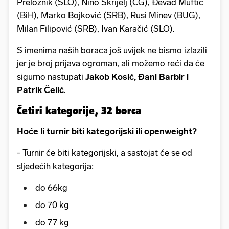
Preložnik (SLO), Nino Škrijelj (CG), Đevad Muftić
(BiH), Marko Bojković (SRB), Rusi Minev (BUG),
Milan Filipović (SRB), Ivan Karačić (SLO).
S imenima naših boraca još uvijek ne bismo izlazili
jer je broj prijava ogroman, ali možemo reći da će
sigurno nastupati
Jakob Kosić, Đani Barbir i
Patrik Čelić
.
Četiri kategorije, 32 borca
Hoće li turnir biti kategorijski ili openweight?
- Turnir će biti kategorijski, a sastojat će se od
sljedećih kategorija:
do 66kg
do 70 kg
do 77 kg