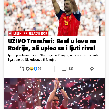
LJETNI PRIJELAZNI ROK
UŽIVO Transferi: Real u lovu na
Rodrija, ali upleo se i ljuti rival
Ljetni prijelazni rok u HNL-u traje do 7. rujna, a u većini europskih
liga traje do 31. kolovoza ili 1. rujna
76
327