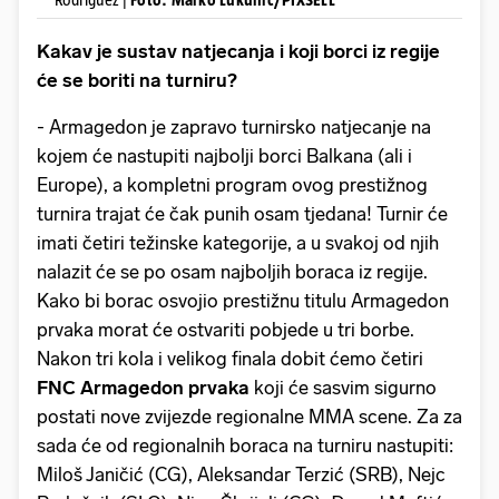
Kakav je sustav natjecanja i koji borci iz regije
će se boriti na turniru?
- Armagedon je zapravo turnirsko natjecanje na
kojem će nastupiti najbolji borci Balkana (ali i
Europe), a kompletni program ovog prestižnog
turnira trajat će čak punih osam tjedana! Turnir će
imati četiri težinske kategorije, a u svakoj od njih
nalazit će se po osam najboljih boraca iz regije.
Kako bi borac osvojio prestižnu titulu Armagedon
prvaka morat će ostvariti pobjede u tri borbe.
Nakon tri kola i velikog finala dobit ćemo četiri
FNC Armagedon prvaka
koji će sasvim sigurno
postati nove zvijezde regionalne MMA scene. Za za
sada će od regionalnih boraca na turniru nastupiti:
Miloš Janičić (CG), Aleksandar Terzić (SRB), Nejc