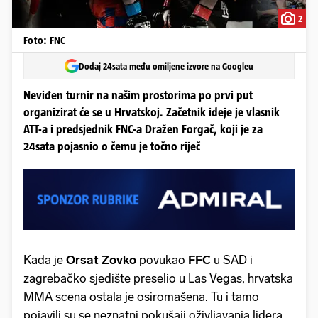
2
Foto: FNC
Dodaj 24sata među omiljene izvore na Googleu
Neviđen turnir na našim prostorima po prvi put
organizirat će se u Hrvatskoj. Začetnik ideje je vlasnik
ATT-a i predsjednik FNC-a Dražen Forgač, koji je za
24sata pojasnio o čemu je točno riječ
Kada je
Orsat Zovko
povukao
FFC
u SAD i
zagrebačko sjedište preselio u Las Vegas, hrvatska
MMA scena ostala je osiromašena. Tu i tamo
pojavili su se neznatni pokušaji oživljavanja lidera