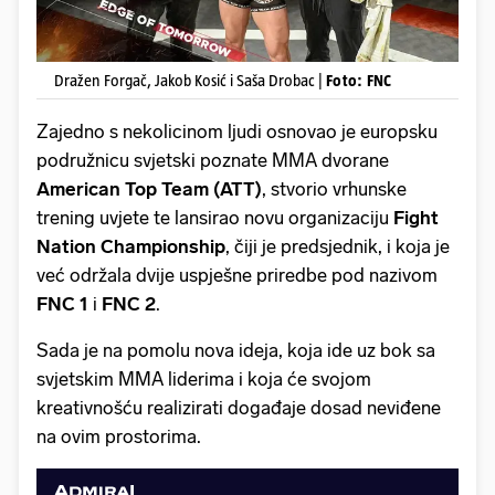
Dražen Forgač, Jakob Kosić i Saša Drobac |
Foto: FNC
Zajedno s nekolicinom ljudi osnovao je europsku
podružnicu svjetski poznate MMA dvorane
American Top Team (ATT)
, stvorio vrhunske
trening uvjete te lansirao novu organizaciju
Fight
Nation Championship
, čiji je predsjednik, i koja je
već održala dvije uspješne priredbe pod nazivom
FNC 1
i
FNC 2
.
Sada je na pomolu nova ideja, koja ide uz bok sa
svjetskim MMA liderima i koja će svojom
kreativnošću realizirati događaje dosad neviđene
na ovim prostorima.