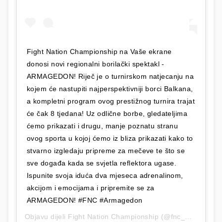
Fight Nation Championship na Vaše ekrane
donosi novi regionalni borilački spektakl -
ARMAGEDON! Riječ je o turnirskom natjecanju na
kojem će nastupiti najperspektivniji borci Balkana,
a kompletni program ovog prestižnog turnira trajat
će čak 8 tjedana! Uz odlične borbe, gledateljima
ćemo prikazati i drugu, manje poznatu stranu
ovog sporta u kojoj ćemo iz bliza prikazati kako to
stvarno izgledaju pripreme za mečeve te što se
sve događa kada se svjetla reflektora ugase.
Ispunite svoja iduća dva mjeseca adrenalinom,
akcijom i emocijama i pripremite se za
ARMAGEDON! #FNC #Armagedon
Objavu dijeli
Fight Nation Championship
(@fnc_mma)
Svi 