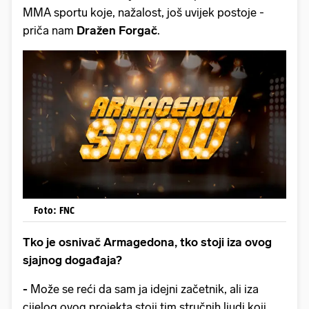
MMA sportu koje, nažalost, još uvijek postoje -
priča nam
Dražen Forgač
.
Foto: FNC
Tko je osnivač Armagedona, tko stoji iza ovog
sjajnog događaja?
-
Može se reći da sam ja idejni začetnik, ali iza
cijelog ovog projekta stoji tim stručnih ljudi koji