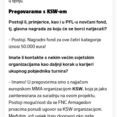
u lipnju.
Pregovaramo s KSW-om
Postoji li, primjerice, kao i u PFL-u novčani fond,
tj. glavna nagrada za koju će se borci natjecati?
- Postoji. Nagradni fond za ove četiri kategorije
iznosi 50.000 eura!
Imate li kontakte s nekim većim svjetskim
organizacijama kao daljnji korak u karijeri
ukupnog pobjednika turnira?
- Imamo! U pregovorima smo s najjačom
europskom MMA organizacijom
KSW
, koja je jako
zainteresirana za suradnju na ovom projektu.
Postoji mogućnost da se FNC Armagedon
prvacima ponudi ugovor sa KSW organizacijom.
Međutim, još uvijek traju dogovori oko naše