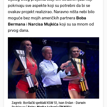
pokrivaju sve aspekte koji su potrebni da bi se
ovakav projekt realizirao. Naravno ništa nebi bilo
moguće bez mojih američkih partnera
Boba
Bermana
i
Narcisa Mujkića
koji su sa mnom od
prvog dana.
Zagreb: Borilački spektakl KSW 51, Ivan Erslan - Darwin
Rodriguez |
Foto: Marko Lukunic/PIXSELL