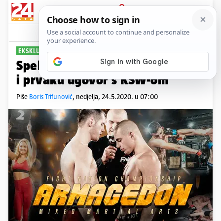
PRIJAVA
Sport
Komentari
2
EKSKLUZIVNO: MMA TURNIR 'ARMAGEDON'
Spektakl u Zagrebu: '50 tisuća €
i prvaku ugovor s KSW-om'
Piše
Boris Trifunović
,
nedjelja, 24.5.2020. u 07:00