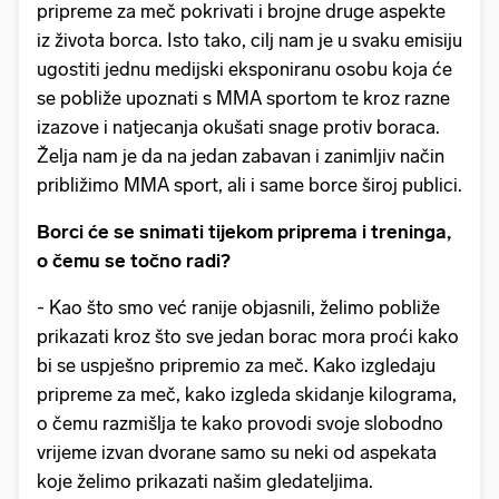
pripreme za meč pokrivati i brojne druge aspekte
iz života borca. Isto tako, cilj nam je u svaku emisiju
ugostiti jednu medijski eksponiranu osobu koja će
se pobliže upoznati s MMA sportom te kroz razne
izazove i natjecanja okušati snage protiv boraca.
Želja nam je da na jedan zabavan i zanimljiv način
približimo MMA sport, ali i same borce široj publici.
Borci će se snimati tijekom priprema i treninga,
o čemu se točno radi?
- Kao što smo već ranije objasnili, želimo pobliže
prikazati kroz što sve jedan borac mora proći kako
bi se uspješno pripremio za meč. Kako izgledaju
pripreme za meč, kako izgleda skidanje kilograma,
o čemu razmišlja te kako provodi svoje slobodno
vrijeme izvan dvorane samo su neki od aspekata
koje želimo prikazati našim gledateljima.