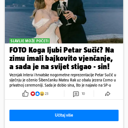
SLAVLJE MOŽE POČETI
FOTO Koga ljubi Petar Sučić? Na
zimu imali bajkovito vjenčanje,
a sada je na svijet stigao - sin!
Veznjak Intera i hrvatske nogometne reprezentacije Petar Sučić u
siječnju je oženio Šibenčanku Mateu Rak uz obalu jezera Como u
privatnoj ceremoniji. Sada je dobio sina, što je najavio na SP-u
23
10
Učitaj više