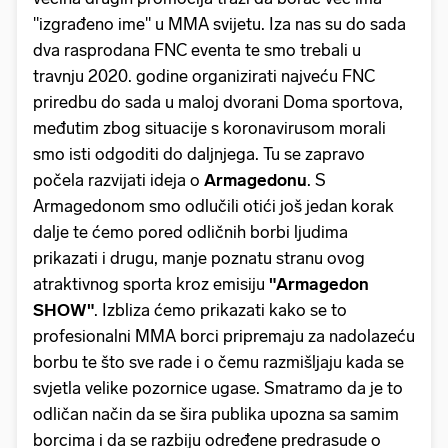
"izgrađeno ime" u MMA svijetu. Iza nas su do sada
dva rasprodana FNC eventa te smo trebali u
travnju 2020. godine organizirati najveću FNC
priredbu do sada u maloj dvorani Doma sportova,
međutim zbog situacije s koronavirusom morali
smo isti odgoditi do daljnjega. Tu se zapravo
počela razvijati ideja o
Armagedonu
. S
Armagedonom smo odlučili otići još jedan korak
dalje te ćemo pored odličnih borbi ljudima
prikazati i drugu, manje poznatu stranu ovog
atraktivnog sporta kroz emisiju
"Armagedon
SHOW"
. Izbliza ćemo prikazati kako se to
profesionalni MMA borci pripremaju za nadolazeću
borbu te što sve rade i o čemu razmišljaju kada se
svjetla velike pozornice ugase. Smatramo da je to
odličan način da se šira publika upozna sa samim
borcima i da se razbiju određene predrasude o