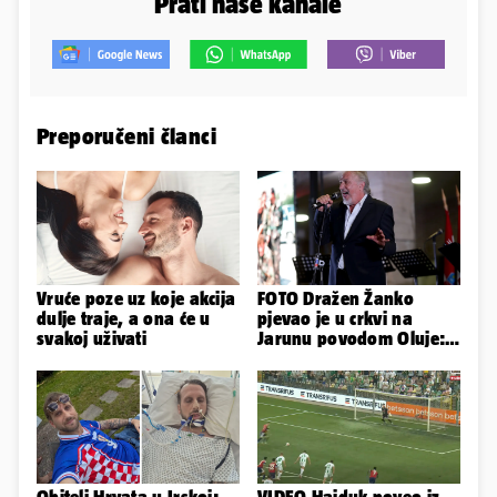
Prati naše kanale
Preporučeni članci
Vruće poze uz koje akcija
FOTO Dražen Žanko
dulje traje, a ona će u
pjevao je u crkvi na
svakoj uživati
Jarunu povodom Oluje:
Evo kako je izgledao
nastup