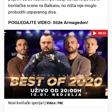
borilačke scene na Balkanu, no ništa nije moglo
probuditi uspavanog diva.
POGLEDAJTE VIDEO: Stiže Armagedon!
00:22
Pokretanje videa...
Novi borilački specijal
| Video: FNC