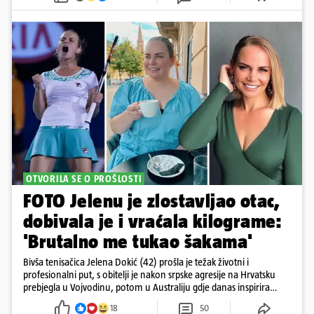
OTVORILA SE O PROŠLOSTI
FOTO Jelenu je zlostavljao otac,
dobivala je i vraćala kilograme:
'Brutalno me tukao šakama'
Bivša tenisačica Jelena Dokić (42) prošla je težak životni i
profesionalni put, s obitelji je nakon srpske agresije na Hrvatsku
prebjegla u Vojvodinu, potom u Australiju gdje danas inspirira
mnoge
18
50