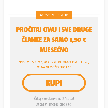
tome i odlučio pokušati s veganskom prehranom,
priča nam nogometaš
Gorice
Matthew
Steenvoorden
(29).