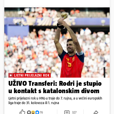
LJETNI PRIJELAZNI ROK
UŽIVO Transferi: Rodri je stupio
u kontakt s katalonskim divom
Ljetni prijelazni rok u HNL-u traje do 7. rujna, a u većini europskih
liga traje do 31. kolovoza ili 1. rujna
76
327