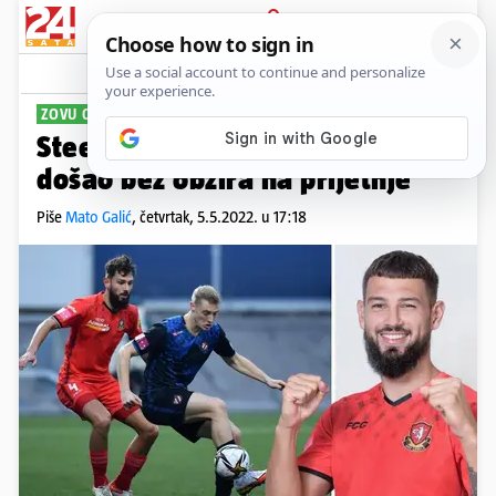
PRIJAVA
Sport
Komentari
1
ZOVU GA MATA
PLUS+
Steenvoorden: U Hajduk bih
došao bez obzira na prijetnje
Piše
Mato Galić
,
četvrtak, 5.5.2022. u 17:18