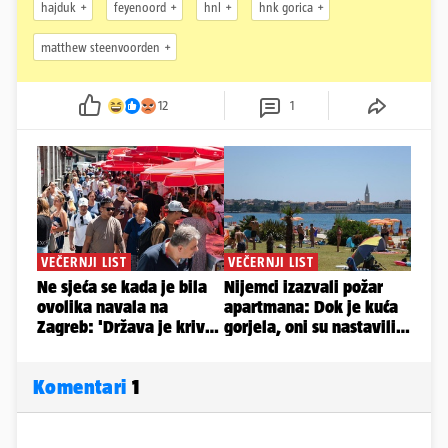
hajduk
feyenoord
hnl
hnk gorica
matthew steenvoorden
12
1
Komentari
1