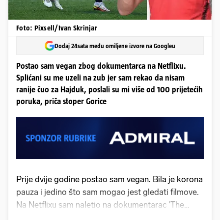
Foto: Pixsell/Ivan Skrinjar
Dodaj 24sata među omiljene izvore na Googleu
Postao sam vegan zbog dokumentarca na Netflixu.
Splićani su me uzeli na zub jer sam rekao da nisam
ranije čuo za Hajduk, poslali su mi više od 100 prijetećih
poruka, priča stoper Gorice
Prije dvije godine postao sam vegan. Bila je korona
pauza i jedino što sam mogao jest gledati filmove.
Na Netflixu sam naletio na dokumentarac 'The
Game Changers', pročitao još neku literaturu o