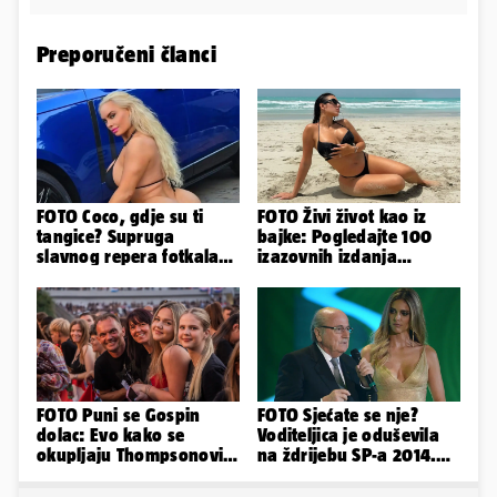
Preporučeni članci
FOTO Coco, gdje su ti
FOTO Živi život kao iz
tangice? Supruga
bajke: Pogledajte 100
slavnog repera fotkala
izazovnih izdanja
se ispred auta i pokazala
Ronaldove Georgine
sve
FOTO Puni se Gospin
FOTO Sjećate se nje?
dolac: Evo kako se
Voditeljica je oduševila
okupljaju Thompsonovi
na ždrijebu SP-a 2014.
obožavatelji u Imotskom
Evo kako danas izgleda