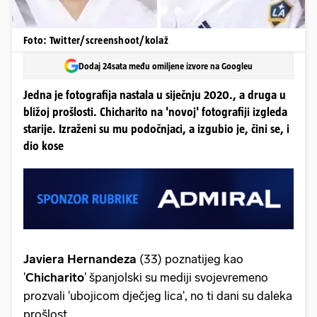
Foto: Twitter/screenshoot/kolaž
Dodaj 24sata među omiljene izvore na Googleu
Jedna je fotografija nastala u siječnju 2020., a druga u
bližoj prošlosti. Chicharito na 'novoj' fotografiji izgleda
starije. Izraženi su mu podočnjaci, a izgubio je, čini se, i
dio kose
Javiera Hernandeza
(33) poznatijeg kao
'
Chicharito
' španjolski su mediji svojevremeno
prozvali 'ubojicom dječjeg lica', no ti dani su daleka
prošlost...