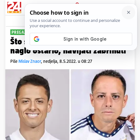
PRIJAVA
Sport
Komentari
5
PREGAZILE GA GODINE ILI...
Što se tebi dogodilo? Chicharito
naglo ostario, navijači zabrinuti
Piše
Mislav Znaor
,
nedjelja, 8.5.2022. u 08:27