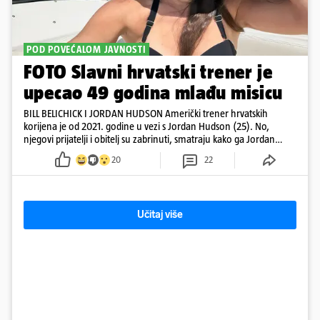
POD POVEĆALOM JAVNOSTI
FOTO Slavni hrvatski trener je
upecao 49 godina mlađu misicu
BILL BELICHICK I JORDAN HUDSON Američki trener hrvatskih
korijena je od 2021. godine u vezi s Jordan Hudson (25). No,
njegovi prijatelji i obitelj su zabrinuti, smatraju kako ga Jordan
kontrolira
20
22
Učitaj više