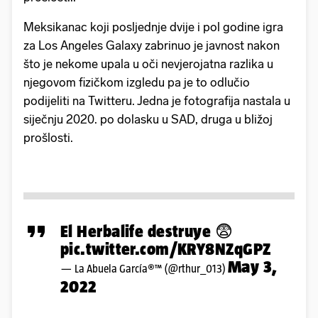
Meksikanac koji posljednje dvije i pol godine igra
za Los Angeles Galaxy zabrinuo je javnost nakon
što je nekome upala u oči nevjerojatna razlika u
njegovom fizičkom izgledu pa je to odlučio
podijeliti na Twitteru. Jedna je fotografija nastala u
siječnju 2020. po dolasku u SAD, druga u bližoj
prošlosti.
El Herbalife destruye 😨
pic.twitter.com/KRY8NZqGPZ
May 3,
— La Abuela García®™ (@rthur_013)
2022