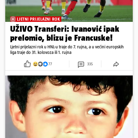
LJETNI PRIJELAZNI ROK
UŽIVO Transferi: Ivanović ipak
prelomio, blizu je Francuske!
Ljetni prijelazni rok u HNL-u traje do 7. rujna, a u većini europskih
liga traje do 31. kolovoza ili 1. rujna
77
335