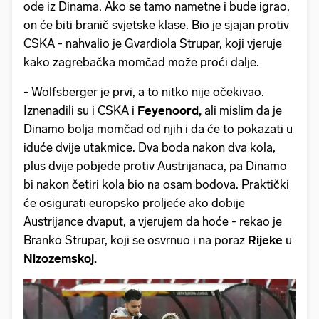
ode iz Dinama. Ako se tamo nametne i bude igrao,
on će biti branič svjetske klase. Bio je sjajan protiv
CSKA - nahvalio je Gvardiola Strupar, koji vjeruje
kako zagrebačka momčad može proći dalje.
- Wolfsberger je prvi, a to nitko nije očekivao.
Iznenadili su i CSKA i
Feyenoord,
ali mislim da je
Dinamo bolja momčad od njih i da će to pokazati u
iduće dvije utakmice. Dva boda nakon dva kola,
plus dvije pobjede protiv Austrijanaca, pa Dinamo
bi nakon četiri kola bio na osam bodova. Praktički
će osigurati europsko proljeće ako dobije
Austrijance dvaput, a vjerujem da hoće - rekao je
Branko Strupar, koji se osvrnuo i na poraz
Rijeke
u
Nizozemskoj.