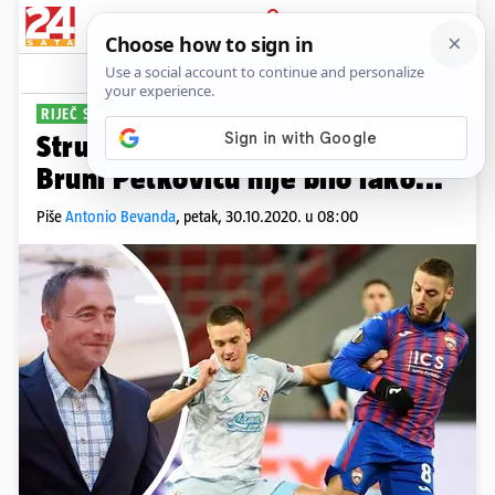
PRIJAVA
Sport
Komentari
8
RIJEČ STRUČNJAKA
Strupar: Vlašić je baš čudesan, a
Bruni Petkoviću nije bilo lako...
Piše
Antonio Bevanda
,
petak, 30.10.2020. u 08:00