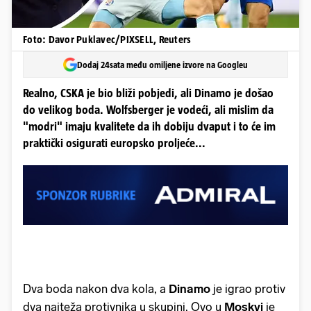
Foto: Davor Puklavec/PIXSELL, Reuters
Dodaj 24sata među omiljene izvore na Googleu
Realno, CSKA je bio bliži pobjedi, ali Dinamo je došao
do velikog boda. Wolfsberger je vodeći, ali mislim da
"modri" imaju kvalitete da ih dobiju dvaput i to će im
praktički osigurati europsko proljeće...
Dva boda nakon dva kola, a
Dinamo
je igrao protiv
dva najteža protivnika u skupini. Ovo u
Moskvi
je