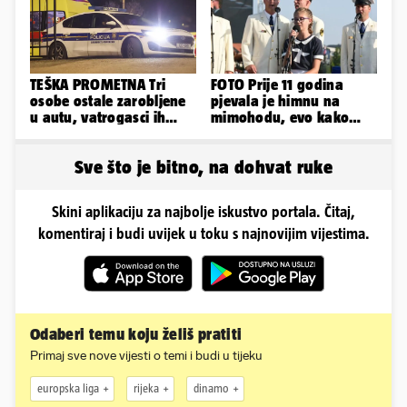
TEŠKA PROMETNA Tri
FOTO Prije 11 godina
osobe ostale zarobljene
pjevala je himnu na
u autu, vatrogasci ih
mimohodu, evo kako
spašavali
danas izgleda Mia
Negovetić
Sve što je bitno, na dohvat ruke
Skini aplikaciju za najbolje iskustvo portala. Čitaj,
komentiraj i budi uvijek u toku s najnovijim vijestima.
Odaberi temu koju želiš pratiti
Primaj sve nove vijesti o temi i budi u tijeku
europska liga
rijeka
dinamo