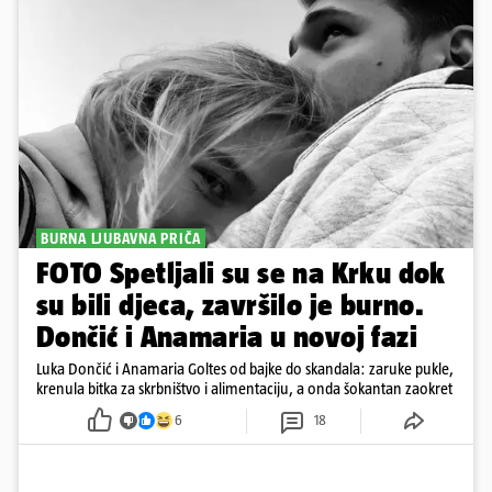
BURNA LJUBAVNA PRIČA
FOTO Spetljali su se na Krku dok
su bili djeca, završilo je burno.
Dončić i Anamaria u novoj fazi
Luka Dončić i Anamaria Goltes od bajke do skandala: zaruke pukle,
krenula bitka za skrbništvo i alimentaciju, a onda šokantan zaokret
6
18