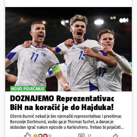
NOVO POJAČANJE
DOZNAJEMO Reprezentativac
BiH na koračić je do Hajduka!
Dženis Burnić nekad je bio njemački reprezentativac i prvotimac
Borussije Dortmund, vodio ga je Thomas Tuchel, a danas je
slobodan igrač nakon epizode u Karlsruheru. Trebao bi pojačati
konkurenciju u veznom redu
12
27