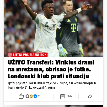
LJETNI PRIJELAZNI ROK
UŽIVO Transferi: Vinicius drami
na mrežama, obrisao je fotke.
Londonski klub prati situaciju
Ljetni prijelazni rok u HNL-u traje do 7. rujna, a u većini europskih
liga traje do 31. kolovoza ili 1. rujna
75
326