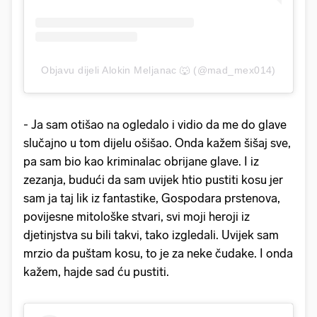
Objavu dijeli Alokin Meljanac 🐺 (@mad_mex014)
- Ja sam otišao na ogledalo i vidio da me do glave
slučajno u tom dijelu ošišao. Onda kažem šišaj sve,
pa sam bio kao kriminalac obrijane glave. I iz
zezanja, budući da sam uvijek htio pustiti kosu jer
sam ja taj lik iz fantastike, Gospodara prstenova,
povijesne mitološke stvari, svi moji heroji iz
djetinjstva su bili takvi, tako izgledali. Uvijek sam
mrzio da puštam kosu, to je za neke čudake. I onda
kažem, hajde sad ću pustiti.