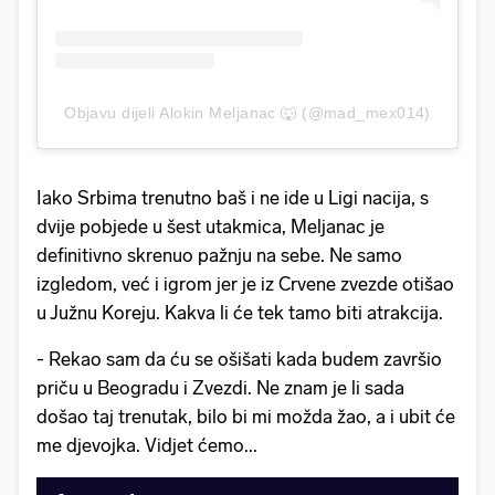
Objavu dijeli Alokin Meljanac 🐺 (@mad_mex014)
Iako Srbima trenutno baš i ne ide u Ligi nacija, s
dvije pobjede u šest utakmica, Meljanac je
definitivno skrenuo pažnju na sebe. Ne samo
izgledom, već i igrom jer je iz Crvene zvezde otišao
u Južnu Koreju. Kakva li će tek tamo biti atrakcija.
- Rekao sam da ću se ošišati kada budem završio
priču u Beogradu i Zvezdi. Ne znam je li sada
došao taj trenutak, bilo bi mi možda žao, a i ubit će
me djevojka. Vidjet ćemo...