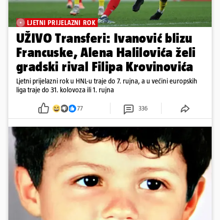
LJETNI PRIJELAZNI ROK
UŽIVO Transferi: Ivanović blizu
Francuske, Alena Halilovića želi
gradski rival Filipa Krovinovića
Ljetni prijelazni rok u HNL-u traje do 7. rujna, a u većini europskih
liga traje do 31. kolovoza ili 1. rujna
77
336