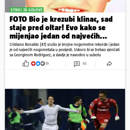
STROJ ZA GOLOVE
FOTO Bio je krezubi klinac, sad
staje pred oltar! Evo kako se
mijenjao jedan od najvećih...
Cristiano Ronaldo (41) srušio je brojne nogometne rekorde i jedan
je od najvećih nogometaša u povijesti. Uskoro bi se trebao vjenčati
sa Georginom Rodriguez, a slavlje je navodno u subotu
19
65