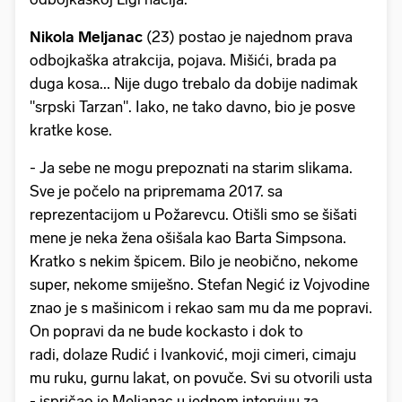
Nikola Meljanac
(23) postao je najednom prava
odbojkaška atrakcija, pojava. Mišići, brada pa
duga kosa... Nije dugo trebalo da dobije nadimak
"srpski Tarzan". Iako, ne tako davno, bio je posve
kratke kose.
- Ja sebe ne mogu prepoznati na starim slikama.
Sve je počelo na pripremama 2017. sa
reprezentacijom u Požarevcu. Otišli smo se šišati
mene je neka žena ošišala kao Barta Simpsona.
Kratko s nekim špicem. Bilo je neobično, nekome
super, nekome smiješno. Stefan Negić iz Vojvodine
znao je s mašinicom i rekao sam mu da me popravi.
On popravi da ne bude kockasto i dok to
radi, dolaze Rudić i Ivanković, moji cimeri, cimaju
mu ruku, gurnu lakat, on povuče. Svi su otvorili usta
- ispričao je Meljanac u jednom intervjuu za