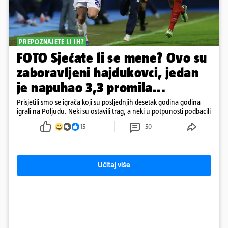
PREPOZNAJETE LI IH?
FOTO Sjećate li se mene? Ovo su
zaboravljeni hajdukovci, jedan
je napuhao 3,3 promila...
Prisjetili smo se igrača koji su posljednjih desetak godina godina
igrali na Poljudu. Neki su ostavili trag, a neki u potpunosti podbacili
15
50
Učitaj više