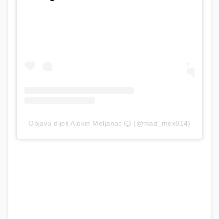
Objavu dijeli Alokin Meljanac 🐺 (@mad_mex014)