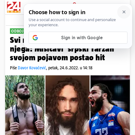
PRIJAVA
Sport
Komentari
76
ODBOJKAŠ SRBIJE
Svi na terenu gledaju samo u
njega: Mišićavi 'srpski Tarzan'
svojom pojavom postao hit
Piše
Davor Kovačević
,
petak, 24.6.2022. u 14:18