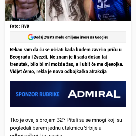
Foto: FIVB
Dodaj 24sata među omiljene izvore na Googleu
Rekao sam da ću se ošišati kada budem završio priču u
Beogradu i Zvezdi. Ne znam je li sada došao taj
trenutak, bilo bi mi možda žao, a i ubit će me djevojka.
Vidjet ćemo, rekla je nova odbojkaška atrakcija
Tko je ovaj s brojem 32? Pitali su se mnogi koji su
pogledali barem jednu utakmicu Srbije u
odbojkaškoj Ligi nacija.