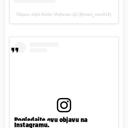
Objavu dijeli Alokin Meljanac 🐺 (@mad_mex014)
Pogledajte ovu objavu na
Instagramu.