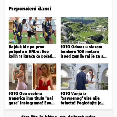
Preporučeni članci
Hajduk ide po prvu
FOTO Odmor u starom
pobjedu u HNL-u: Evo
bunkeru 100 metara
kojih 11 igrača će početi
ispod zemlje raj je za sva
protiv Istre na Poljudu
vaša osjetila
FOTO Ova osobna
FOTO Vanja iz
trenerica ima titulu 'naj
'Savršenog' više nije
guze' Instagrama! Evo
brineta! Pogledajte je
koliko naplaćuje po
sad
satu...