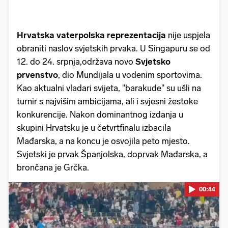
Hrvatska vaterpolska reprezentacija
nije uspjela
obraniti naslov svjetskih prvaka. U Singapuru se od
12. do 24. srpnja,održava novo
Svjetsko
prvenstvo
, dio Mundijala u vodenim sportovima.
Kao aktualni vladari svijeta, "barakude" su ušli na
turnir s najvišim ambicijama, ali i svjesni žestoke
konkurencije. Nakon dominantnog izdanja u
skupini Hrvatsku je u četvrtfinalu izbacila
Mađarska, a na koncu je osvojila peto mjesto.
Svjetski je prvak Španjolska, doprvak Mađarska, a
brončana je Grčka.
00:44