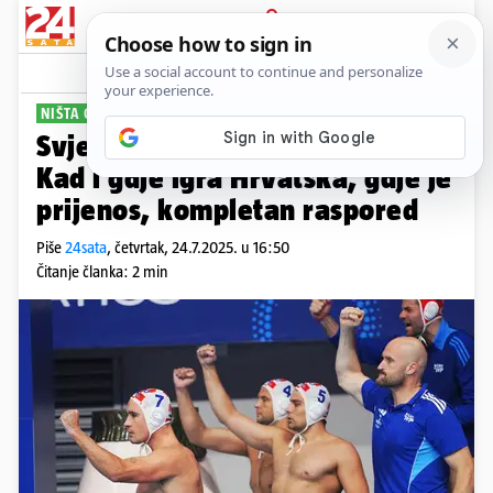
PRIJAVA
Sport
Komentari
4
NIŠTA OD OBRANE ZLATA
Svjetsko prvenstvo u vaterpolu:
Kad i gdje igra Hrvatska, gdje je
prijenos, kompletan raspored
Piše
24sata
,
četvrtak, 24.7.2025. u 16:50
Čitanje članka: 2 min