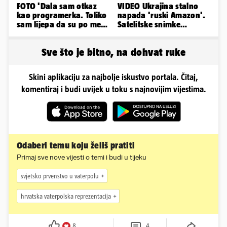
FOTO 'Dala sam otkaz
VIDEO Ukrajina stalno
kao programerka. Toliko
napada 'ruski Amazon'.
sam lijepa da su po meni
Satelitske snimke
napravili lutku'
pokazale što se događa
Sve što je bitno, na dohvat ruke
Skini aplikaciju za najbolje iskustvo portala. Čitaj,
komentiraj i budi uvijek u toku s najnovijim vijestima.
Odaberi temu koju želiš pratiti
Primaj sve nove vijesti o temi i budi u tijeku
svjetsko prvenstvo u vaterpolu
hrvatska vaterpolska reprezentacija
8
4