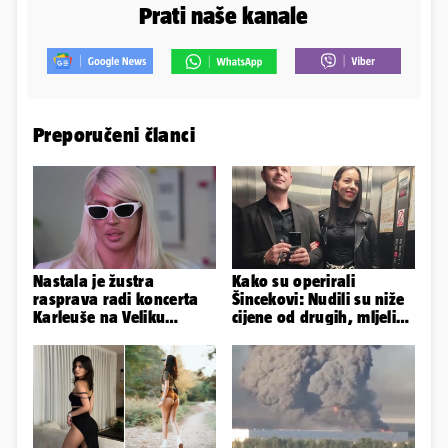
Prati naše kanale
Preporučeni članci
Nastala je žustra
Kako su operirali
rasprava radi koncerta
Šincekovi: Nudili su niže
Karleuše na Veliku
cijene od drugih, mljeli
Gospu, oglasili se i
su otpad pa zakapali...
organizatori