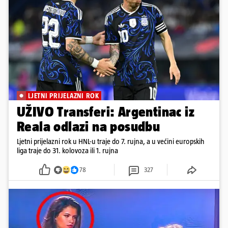
LJETNI PRIJELAZNI ROK
UŽIVO Transferi: Argentinac iz
Reala odlazi na posudbu
Ljetni prijelazni rok u HNL-u traje do 7. rujna, a u većini europskih
liga traje do 31. kolovoza ili 1. rujna
78
327