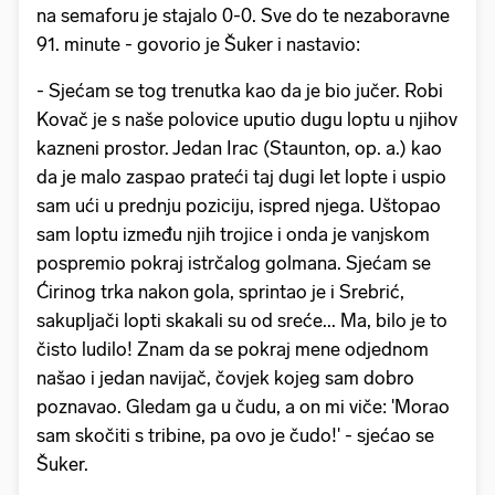
na semaforu je stajalo 0-0. Sve do te nezaboravne
91. minute - govorio je Šuker i nastavio:
- Sjećam se tog trenutka kao da je bio jučer. Robi
Kovač je s naše polovice uputio dugu loptu u njihov
kazneni prostor. Jedan Irac (Staunton, op. a.) kao
da je malo zaspao prateći taj dugi let lopte i uspio
sam ući u prednju poziciju, ispred njega. Uštopao
sam loptu između njih trojice i onda je vanjskom
pospremio pokraj istrčalog golmana. Sjećam se
Ćirinog trka nakon gola, sprintao je i Srebrić,
sakupljači lopti skakali su od sreće... Ma, bilo je to
čisto ludilo! Znam da se pokraj mene odjednom
našao i jedan navijač, čovjek kojeg sam dobro
poznavao. Gledam ga u čudu, a on mi viče: 'Morao
sam skočiti s tribine, pa ovo je čudo!' - sjećao se
Šuker.