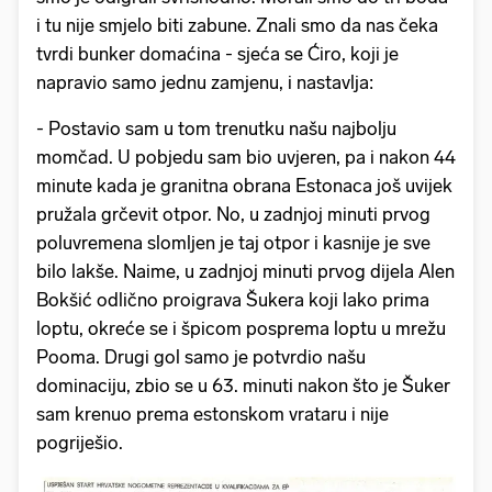
i tu nije smjelo biti zabune. Znali smo da nas čeka
tvrdi bunker domaćina - sjeća se Ćiro, koji je
napravio samo jednu zamjenu, i nastavlja:
- Postavio sam u tom trenutku našu najbolju
momčad. U pobjedu sam bio uvjeren, pa i nakon 44
minute kada je granitna obrana Estonaca još uvijek
pružala grčevit otpor. No, u zadnjoj minuti prvog
poluvremena slomljen je taj otpor i kasnije je sve
bilo lakše. Naime, u zadnjoj minuti prvog dijela Alen
Bokšić odlično proigrava Šukera koji lako prima
loptu, okreće se i špicom posprema loptu u mrežu
Pooma. Drugi gol samo je potvrdio našu
dominaciju, zbio se u 63. minuti nakon što je Šuker
sam krenuo prema estonskom vrataru i nije
pogriješio.