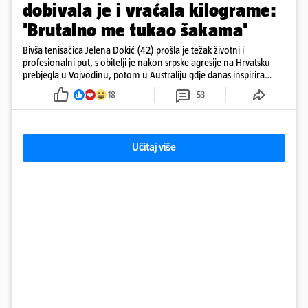
dobivala je i vraćala kilograme:
'Brutalno me tukao šakama'
Bivša tenisačica Jelena Dokić (42) prošla je težak životni i
profesionalni put, s obitelji je nakon srpske agresije na Hrvatsku
prebjegla u Vojvodinu, potom u Australiju gdje danas inspirira
mnoge
18
53
Učitaj više