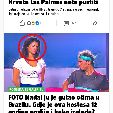
Hrvata Las Palmas neće pustiti
Ljetni prijelazni rok u HNL-u traje do 7. rujna, a u većini europskih
liga traje do 31. kolovoza ili 1. rujna
77
327
POGLEDAJTE GALERIJU
FOTO Nadal ju je gutao očima u
Brazilu. Gdje je ova hostesa 12
godina poslije i kako izgleda?