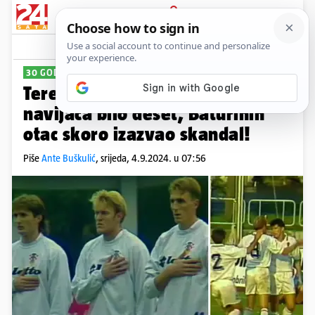
PRIJAVA
Sport
Komentari
2
30 GODINA OD PRVE UTAKMICE
Teren nije bio ravan, naših je
navijača bilo deset, Baturinin
otac skoro izazvao skandal!
Piše
Ante Buškulić
,
srijeda, 4.9.2024. u 07:56