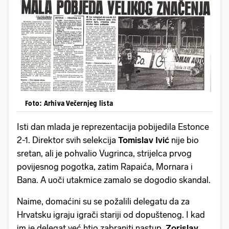
Foto: Arhiva Večernjeg lista
Isti dan mlada je reprezentacija pobijedila Estonce
2-1. Direktor svih selekcija
Tomislav Ivić
nije bio
sretan, ali je pohvalio Vugrinca, strijelca prvog
povijesnog pogotka, zatim Rapaića, Mornara i
Bana. A uoči utakmice zamalo se dogodio skandal.
Naime, domaćini su se požalili delegatu da za
Hrvatsku igraju igrači stariji od dopuštenog. I kad
im je delegat već htio zabraniti nastup,
Zorislav