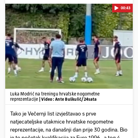
00:43
Pokretanje videa...
Luka Modrić na treningu hrvatske nogometne
reprezentacije
| Video: Ante Buškulić/24sata
Tako je Večernji list izvještavao s prve
natjecateljske utakmice hrvatske nogometne
reprezentacije, na današnji dan prije 30 godina. Bio
je to početak kvalifikacija za Euro 1996., a tog 4.