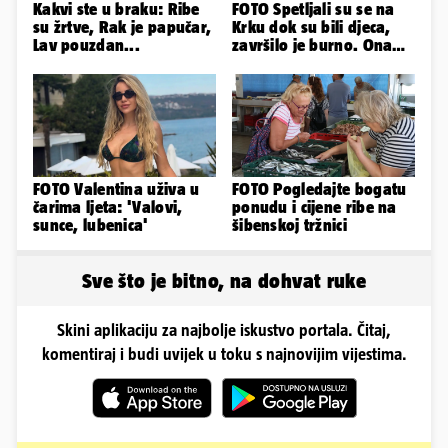
Kakvi ste u braku: Ribe
FOTO Spetljali su se na
su žrtve, Rak je papučar,
Krku dok su bili djeca,
Lav pouzdan...
završilo je burno. Ona
sad želi 50 milijuna eura
FOTO Valentina uživa u
FOTO Pogledajte bogatu
čarima ljeta: 'Valovi,
ponudu i cijene ribe na
sunce, lubenica'
šibenskoj tržnici
Sve što je bitno, na dohvat ruke
Skini aplikaciju za najbolje iskustvo portala. Čitaj,
komentiraj i budi uvijek u toku s najnovijim vijestima.