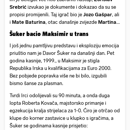
Srebrić
izvukao je dokumente i dokazao da su se
propisi promijenili. Taj igrač bio je
Jozo Gašpar
, ali
i
Mate Baturina
, otac današnje zvijezde
Martina
...
Šuker bacio Maksimir u trans
I još jednu pamtljivu predstavu i eksploziju emocija
priuštio nam je Davor Šuker na današnji dan. Pet
godina kasnije, 1999., u Maksimir je stigla
Republika Irska u kvalifikacijama za Euro 2000.
Bez pobjede popravka više ne bi bilo, izgubili
bismo šanse za plasman.
Tvrdi Irci odolijevali su 90 minuta, a onda duga
lopta Roberta Kovača, majstorsko primanje i
egzekucija kralja strijelaca za 1-0. Ćiro je otrčao od
klupe do korner zastavice u klupko s igračima, a
Šuker se godinama kasnije prisjetio: