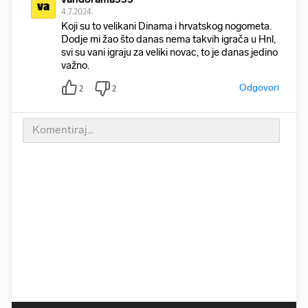
va
4.7.2024.
Koji su to velikani Dinama i hrvatskog nogometa.
Dodje mi žao što danas nema takvih igrača u Hnl,
svi su vani igraju za veliki novac, to je danas jedino
važno.
Odgovori
2
2