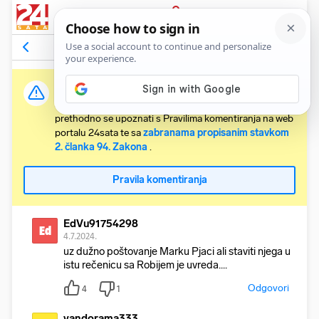
PRIJAVA
Komentari
2
Relevantni
Važna obavijest:
Svaki korisnik koji želi komentirati članke obvezan je
prethodno se upoznati s Pravilima komentiranja na web
portalu 24sata te sa
zabranama propisanim stavkom
2. članka 94. Zakona
.
Pravila komentiranja
EdVu91754298
Ed
4.7.2024.
uz dužno poštovanje Marku Pjaci ali staviti njega u
istu rečenicu sa Robijem je uvreda....
Odgovori
4
1
vandorama333