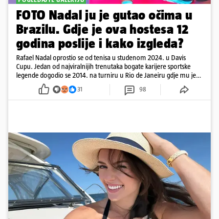
FOTO Nadal ju je gutao očima u
Brazilu. Gdje je ova hostesa 12
godina poslije i kako izgleda?
Rafael Nadal oprostio se od tenisa u studenom 2024. u Davis
Cupu. Jedan od najviralnijih trenutaka bogate karijere sportske
legende dogodio se 2014. na turniru u Rio de Janeiru gdje mu je
pažnju odvlačila ljepotica iza klupe
31
98