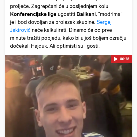
proljeće. Zagrepčani će u posljednjem kolu
Konferencijske lige
ugostiti
Ballkani
, "modrima"
je i bod dovoljan za prolazak skupine.
Sergej
Jakirović
neće kalkulirati, Dinamo će od prve
minute tražiti pobjedu, kako bi u još boljem ozračju
dočekali Hajduk. Ali optimisti su i gosti.
00:28
Pokretanje videa...