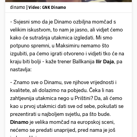
dinamo
| Video: GNK Dinamo
- Svjesni smo da je Dinamo ozbiljna momčad s
velikim iskustvom, to nam je jasno, ali vidjet ćemo
kako će sutrašnja utakmica izgledati. Mi smo
potpuno spremni, u Maksimiru nemamo što
izgubiti, pa ćemo igrati otvoreno i vidjeti tko će na
kraju biti bolji - kaže trener Ballkanija
Ilir Daja
, pa
nastavlja:
- Znamo sve o Dinamu, sve njihove vrijednosti i
kvalitete, ali dolazimo na pobjedu. Čeka li nas
zahtjevnija utakmica nego u Prištini? Da, ali ćemo
kao u prvoj utakmici dati sve od sebe, pokušati se
prezentirati u najboljem svjetlu, pa što bude.
Dinamo
je velika momčad na europskoj sceni,
nećemo se predati unaprijed, pred nama je još