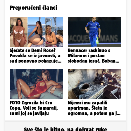
Preporučeni članci
Sjećate se Demi Rose?
Bennacer raskinuo s
Povukla se iz javnosti, a
Milanom i postao
sad ponovno pokazuje
slobodan igrač. Boban
obline. Ovako izgleda
ga želio zadržati u
Dinamu
FOTO Zgrozila bi Cro
Nijemci mu zapalili
Copa. Voli se šamarati,
apartman. Šteta je
sami joj se javljaju
ogromna, a potom ga je
šokirao i e-mail od
Bookinga
Sve što je bitno, na dohvat ruke