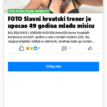
POD POVEĆALOM JAVNOSTI
FOTO Slavni hrvatski trener je
upecao 49 godina mlađu misicu
BILL BELICHICK I JORDAN HUDSON Američki trener hrvatskih
korijena je od 2021. godine u vezi s Jordan Hudson (25). No,
njegovi prijatelji i obitelj su zabrinuti, smatraju kako ga Jordan
kontrolira
17
3
Učitaj više