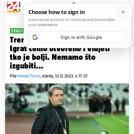
PRIJAVA
Sport
Komentari
20
STIGLI KOSOVARI
Trener Ballkanija uoči Dinama:
Igrat ćemo otvoreno i vidjeti
tko je bolji. Nemamo što
izgubiti...
Piše
Hrvoje Tironi
,
srijeda, 13.12.2023. u 17:37