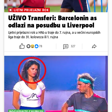
LJETNI PRIJELAZNI ROK
UŽIVO Transferi: Barcelonin as
odlazi na posudbu u Liverpool
Ljetni prijelazni rok u HNL-u traje do 7. rujna, a u većini europskih
liga traje do 31. kolovoza ili 1. rujna
78
327
POGLEDAJTE GALERIJU