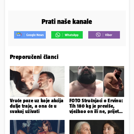
Prati naše kanale
Preporučeni članci
Vruće poze uz koje akcija
FOTO Stručnjaci o Ervinu:
dulje traje, a ona će u
Tih 180 kg je previše,
svakoj uživati
vježbao on ili ne, prijete
mu mnoge komplikacije