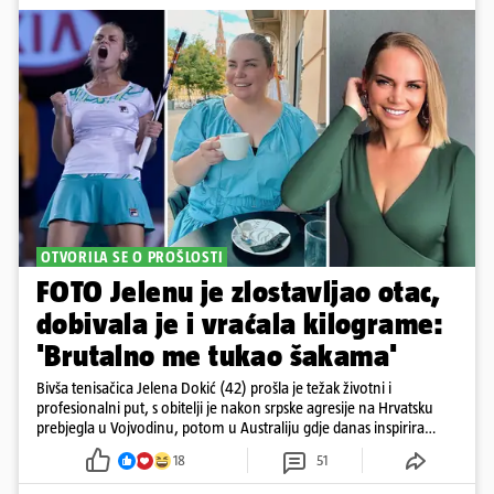
OTVORILA SE O PROŠLOSTI
FOTO Jelenu je zlostavljao otac,
dobivala je i vraćala kilograme:
'Brutalno me tukao šakama'
Bivša tenisačica Jelena Dokić (42) prošla je težak životni i
profesionalni put, s obitelji je nakon srpske agresije na Hrvatsku
prebjegla u Vojvodinu, potom u Australiju gdje danas inspirira
mnoge
18
51