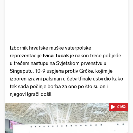
Izbornik hrvatske muške vaterpolske
reprezentacije
Ivica Tucak
je nakon treće pobjede
u trećem nastupu na Svjetskom prvenstvu u
Singaputu, 10-9 uspjeha protiv Grčke, kojim je
izboren izravni palsman u četvrtfinale ustvrdio kako
tek sada počinje borba za ono po što su on i
njegovi igrači došli.
01:52