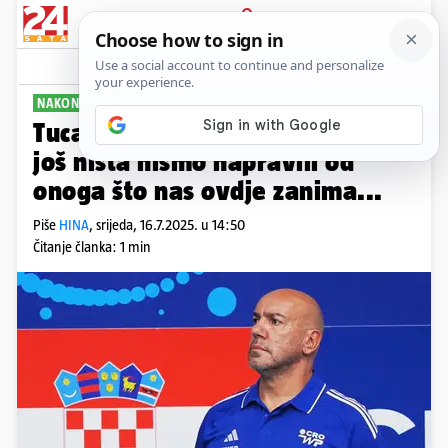
PRIJAVA
Sport
Komentari
2
NAKON RUŠENJA GRČKE
Tucak: Prvi smo cilj ostvarili, ali
još ništa nismo napravili od
onoga što nas ovdje zanima...
Piše
HINA
,
srijeda, 16.7.2025. u 14:50
Čitanje članka: 1 min