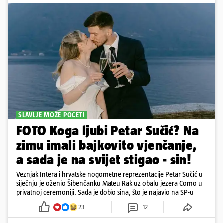
SLAVLJE MOŽE POČETI
FOTO Koga ljubi Petar Sučić? Na
zimu imali bajkovito vjenčanje,
a sada je na svijet stigao - sin!
Veznjak Intera i hrvatske nogometne reprezentacije Petar Sučić u
siječnju je oženio Šibenčanku Mateu Rak uz obalu jezera Como u
privatnoj ceremoniji. Sada je dobio sina, što je najavio na SP-u
23
12