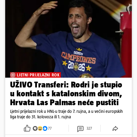
LJETNI PRIJELAZNI ROK
UŽIVO Transferi: Rodri je stupio
u kontakt s katalonskim divom,
Hrvata Las Palmas neće pustiti
Ljetni prijelazni rok u HNL-u traje do 7. rujna, a u većini europskih
liga traje do 31. kolovoza ili 1. rujna
77
327