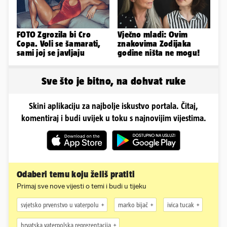
FOTO Zgrozila bi Cro
Vječno mladi: Ovim
Copa. Voli se šamarati,
znakovima Zodijaka
sami joj se javljaju
godine ništa ne mogu!
Sve što je bitno, na dohvat ruke
Skini aplikaciju za najbolje iskustvo portala. Čitaj,
komentiraj i budi uvijek u toku s najnovijim vijestima.
Odaberi temu koju želiš pratiti
Primaj sve nove vijesti o temi i budi u tijeku
svjetsko prvenstvo u vaterpolu
marko bijač
ivica tucak
hrvatska vaterpolska reprezentacija