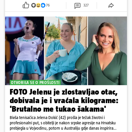
76
327
OTVORILA SE O PROŠLOSTI
FOTO Jelenu je zlostavljao otac,
dobivala je i vraćala kilograme:
'Brutalno me tukao šakama'
Bivša tenisačica Jelena Dokić (42) prošla je težak životni i
profesionalni put, s obitelji je nakon srpske agresije na Hrvatsku
prebjegla u Vojvodinu, potom u Australiju gdje danas inspirira