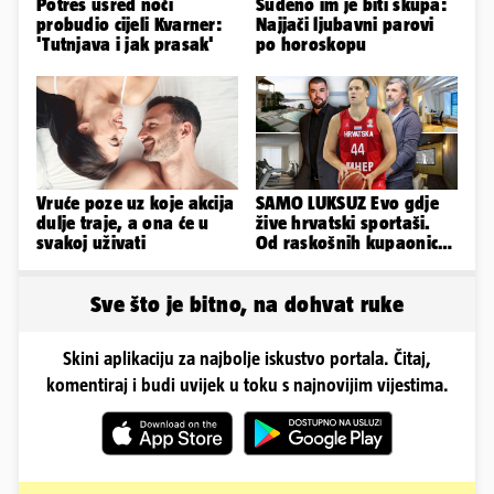
Potres usred noći
Suđeno im je biti skupa:
probudio cijeli Kvarner:
Najjači ljubavni parovi
'Tutnjava i jak prasak'
po horoskopu
Vruće poze uz koje akcija
SAMO LUKSUZ Evo gdje
dulje traje, a ona će u
žive hrvatski sportaši.
svakoj uživati
Od raskošnih kupaonica
pa do privatnog kina
Sve što je bitno, na dohvat ruke
Skini aplikaciju za najbolje iskustvo portala. Čitaj,
komentiraj i budi uvijek u toku s najnovijim vijestima.