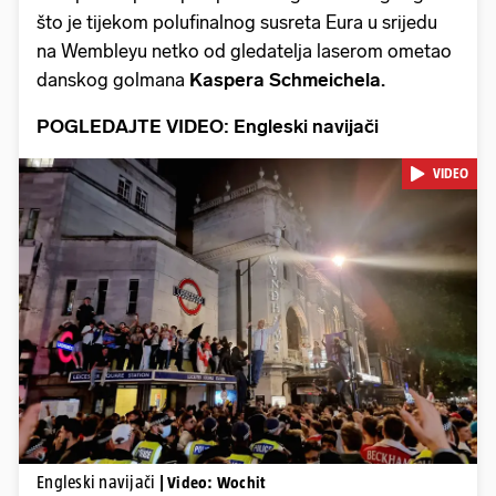
što je tijekom polufinalnog susreta Eura u srijedu
na Wembleyu netko od gledatelja laserom ometao
danskog golmana
Kaspera Schmeichela.
POGLEDAJTE VIDEO: Engleski navijači
VIDEO
Pokretanje videa...
Engleski navijači
| Video: Wochit