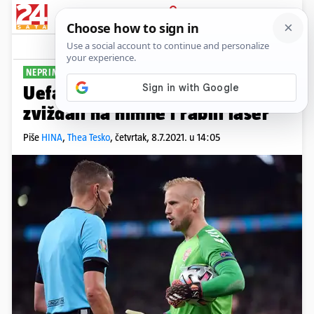
PRIJAVA
Sport
Komentari
88
NEPRIMJERENO PONAŠANJE
Uefa prijavila Engleze: Navijači
zviždali na himne i rabili laser
Piše
HINA
,
Thea Tesko
,
četvrtak, 8.7.2021. u 14:05