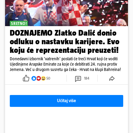
SRETNO!
DOZNAJEMO Zlatko Dalić donio
odluku o nastavku karijere. Evo
koju će reprezentaciju preuzeti!
Donedavni izbornik 'vatrenih' postati će treći Hrvat koji će voditi
Ujedinjene Arapske Emirate za koje će debitirati 24. rujna protiv
Jemena. Već u drugom susretu ga čeka - Hrvat na klupi Bahreina!
50
184
Učitaj više