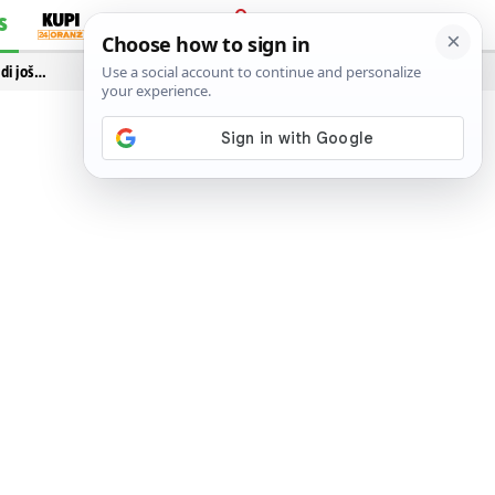
S
PRIJAVA
idi još…