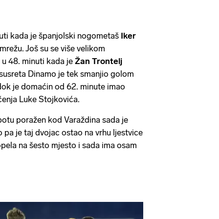
nuti kada je španjolski nogometaš
Iker
režu. Još su se više velikom
i u 48. minuti kada je
Žan Trontelj
 susreta Dinamo je tek smanjio golom
 dok je domaćin od 62. minute imao
čenja Luke Stojkovića.
botu poražen kod Varaždina sada je
pa je taj dvojac ostao na vrhu ljestvice
opela na šesto mjesto i sada ima osam