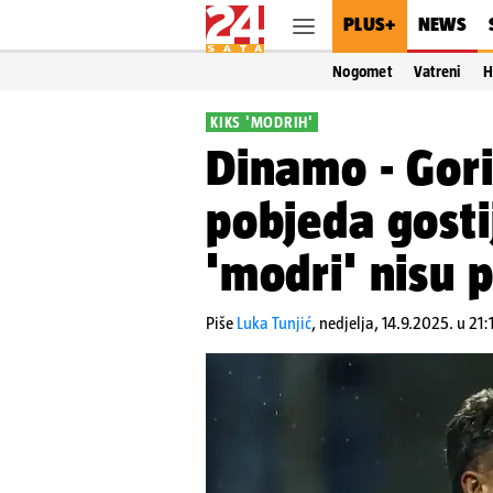
PLUS+
NEWS
Nogomet
Vatreni
H
KIKS 'MODRIH'
Dinamo - Gori
pobjeda gosti
'modri' nisu 
Piše
Luka Tunjić
,
nedjelja, 14.9.2025. u 21: