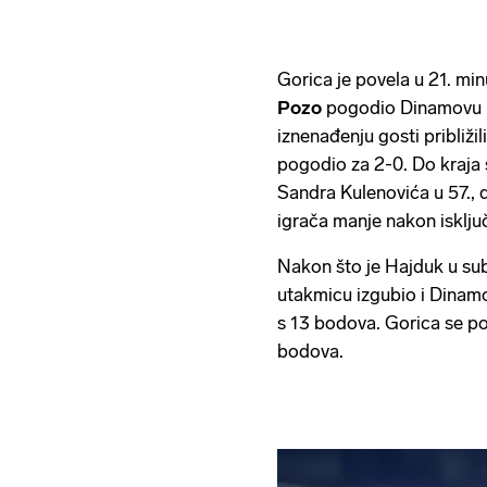
Gorica je povela u 21. mi
Pozo
pogodio Dinamovu m
iznenađenju gosti približil
pogodio za 2-0. Do kraja
Sandra Kulenovića u 57.,
igrača manje nakon isklju
Nakon što je Hajduk u su
utakmicu izgubio i Dinamo 
s 13 bodova. Gorica se p
bodova.