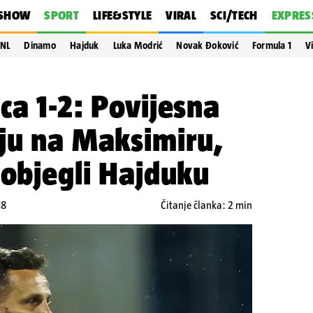
SHOW
SPORT
LIFE&STYLE
VIRAL
SCI/TECH
EXPRES
NL
Dinamo
Hajduk
Luka Modrić
Novak Đoković
Formula 1
V
ca 1-2: Povijesna
ju na Maksimiru,
pobjegli Hajduku
18
Čitanje članka: 2 min