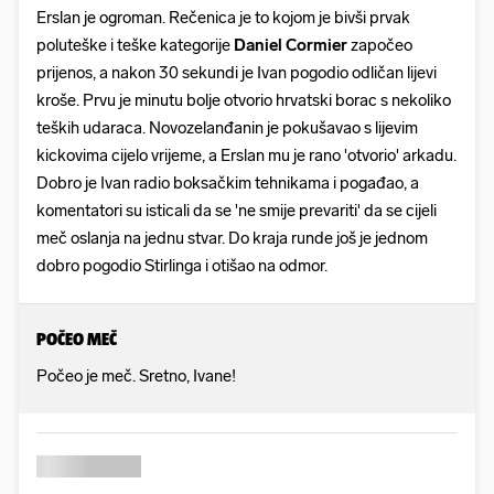
Erslan je ogroman. Rečenica je to kojom je bivši prvak
poluteške i teške kategorije
Daniel Cormier
započeo
prijenos, a nakon 30 sekundi je Ivan pogodio odličan lijevi
kroše. Prvu je minutu bolje otvorio hrvatski borac s nekoliko
teških udaraca. Novozelanđanin je pokušavao s lijevim
kickovima cijelo vrijeme, a Erslan mu je rano 'otvorio' arkadu.
Dobro je Ivan radio boksačkim tehnikama i pogađao, a
komentatori su isticali da se 'ne smije prevariti' da se cijeli
meč oslanja na jednu stvar. Do kraja runde još je jednom
dobro pogodio Stirlinga i otišao na odmor.
POČEO MEČ
Počeo je meč. Sretno, Ivane!