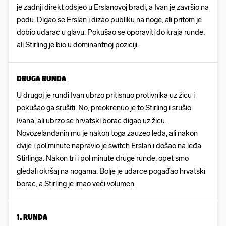
je zadnji direkt odsjeo u Erslanovoj bradi, a Ivan je završio na
podu. Digao se Erslan i dizao publiku na noge, ali pritom je
dobio udarac u glavu. Pokušao se oporaviti do kraja runde,
ali Stirling je bio u dominantnoj poziciji.
DRUGA RUNDA
U drugoj je rundi Ivan ubrzo pritisnuo protivnika uz žicu i
pokušao ga srušiti. No, preokrenuo je to Stirling i srušio
Ivana, ali ubrzo se hrvatski borac digao uz žicu.
Novozelanđanin mu je nakon toga zauzeo leđa, ali nakon
dvije i pol minute napravio je switch Erslan i došao na leđa
Stirlinga. Nakon tri i pol minute druge runde, opet smo
gledali okršaj na nogama. Bolje je udarce pogađao hrvatski
borac, a Stirling je imao veći volumen.
1. RUNDA