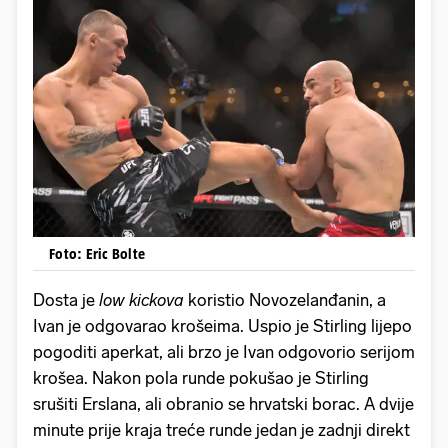
Foto: Eric Bolte
Dosta je
low kickova
koristio Novozelanđanin, a
Ivan je odgovarao krošeima. Uspio je Stirling lijepo
pogoditi aperkat, ali brzo je Ivan odgovorio serijom
krošea. Nakon pola runde pokušao je Stirling
srušiti Erslana, ali obranio se hrvatski borac. A dvije
minute prije kraja treće runde jedan je zadnji direkt