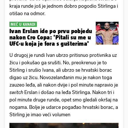
kraja runde još je jednom dobro pogodio Stirlinga i
otišao na odmor.
MEČ U KANADI
Ivan Erslan ide po prvu pobjedu
nakon Cro Copa: 'Pitali su me u
UFC-u koja je fora s gušterima'
U drugoj je rundi Ivan ubrzo pritisnuo protivnika uz
žicu i pokušao ga srušiti. No, preokrenuo je to
Stirling i srušio Ivana, ali ubrzo se hrvatski borac
digao uz žicu. Novozelanđanin mu je nakon toga
zauzeo leđa, ali nakon dvije i pol minute napravio je
switch
Erslan i došao na leđa Stirlinga. Nakon tri i
pol minute druge runde, opet smo gledali okršaj na
nogama. Bolje je udarce pogađao hrvatski borac, a
Stirling je imao veći volumen