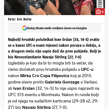
6
Foto: Eric Bolte
Dodaj 24sata među omiljene izvore na Googleu
Najbolji hrvatski poluteškaš Ivan Erslan (33, 14-5) vratio
se u kavez UFC-a osam mjeseci nakon poraza u debiju, a
u drugom meču nije uspio doći do prve pobjede. Bolji je
bio Novozelanđanin Navajo Stirling (27, 7-0)
Izgledalo je kao da bi to mogla biti ta večer, da
ćemo dočekati prvu hrvatsku pobjedu u
UFC-u
nakon
Mirka Cro Copa Filipovića
koji je 2015.
godine slavio protiv
Gabriela Gonzage
u Varšavi,
ali
Ivan Erslan
(32, 14-5) to nije uspio napraviti na
UFC 315 eventu u Montrealu. Nakon tri runde bolji
je od njega na sudačkim karticama (29-28 x2, 29-
27) bio
Navajo Stirling
(27, 7-0).