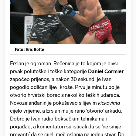
Foto: Eric Bolte
Erslan je ogroman. Rečenica je to kojom je bivši
prvak poluteške i teške kategorije
Daniel Cormier
započeo prijenos, a nakon 30 sekundi je Ivan
pogodio odličan lijevi kroše. Prvu je minutu bolje
otvorio hrvatski borac s nekoliko teških udaraca.
Novozelanđanin je pokušavao s lijevim
kickovima
cijelo vrijeme, a Erslan mu je rano ‘otvorio’ arkadu.
Dobro je Ivan radio boksačkim tehnikama i
pogađao, a komentatori su isticali da se ‘ne smije
prevariti’ da se cijeli meč oslanja na jednu stvar. Do