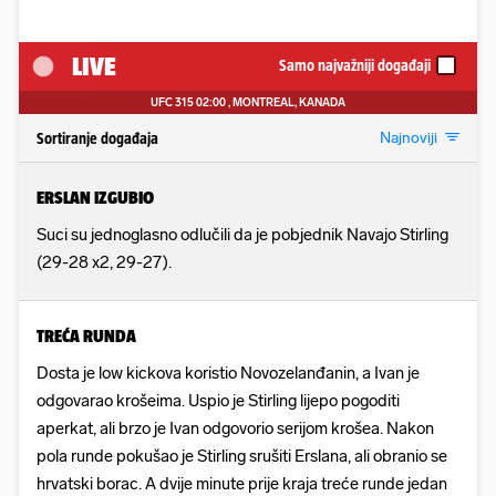
LIVE
Samo najvažniji događaji
UFC 315
02:00
, MONTREAL, KANADA
Najnoviji
Sortiranje događaja
ERSLAN IZGUBIO
Suci su jednoglasno odlučili da je pobjednik Navajo Stirling
(29-28 x2, 29-27).
TREĆA RUNDA
Dosta je low kickova koristio Novozelanđanin, a Ivan je
odgovarao krošeima. Uspio je Stirling lijepo pogoditi
aperkat, ali brzo je Ivan odgovorio serijom krošea. Nakon
pola runde pokušao je Stirling srušiti Erslana, ali obranio se
hrvatski borac. A dvije minute prije kraja treće runde jedan