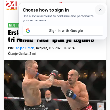
PRIJAVA
Sport
Komentari
16
NIJE IŠLO
Erslan odlično krenuo, ali nakon
tri runde 'rata' ipak je izgubio
Piše
Fabijan Hrnčić
,
nedjelja, 11.5.2025. u 02:36
Čitanje članka: 2 min