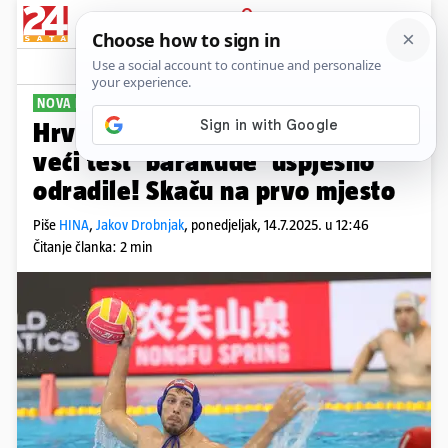
PRIJAVA
Sport
Komentari
12
NOVA POBJEDA
Hrvatska - Crna Gora 13-11: Prvi
veći test 'barakude' uspješno
odradile! Skaču na prvo mjesto
Piše
HINA
,
Jakov Drobnjak
,
ponedjeljak, 14.7.2025. u 12:46
Čitanje članka: 2 min