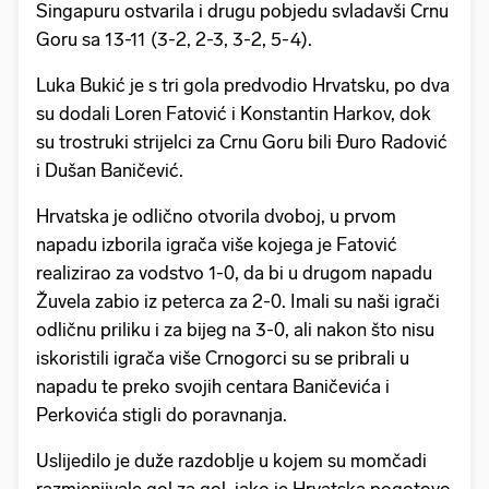
Singapuru ostvarila i drugu pobjedu svladavši Crnu
Goru sa 13-11 (3-2, 2-3, 3-2, 5-4).
Luka Bukić je s tri gola predvodio Hrvatsku, po dva
su dodali Loren Fatović i Konstantin Harkov, dok
su trostruki strijelci za Crnu Goru bili Đuro Radović
i Dušan Baničević.
Hrvatska je odlično otvorila dvoboj, u prvom
napadu izborila igrača više kojega je Fatović
realizirao za vodstvo 1-0, da bi u drugom napadu
Žuvela zabio iz peterca za 2-0. Imali su naši igrači
odličnu priliku i za bijeg na 3-0, ali nakon što nisu
iskoristili igrača više Crnogorci su se pribrali u
napadu te preko svojih centara Baničevića i
Perkovića stigli do poravnanja.
Uslijedilo je duže razdoblje u kojem su momčadi