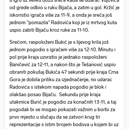
u igru uz veliku dozu sreće kada se udarac Vujovića
od grede odbio u ruku Bijača, a zatim u gol. Kržić je
iskoristio igrača više za 11-9, a onda je sreća još
jednom "pomazila" Radovića koji je iz mrtvog kuta
uspio zabiti Bijaču kroz ruke za 11-10.
Srećom, raspoloženi Bukić je s lijevog krila još
jednom pogodio s igračem više za 12-10. Minutu i
pol prije kraja uzvratio je jednako raspoloženi
Baničević za 12-11, a nakon što je Tešanović uspio
obraniti pokušaj Bukića 47 sekundi prije kraja Crna
Gora je dobila priliku za izjednačenje, no udarac
Radovića s istekom napada pogodio je blok i
olakšao posao Bijaču. Sekundu prije kraja
utakmice Burić je pogodio za konačnih 13-11, a taj
pogodak bi se mogao pokazati važnim u borbi za
prvo mjesto u slučaju da se zatvori krug tri
reprezentacije s istim brojem bodova u kojem bi uz