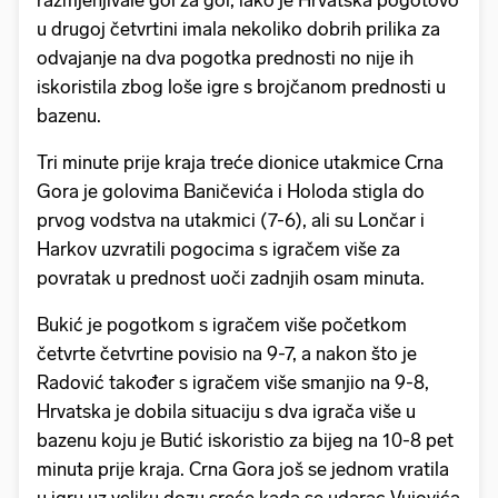
razmjenjivale gol za gol, iako je Hrvatska pogotovo
u drugoj četvrtini imala nekoliko dobrih prilika za
odvajanje na dva pogotka prednosti no nije ih
iskoristila zbog loše igre s brojčanom prednosti u
bazenu.
Tri minute prije kraja treće dionice utakmice Crna
Gora je golovima Baničevića i Holoda stigla do
prvog vodstva na utakmici (7-6), ali su Lončar i
Harkov uzvratili pogocima s igračem više za
povratak u prednost uoči zadnjih osam minuta.
Bukić je pogotkom s igračem više početkom
četvrte četvrtine povisio na 9-7, a nakon što je
Radović također s igračem više smanjio na 9-8,
Hrvatska je dobila situaciju s dva igrača više u
bazenu koju je Butić iskoristio za bijeg na 10-8 pet
minuta prije kraja. Crna Gora još se jednom vratila