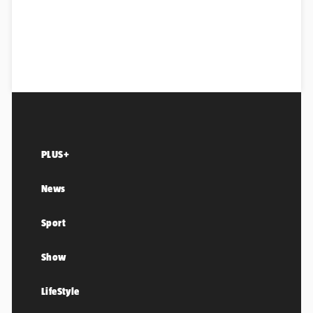
PLUS+
News
Sport
Show
LifeStyle