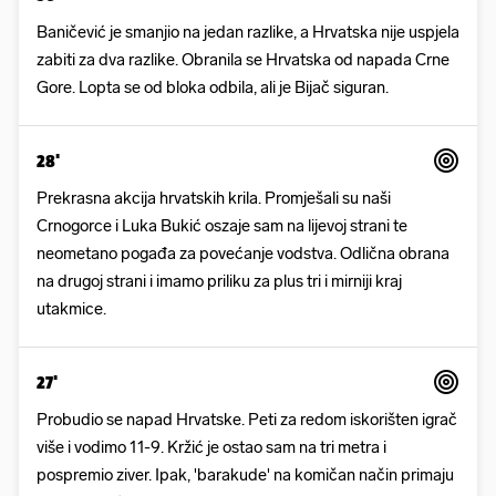
Baničević je smanjio na jedan razlike, a Hrvatska nije uspjela
zabiti za dva razlike. Obranila se Hrvatska od napada Crne
Gore. Lopta se od bloka odbila, ali je Bijač siguran.
28'
Prekrasna akcija hrvatskih krila. Promješali su naši
Crnogorce i Luka Bukić oszaje sam na lijevoj strani te
neometano pogađa za povećanje vodstva. Odlična obrana
na drugoj strani i imamo priliku za plus tri i mirniji kraj
utakmice.
27'
Probudio se napad Hrvatske. Peti za redom iskorišten igrač
više i vodimo 11-9. Kržić je ostao sam na tri metra i
pospremio ziver. Ipak, 'barakude' na komičan način primaju