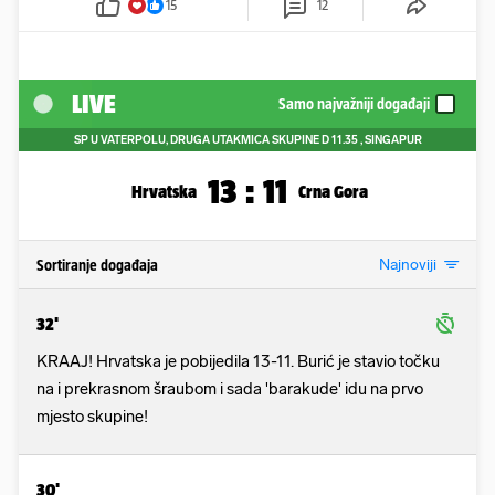
15
12
LIVE
Samo najvažniji događaji
SP U VATERPOLU, DRUGA UTAKMICA SKUPINE D
11.35
, SINGAPUR
13
:
11
Hrvatska
Crna Gora
Najnoviji
Sortiranje događaja
32'
KRAAJ! Hrvatska je pobijedila 13-11. Burić je stavio točku
na i prekrasnom šraubom i sada 'barakude' idu na prvo
mjesto skupine!
30'