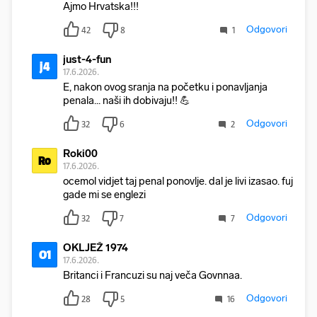
Ajmo Hrvatska!!!
Odgovori
42
8
1
just-4-fun
j4
17.6.2026.
E, nakon ovog sranja na početku i ponavljanja
penala... naši ih dobivaju!! 💪
Odgovori
32
6
2
Roki00
Ro
17.6.2026.
ocemol vidjet taj penal ponovlje. dal je livi izasao. fuj
gade mi se englezi
Odgovori
32
7
7
OKLJEŽ 1974
O1
17.6.2026.
Britanci i Francuzi su naj veča Govnnaa.
Odgovori
28
5
16