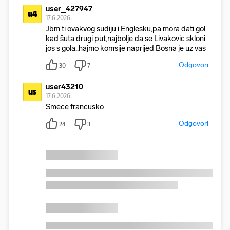
user_427947
u4
17.6.2026.
Jbm ti ovakvog sudiju i Englesku,pa mora dati gol
kad šuta drugi put,najbolje da se Livakovic skloni
jos s gola..hajmo komsije naprijed Bosna je uz vas
Odgovori
30
7
user43210
us
17.6.2026.
Smece francusko
Odgovori
24
3