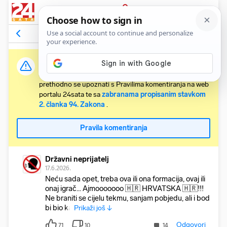
PRIJAVA
Komentari
1054
Relevantni
Važna obavijest:
Svaki korisnik koji želi komentirati članke obvezan je
prethodno se upoznati s Pravilima komentiranja na web
portalu 24sata te sa
zabranama propisanim stavkom
2. članka 94. Zakona
.
Pravila komentiranja
Državni neprijatelj
17.6.2026.
Neću sada opet, treba ova ili ona formacija, ovaj ili
onaj igrač... Ajmooooooo 🇭🇷 HRVATSKA 🇭🇷!!!
Ne braniti se cijelu tekmu, sanjam pobjedu, ali i bod
bi bio ka
Prikaži još ↓
Odgovori
71
10
14