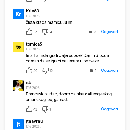
Krle80
Kr
17.6.2026.
čista krađa mamicuuu im
Odgovori
52
14
8
tomica5
to
17.6.2026.
Ima li smisla igrati dalje uopce? Daj im 3 boda
odmah da se igraci ne umaraju bezveze
Odgovori
49
12
2
d4
17.6.2026.
Francuski sudac, dobro da nisu dali engleskog ili
američkog, puj gamad.
Odgovori
43
9
jtnavrhu
jt
17.6.2026.