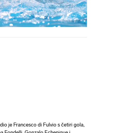
dio je Francesco di Fulvio s četiri gola,
ea Fondelli, Gonzalo Echenique i