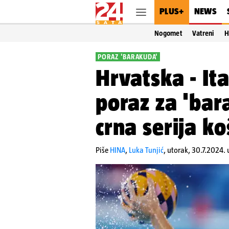
PLUS+
NEWS
Nogomet
Vatreni
H
PORAZ 'BARAKUDA'
Hrvatska - Ita
poraz za 'bar
crna serija ko
Piše
HINA
,
Luka Tunjić
,
utorak, 30.7.2024. 