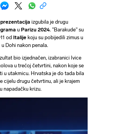
eprezentacija
izgubila je drugu
 igrama
u
Parizu 2024
. "Barakude" su
-11 od
Italije
koju su pobijedili zimus u
a u Dohi nakon penala.
ultat bio izjednačen, izabranici Ivice
golova u trećoj četvrtini, nakon koje se
iti u utakmicu. Hrvatska je do tada bila
je cijelu drugu četvrtinu, ali je krajem
u napadačku krizu.