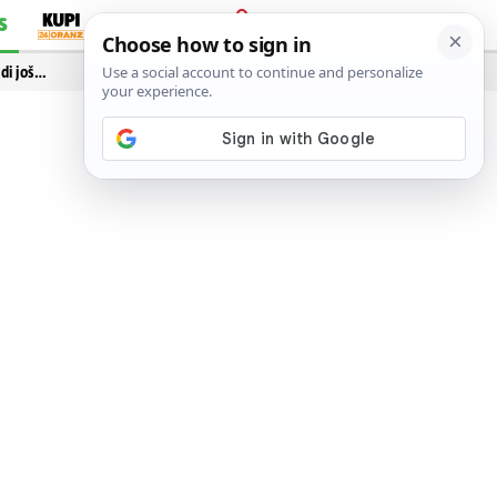
S
PRIJAVA
idi još…