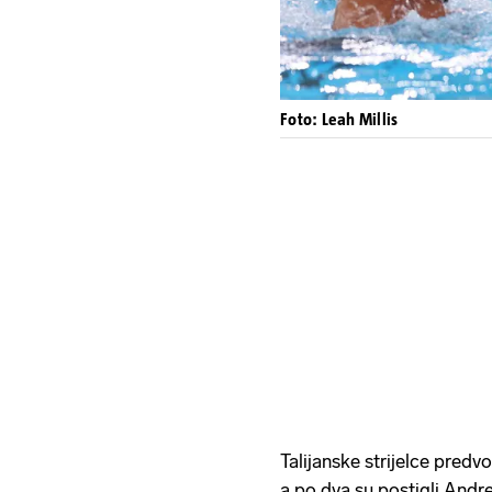
Foto: Leah Millis
Talijanske strijelce predvo
a po dva su postigli Andr