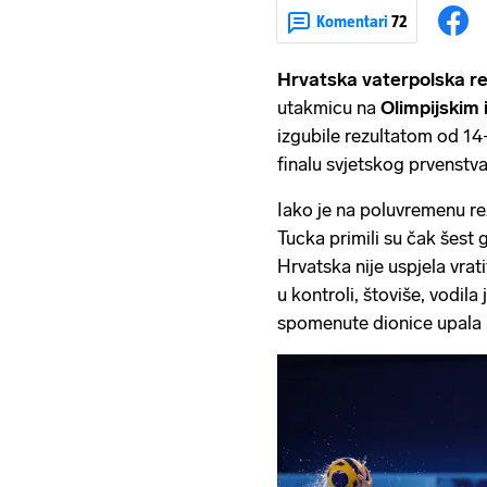
Komentari
72
Hrvatska vaterpolska r
utakmicu na
Olimpijskim
izgubile rezultatom od 14
finalu svjetskog prvenstv
Iako je na poluvremenu rez
Tucka primili su čak šest 
Hrvatska nije uspjela vrat
u kontroli, štoviše, vodila 
spomenute dionice upala 