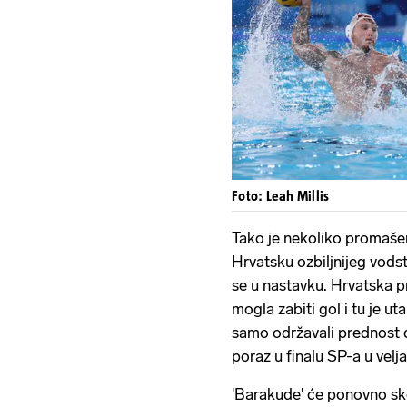
Foto: Leah Millis
Tako je nekoliko promašen
Hrvatsku ozbiljnijeg vodstva
se u nastavku. Hrvatska pr
mogla zabiti gol i tu je uta
samo održavali prednost do
poraz u finalu SP-a u velja
'Barakude' će ponovno sko