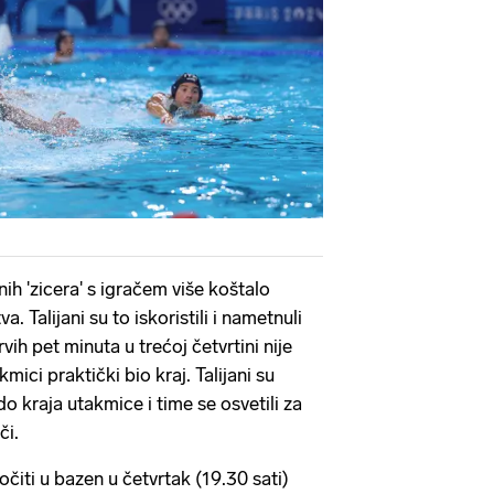
ih 'zicera' s igračem više koštalo
. Talijani su to iskoristili i nametnuli
vih pet minuta u trećoj četvrtini nije
kmici praktički bio kraj. Talijani su
 kraja utakmice i time se osvetili za
či.
čiti u bazen u četvrtak (19.30 sati)