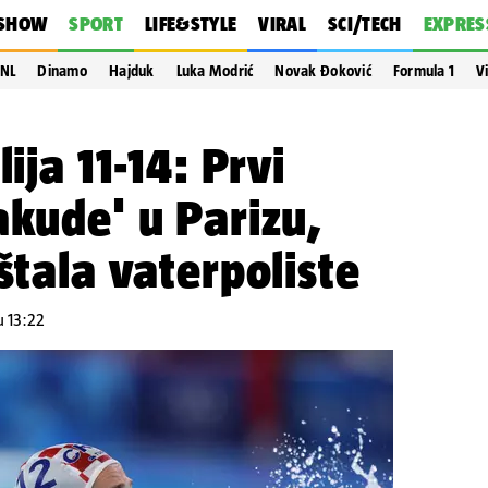
SHOW
SPORT
LIFE&STYLE
VIRAL
SCI/TECH
EXPRES
NL
Dinamo
Hajduk
Luka Modrić
Novak Đoković
Formula 1
V
lija 11-14: Prvi
akude' u Parizu,
štala vaterpoliste
u 13:22