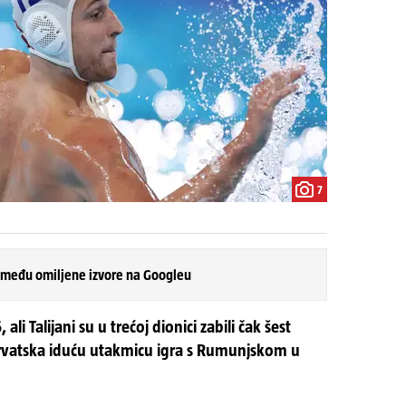
7
 među omiljene izvore na Googleu
li Talijani su u trećoj dionici zabili čak šest
 Hrvatska iduću utakmicu igra s Rumunjskom u