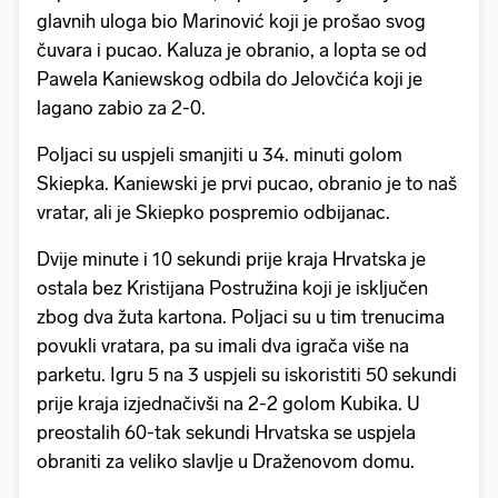
glavnih uloga bio Marinović koji je prošao svog
čuvara i pucao. Kaluza je obranio, a lopta se od
Pawela Kaniewskog odbila do Jelovčića koji je
lagano zabio za 2-0.
Poljaci su uspjeli smanjiti u 34. minuti golom
Skiepka. Kaniewski je prvi pucao, obranio je to naš
vratar, ali je Skiepko pospremio odbijanac.
Dvije minute i 10 sekundi prije kraja Hrvatska je
ostala bez Kristijana Postružina koji je isključen
zbog dva žuta kartona. Poljaci su u tim trenucima
povukli vratara, pa su imali dva igrača više na
parketu. Igru 5 na 3 uspjeli su iskoristiti 50 sekundi
prije kraja izjednačivši na 2-2 golom Kubika. U
preostalih 60-tak sekundi Hrvatska se uspjela
obraniti za veliko slavlje u Draženovom domu.