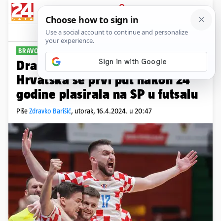
PRIJAVA
Sport
Komentari
11
BRAVO!
Drama u Draženovu domu!
Hrvatska se prvi put nakon 24
godine plasirala na SP u futsalu
Piše
Zdravko Barišić
,
utorak, 16.4.2024. u 20:47