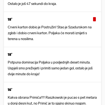
Ostalo je još 47 sekundi do kraja.
18'
Crveni karton dobio je Postružin! Stao je Szadurskom na
zglob i dobio crveni karton. Poljaka će morati iznijeti s
terena u nosilima.
18'
Potpuna dominacija Poljaka u posljednjih deset minuta.
Uspjeli smo preživjeti i primiti samo jedan gol, ostalo je još
dvije minute do kraja!
16'
Kakva obrana Primića!!!! Raszkowski je pucao s pet metara
u donji desni kut, no Primić je to sjajno skinuo nogom.