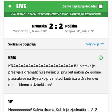
LIVE
Samo najvažniji događaji
KVALIFIKACIJE ZA SVJETSKO PRVENSTVO
19.00
, ZAGREB, DRAŽENOV DOM
2
:
2
Hrvatska
Poljska
Marinović 16', Jelovčić 30'
Stiepko 34', Kubik 39'
Najnoviji
Sortiranje događaja
KRAJ
KRAAAAAAAAAAAAAAAAAAAAAAAAJ! Hrvatska je
preživjela dramatičnu završnicu i prvi put nakon 24 godine
plasirala se na Svjetsko prvenstvo! Ludnica u Draženovu
domu, idemo u Uzbekistan!
19'
Neeeeeeeeee! Kakva drama, Kubik je izjednačio na 2-2.