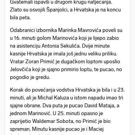
Gvatemali ispavši u drugom krugu natjecanja.
Zlato su osvojili Španjolci, a Hrvatska je na koncu
bila peta.
Odabranici izbornika Marinka Mavrovića poveli su
u 16. minuti golom Marinovića koji je lijepo zabio
na asistenciju Antonia Sekulića. Dvije minute
kasnije Hrvatska je imala još jednu veliku priliku.
Vratar Zoran Primić je dugačkom loptom uposlio
Jelovčića koji je sjajno primirio loptu, te pucao, no
pogodio je gredu.
Korak do povećanja vodstva Hrvatska je bila i u 23.
minuti, ali je Michal Kaluza u istom napadu imao tri
sjajne obrane. Dva puta je pucao David Mataja, a
jednom Marinović. U 25. minuti opasno je
zaprijetio Waldemar Sobota, no Primić je bio
spreman. Minutu kasnije pucao je i Maciej