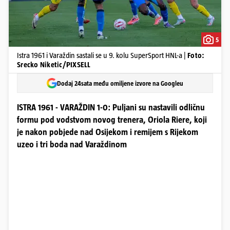
5
Istra 1961 i Varaždin sastali se u 9. kolu SuperSport HNL-a |
Foto:
Srecko Niketic/PIXSELL
Dodaj 24sata među omiljene izvore na Googleu
ISTRA 1961 - VARAŽDIN 1-0: Puljani su nastavili odličnu
formu pod vodstvom novog trenera, Oriola Riere, koji
je nakon pobjede nad Osijekom i remijem s Rijekom
uzeo i tri boda nad Varaždinom