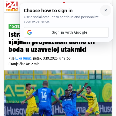
PRIJAVA
Sport
Komentari
13
POČETAK 9. KOLA
Istra 1961 - Varaždin 1-0: Lončar
sjajnim projektilom donio tri
boda u uzavreloj utakmici
Piše
Luka Tunjić
,
petak, 3.10.2025. u 19:55
Čitanje članka: 2 min