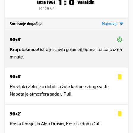
Najnoviji
Sortiranje događaja
90+8'
Kraj utakmice!
Istra je slavila golom Stjepana Lončara iz 64.
minute.
90+6'
Prevljak i Zelenika dobili su žute kartone zbog svađe.
Napeta je atmosfera sada u Puli.
90+2'
Rastu tenzije na Aldo Drosini, Koski je dobio žuti.
90'