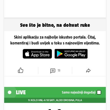
Sve što je bitno, na dohvat ruke
Skini aplikaciju za najbolje iskustvo portala. Čitaj,
komentiraj i budi uvijek u toku s najnovijim vijestima.
13
LIVE
Samo najvažniji događaji
9. KOLO HNL-A
18 SATI
, ALDO DROSINA, PULA
1
:
0
Istra 1961
Varaždin
Lončar 64'