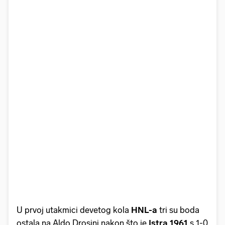
U prvoj utakmici devetog kola
HNL-a
tri su boda
ostala na Aldo Drosini nakon što je
Istra 1961
s 1-0