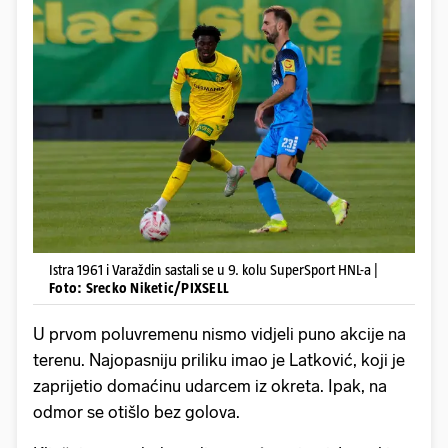
Istra 1961 i Varaždin sastali se u 9. kolu SuperSport HNL-a |
Foto: Srecko Niketic/PIXSELL
U prvom poluvremenu nismo vidjeli puno akcije na
terenu. Najopasniju priliku imao je Latković, koji je
zaprijetio domaćinu udarcem iz okreta. Ipak, na
odmor se otišlo bez golova.
Ključni trenutak dogodio se u 64. minuti. Lawal je
započeo tu akciju i odigrao za Kadušića, koji je