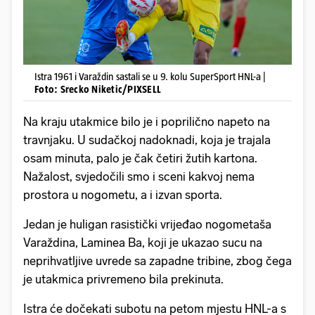
Istra 1961 i Varaždin sastali se u 9. kolu SuperSport HNL-a |
Foto: Srecko Niketic/PIXSELL
Na kraju utakmice bilo je i poprilično napeto na
travnjaku. U sudačkoj nadoknadi, koja je trajala
osam minuta, palo je čak četiri žutih kartona.
Nažalost, svjedočili smo i sceni kakvoj nema
prostora u nogometu, a i izvan sporta.
Jedan je huligan rasistički vrijeđao nogometaša
Varaždina, Laminea Ba, koji je ukazao sucu na
neprihvatljive uvrede sa zapadne tribine, zbog čega
je utakmica privremeno bila prekinuta.
Istra će dočekati subotu na petom mjestu HNL-a s
12 bodova, koliko imaju i trećeplasirani Varaždin te