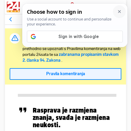
PRIJAVA
Komentari
Relevantni
Važna obavijest:
Svaki korisnik koji želi komentirati članke obvezan je
prethodno se upoznati s Pravilima komentiranja na web
portalu 24sata te sa
zabranama propisanim stavkom
2. članka 94. Zakona
.
Pravila komentiranja
Rasprava je razmjena
znanja, svađa je razmjena
neukosti.