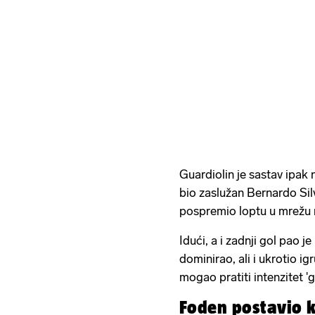
Guardiolin je sastav ipak 
bio zaslužan Bernardo Silv
pospremio loptu u mrežu
Idući, a i zadnji gol pao 
dominirao, ali i ukrotio ig
mogao pratiti intenzitet '
Foden postavio k