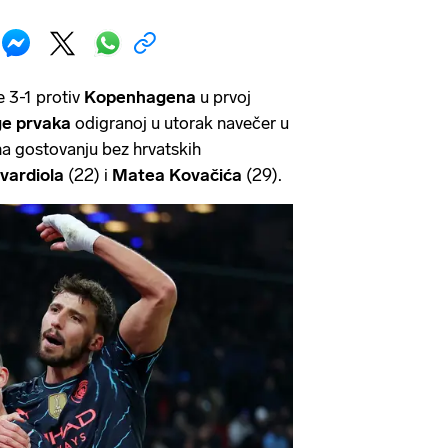
je 3-1 protiv
Kopenhagena
u prvoj
ge prvaka
odigranoj u utorak navečer u
 na gostovanju bez hrvatskih
vardiola
(22) i
Matea Kovačića
(29).