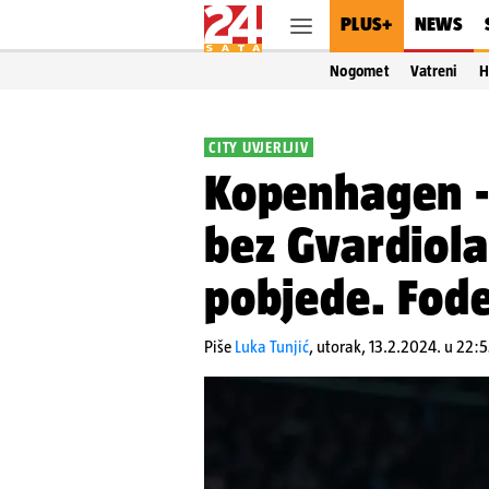
PLUS+
NEWS
Nogomet
Vatreni
H
CITY UVJERLJIV
Kopenhagen - 
bez Gvardiola
pobjede. Fode
Piše
Luka Tunjić
,
utorak, 13.2.2024. u 22: