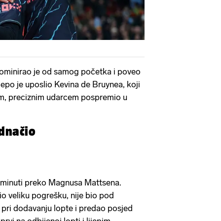
dominirao je od samog početka i poveo
ijepo je uposlio Kevina de Bruynea, koji
nim, preciznim udarcem pospremio u
dnačio
. minuti preko Magnusa Mattsena.
o veliku pogrešku, nije bio pod
je pri dodavanju lopte i predao posjed
prvi na odbijenoj lopti i lijepim