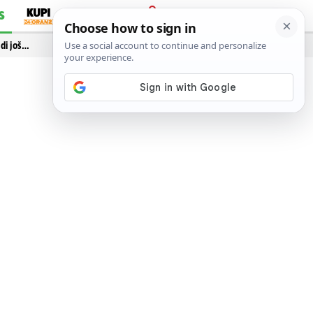
S
PRIJAVA
idi još…