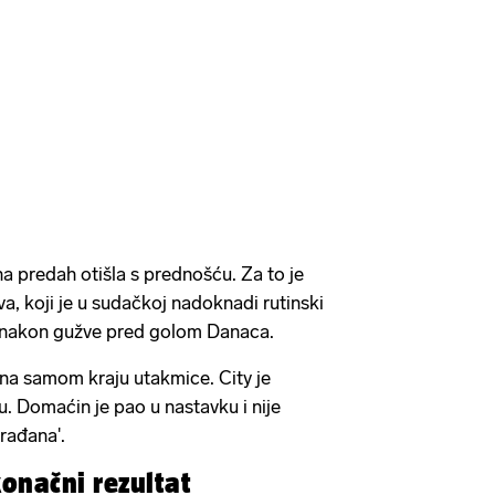
na predah otišla s prednošću. Za to je
a, koji je u sudačkoj nadoknadi rutinski
 nakon gužve pred golom Danaca.
je na samom kraju utakmice. City je
ru. Domaćin je pao u nastavku i nije
građana'.
onačni rezultat