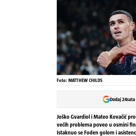
Foto: MATTHEW CHILDS
Dodaj 24sata
Joško Gvardiol i Mateo Kovačić prop
većih problema poveo u osmini fin
Istaknuo se Foden golom i asisten