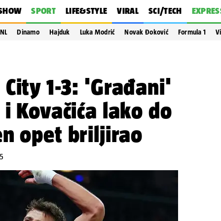
SHOW
SPORT
LIFE&STYLE
VIRAL
SCI/TECH
EXPRES
NL
Dinamo
Hajduk
Luka Modrić
Novak Đoković
Formula 1
V
City 1-3: 'Građani'
 i Kovačića lako do
n opet briljirao
55