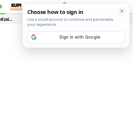
S
PRIJAVA
idi još…