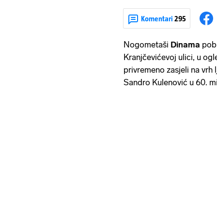
Komentari
295
Nogometaši
Dinama
pobi
Kranjčevićevoj ulici, u og
privremeno zasjeli na vrh
Sandro Kulenović u 60. mi