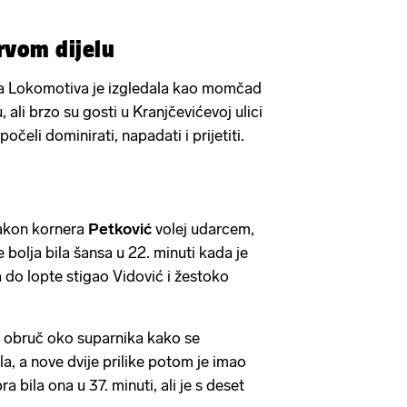
rvom dijelu
a Lokomotiva je izgledala kao momčad
 ali brzo su gosti u Kranjčevićevoj ulici
počeli dominirati, napadati i prijetiti.
nakon kornera
Petković
volej udarcem,
je bolja bila šansa u 22. minuti kada je
do lopte stigao Vidović i žestoko
o obruč oko suparnika kako se
la, a nove dvije prilike potom je imao
a bila ona u 37. minuti, ali je s deset