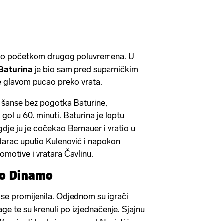
nuo početkom drugog poluvremena. U
Baturina
je bio sam pred suparničkim
e glavom pucao preko vrata.
e šanse bez pogotka Baturine,
 gol u 60. minuti. Baturina je loptu
dje ju je dočekao Bernauer i vratio u
udarac uputio Kulenović i napokon
motive i vratara Čavlinu.
ao Dinamo
e promijenila. Odjednom su igrači
ge te su krenuli po izjednačenje. Sjajnu