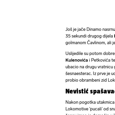
Još je jače Dinamo nasr
35 sekundi drugog dijela
golmanom Čavlinom, ali j
Uslijedile su potom dobr
Kulenovića
i Petkovića te
ubacio na drugu vratnicu g
šesnaesterac. Iz prve je 
probio obrambeni zid Loko
Nevistić spašav
Nakon pogotka utakmica s
Lokomotive 'pucali' od sna