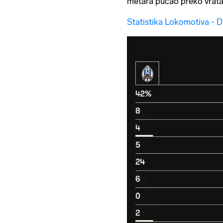
metara pucao preko vrata
Statistika Lokomotiva - 