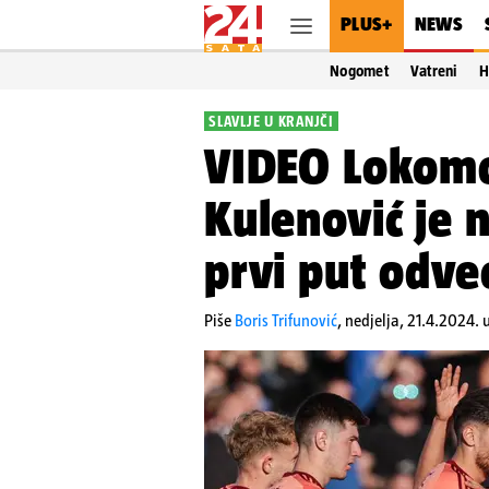
PLUS+
NEWS
Nogomet
Vatreni
H
SLAVLJE U KRANJČI
VIDEO Lokomo
Kulenović je 
prvi put odveo
Piše
Boris Trifunović
,
nedjelja, 21.4.2024. 