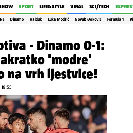
SHOW
SPORT
LIFE&STYLE
VIRAL
SCI/TECH
EXPRES
NL
Dinamo
Hajduk
Luka Modrić
Novak Đoković
Formula 1
V
tiva - Dinamo 0-1:
nakratko 'modre'
 na vrh ljestvice!
u 18:55