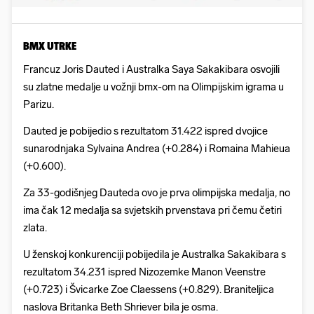
BMX UTRKE
Francuz Joris Dauted i Australka Saya Sakakibara osvojili
su zlatne medalje u vožnji bmx-om na Olimpijskim igrama u
Parizu.
Dauted je pobijedio s rezultatom 31.422 ispred dvojice
sunarodnjaka Sylvaina Andrea (+0.284) i Romaina Mahieua
(+0.600).
Za 33-godišnjeg Dauteda ovo je prva olimpijska medalja, no
ima čak 12 medalja sa svjetskih prvenstava pri čemu četiri
zlata.
U ženskoj konkurenciji pobijedila je Australka Sakakibara s
rezultatom 34.231 ispred Nizozemke Manon Veenstre
(+0.723) i Švicarke Zoe Claessens (+0.829). Braniteljica
naslova Britanka Beth Shriever bila je osma.