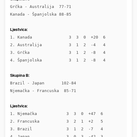
Grčka - Australija  77-71

Kanada - Španjolska 88-85

Ljestvica:
1. Kanada               3  3  0  +20  6

2. Australija           3  1  2  -4   4

3. Grčka                3  1  2  -8   4

4. Španjolska           3  1  2  -8   4

Skupina B:
Brazil - Japan       102-84 

Njemačka - Francuska  85-71

Ljestvica:
1. Njemačka            3  3  0  +47  6

2. Francuska           3  2  1  +2   5

3. Brazil              3  1  2  -7   4

4. Japan               3  0  3  -42  3