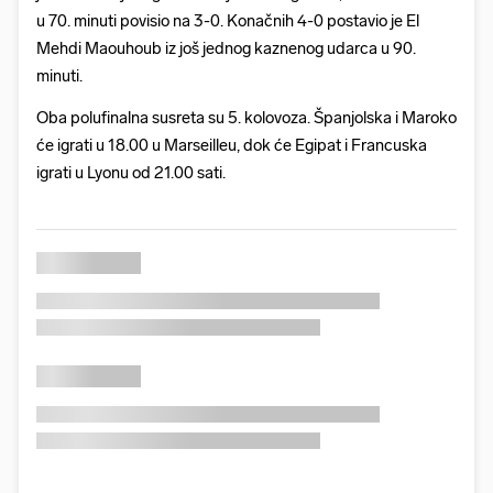
u 70. minuti povisio na 3-0. Konačnih 4-0 postavio je El
Mehdi Maouhoub iz još jednog kaznenog udarca u 90.
minuti.
Oba polufinalna susreta su 5. kolovoza. Španjolska i Maroko
će igrati u 18.00 u Marseilleu, dok će Egipat i Francuska
igrati u Lyonu od 21.00 sati.