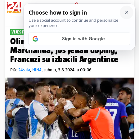
PRIJAVA
Sport
Komentari
109
VIJESTI IZ PARIZA
Olimpijske igre: Četvrto zlato
Marchanda, još jedan doping,
Francuzi su izbacili Argentince
Piše
24sata
,
HINA
,
subota, 3.8.2024. u 00:06