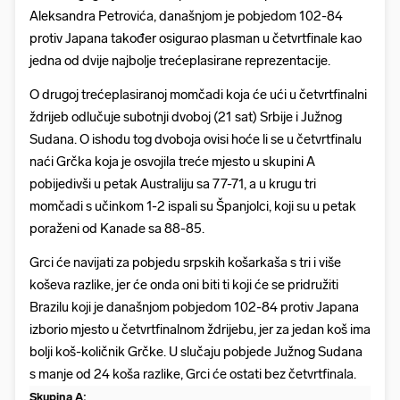
Aleksandra Petrovića, današnjom je pobjedom 102-84
protiv Japana također osigurao plasman u četvrtfinale kao
jedna od dvije najbolje trećeplasirane reprezentacije.
O drugoj trećeplasiranoj momčadi koja će ući u četvrtfinalni
ždrijeb odlučuje subotnji dvoboj (21 sat) Srbije i Južnog
Sudana. O ishodu tog dvoboja ovisi hoće li se u četvrtfinalu
naći Grčka koja je osvojila treće mjesto u skupini A
pobijedivši u petak Australiju sa 77-71, a u krugu tri
momčadi s učinkom 1-2 ispali su Španjolci, koji su u petak
poraženi od Kanade sa 88-85.
Grci će navijati za pobjedu srpskih košarkaša s tri i više
koševa razlike, jer će onda oni biti ti koji će se pridružiti
Brazilu koji je današnjom pobjedom 102-84 protiv Japana
izborio mjesto u četvrtfinalnom ždrijebu, jer za jedan koš ima
bolji koš-količnik Grčke. U slučaju pobjede Južnog Sudana
s manje od 24 koša razlike, Grci će ostati bez četvrtfinala.
Skupina A: