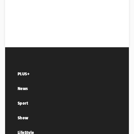
PLUS+
News
Sport
Show
LifeStyle