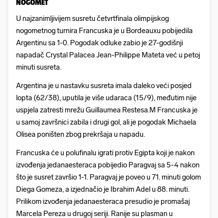
NOGOMET
U najzanimljivijem susretu četvrtfinala olimpijskog
nogometnog turnira Francuska je u Bordeauxu pobijedila
Argentinu sa 1-0. Pogodak odluke zabio je 27-godišnji
napadač Crystal Palacea Jean-Philippe Mateta već u petoj
minuti susreta.
Argentina je u nastavku susreta imala daleko veći posjed
lopta (62/38), uputila je više udaraca (15/9), međutim nije
uspjela zatresti mrežu Guillaumea Restesa.M Francuska je
u samoj završnici zabila i drugi gol, ali je pogodak Michaela
Olisea poništen zbog prekršaja u napadu.
Francuska će u polufinalu igrati protiv Egipta koji je nakon
izvođenja jedanaesteraca pobijedio Paragvaj sa 5-4 nakon
što je susret završio 1-1. Paragvaj je poveo u 71. minuti golom
Diega Gomeza, a izjednačio je Ibrahim Adel u 88. minuti.
Prilikom izvođenja jedanaesteraca presudio je promašaj
Marcela Pereza u drugoj seriji. Ranije su plasman u