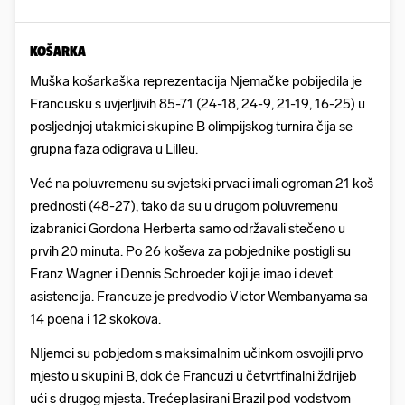
KOŠARKA
Muška košarkaška reprezentacija Njemačke pobijedila je
Francusku s uvjerljivih 85-71 (24-18, 24-9, 21-19, 16-25) u
posljednjoj utakmici skupine B olimpijskog turnira čija se
grupna faza odigrava u Lilleu.
Već na poluvremenu su svjetski prvaci imali ogroman 21 koš
prednosti (48-27), tako da su u drugom poluvremenu
izabranici Gordona Herberta samo održavali stečeno u
prvih 20 minuta. Po 26 koševa za pobjednike postigli su
Franz Wagner i Dennis Schroeder koji je imao i devet
asistencija. Francuze je predvodio Victor Wembanyama sa
14 poena i 12 skokova.
NIjemci su pobjedom s maksimalnim učinkom osvojili prvo
mjesto u skupini B, dok će Francuzi u četvrtfinalni ždrijeb
ući s drugog mjesta. Trećeplasirani Brazil pod vodstvom