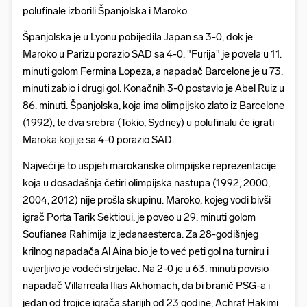
polufinale izborili Španjolska i Maroko.
Španjolska je u Lyonu pobijedila Japan sa 3-0, dok je
Maroko u Parizu porazio SAD sa 4-0. "Furija" je povela u 11.
minuti golom Fermina Lopeza, a napadač Barcelone je u 73.
minuti zabio i drugi gol. Konačnih 3-0 postavio je Abel Ruiz u
86. minuti. Španjolska, koja ima olimpijsko zlato iz Barcelone
(1992), te dva srebra (Tokio, Sydney) u polufinalu će igrati
Maroka koji je sa 4-0 porazio SAD.
Najveći je to uspjeh marokanske olimpijske reprezentacije
koja u dosadašnja četiri olimpijska nastupa (1992, 2000,
2004, 2012) nije prošla skupinu. Maroko, kojeg vodi bivši
igrač Porta Tarik Sektioui, je poveo u 29. minuti golom
Soufianea Rahimija iz jedanaesterca. Za 28-godišnjeg
krilnog napadača Al Aina bio je to već peti gol na turniru i
uvjerljivo je vodeći strijelac. Na 2-0 je u 63. minuti povisio
napadač Villarreala Ilias Akhomach, da bi branič PSG-a i
jedan od trojice igrača starijih od 23 godine, Achraf Hakimi