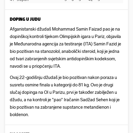
DOPING U JUDU
Afganistanski džudaš Mohammad Samin Faizad pao je na
dopinškoj kontroli tijekom Olimpijskih igara u Pariz, objavila
je Međunarodna agencija za testiranje (ITA) Samin Fazid je
bio pozitivan na stanozolol, anabolički steroid, koji je jedna
od tvari zabranjenih svjetskim antidopinškim kodeksom,
navodi se u priopćenju ITA.
Ovaj 22-godišnju džudaš je bio pozitivan nakon poraza u
susretu osmine finala u kategoriji do 81 kg. Ovo je drugi
slučaj dopinga na OI u Parizu, prvi je također zabilježen u
džudu, a na kontroli je "pao" Iračanin Sadžad Sehen koji je
bio pozitivan na zabranjene supstance metandienon i
boldenon.