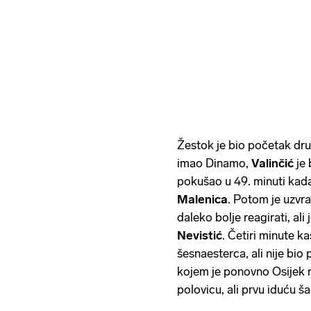
Žestok je bio početak dru
imao Dinamo,
Valinčić
je 
pokušao u 49. minuti kada
Malenica
. Potom je uzvra
daleko bolje reagirati, ali
Nevistić
. Četiri minute k
šesnaesterca, ali nije bio 
kojem je ponovno Osijek n
polovicu, ali prvu iduću š