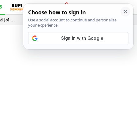
S
PRIJAVA
idi još…