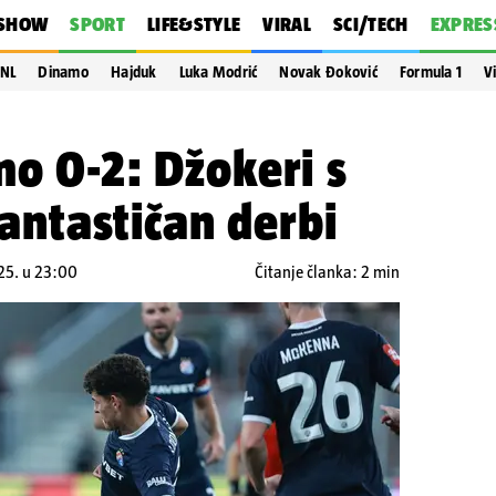
SHOW
SPORT
LIFE&STYLE
VIRAL
SCI/TECH
EXPRES
NL
Dinamo
Hajduk
Luka Modrić
Novak Đoković
Formula 1
V
mo 0-2: Džokeri s
 fantastičan derbi
25. u 23:00
Čitanje članka: 2 min