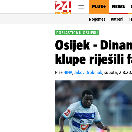
PLUS+
NEWS
Nogomet
Vatreni
H
POSLASTICA U OSIJEKU
Osijek - Dina
klupe riješili
Piše
HINA
,
Jakov Drobnjak
,
subota, 2.8.20