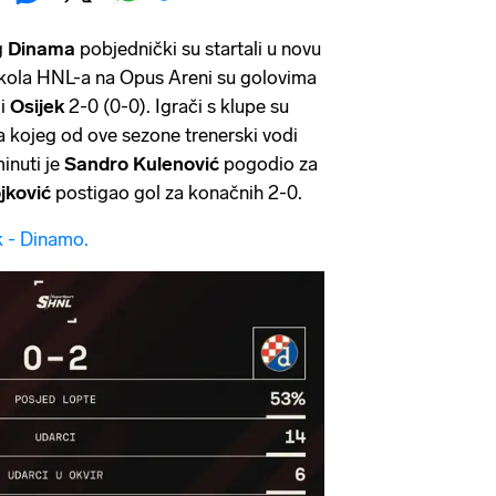
g
Dinama
pobjednički su startali u novu
 kola HNL-a na Opus Areni su golovima
ći
Osijek
2-0 (0-0). Igrači s klupe su
va kojeg od ove sezone trenerski vodi
minuti je
Sandro Kulenović
pogodio za
jković
postigao gol za konačnih 2-0.
k - Dinamo.