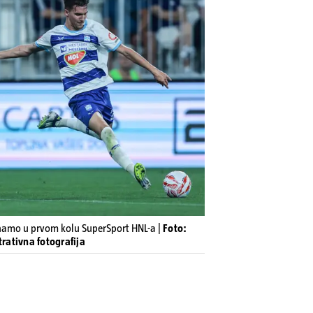
inamo u prvom kolu SuperSport HNL-a |
Foto:
trativna fotografija