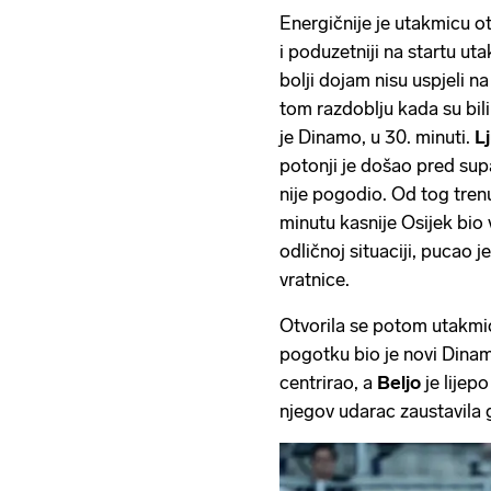
Energičnije je utakmicu otvo
i poduzetniji na startu ut
bolji dojam nisu uspjeli na
tom razdoblju kada su bili
je Dinamo, u 30. minuti.
L
potonji je došao pred supar
nije pogodio. Od tog tre
minutu kasnije Osijek bio 
odličnoj situaciji, pucao 
vratnice.
Otvorila se potom utakmica t
pogotku bio je novi Dinam
centrirao, a
Beljo
je lijep
njegov udarac zaustavila 