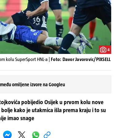
4
om kolu SuperSport HNL-a |
Foto: Davor Javorovic/PIXSELL
 među omiljene izvore na Googleu
tojkovića pobijedio Osijek u prvom kolu nove
 bolje kako je utakmica išla prema kraju i to su
i nije imao snage