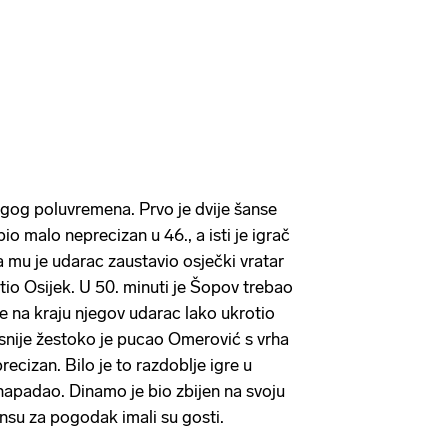
gog poluvremena. Prvo je dvije šanse
bio malo neprecizan u 46., a isti je igrač
 mu je udarac zaustavio osječki vratar
tio Osijek. U 50. minuti je Šopov trebao
 je na kraju njegov udarac lako ukrotio
asnije žestoko je pucao Omerović s vrha
precizan. Bilo je to razdoblje igre u
apadao. Dinamo je bio zbijen na svoju
ansu za pogodak imali su gosti.