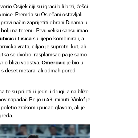
rio Osijek čiji su igrači bili brži, žešći
akmice. Premda su Osječani ostavljali
 pravi način zaprijetiti obrani Dinama u
 bolji na terenu. Prvu veliku šansu imao
jubičić
i
Lisica
su lijepo kombinirali, a
nička vrata, ciljao je suprotni kut, ali
nutka se dvoboj rasplamsao pa je samo
vrlo blizu vodstva.
Omerović
je bio u
je s deset metara, ali odmah pored
e su prijetili i jedni i drugi, a najbliže
ov napadač Beljo u 43. minuti. Vinlof je
o poletio zrakom i pucao glavom, ali je
greda.