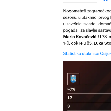
Nogometaši zagrebačko
sezonu, u utakmici prvog
u završnici svladali doma
pogađali za slavlje sasta
Mario Kovačević
. U 78. 
1-0, dok je u 85.
Luka Sto
Statistika utakmice Osije