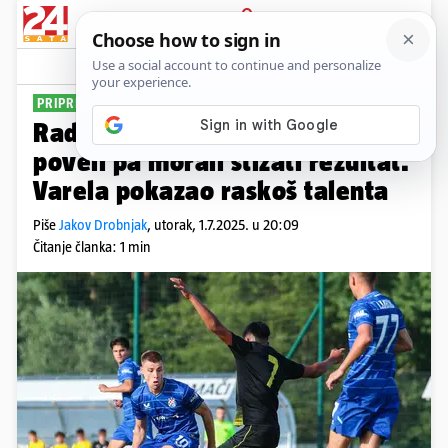
PRIJAVA
Sport
Komentari
149
PRIPREME U SLOVENIJI
Radomlje - Dinamo 2-2: 'Modri'
poveli pa morali stizati rezultat.
Varela pokazao raskoš talenta
Piše
Jakov Drobnjak
,
utorak, 1.7.2025. u 20:09
Čitanje članka: 1 min