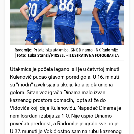
Radomlje: Prijateljska utakmica, GNK Dinamo - NK Radomlje
|
Foto: Luka Stanzl/PIXSELL - ILUSTRATIVNA FOTOGRAFIJA
Utakmica je počela lagano, ali je u četvrtoj minuti
Kulenović pucao glavom pored gola. U 16. minuti
su "modri" izveli sjajnu akciju koja je okrunjena
golom. Sitan vez igrača Dinama malo izvan
kaznenog prostora domaćih, lopta stiže do
Vidovića koji daje Kulenoviću. Napadač Dinama je
nemilosrdan i zabija za 1-0. Nije uspio Dinamo
povećati prednost, a Radomlje je igralo sve bolje.
U 37. munuti je Vokić ostao sam na rubu kaznenog