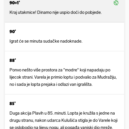
90+1'
Kraj utakmice! Dinamo nije uspio doći do pobjede.
90'
Igrat će se minuta sudačke nadoknade.
88'
Ponvo nešto više prostora za "modre" koji napadaju po
lijecok strani. Varela je primio loptu i podvalio za Mudražiju,
no i sada je lopta prejaka i odlazi van igrališta.
85'
Duga akcija Plavih u 85. minuti. Lopta je kružila s jedne na
drugu stranu, nakon udarca Kulušića stigla je do Varele koji
se oslobodio na lijevu nogu, ali pogađa vanjski dio mreže.