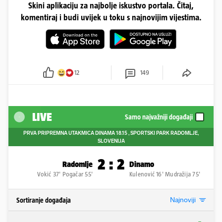
Skini aplikaciju za najbolje iskustvo portala. Čitaj,
komentiraj i budi uvijek u toku s najnovijim vijestima.
12
149
LIVE
Samo najvažniji događaji
PRVA PRIPREMNA UTAKMICA DINAMA
18.15
, SPORTSKI PARK RADOMLJE,
SLOVENIJA
2
:
2
Radomlje
Dinamo
Vokić 37' Pogačar 55'
Kulenović 16' Mudražija 75'
Najnoviji
Sortiranje događaja