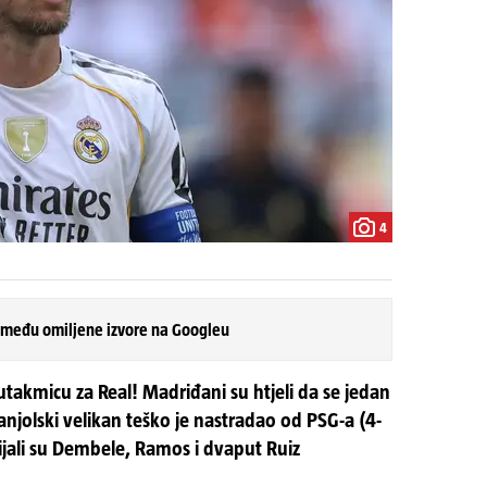
4
 među omiljene izvore na Googleu
utakmicu za Real! Madriđani su htjeli da se jedan
panjolski velikan teško je nastradao od PSG-a (4-
ijali su Dembele, Ramos i dvaput Ruiz