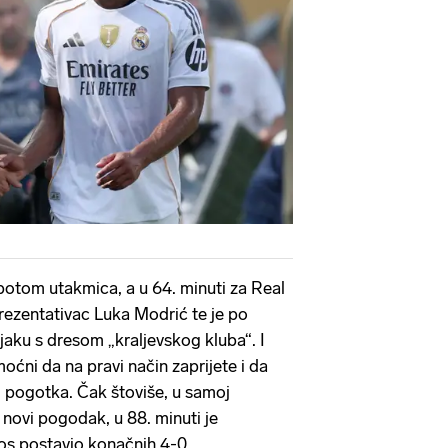
 potom utakmica, a u 64. minuti za Real
prezentativac Luka Modrić te je po
njaku s dresom „kraljevskog kluba“. I
moćni da na pravi način zaprijete i da
pogotka. Čak štoviše, u samoj
 novi pogodak, u 88. minuti je
s postavio konačnih 4-0.