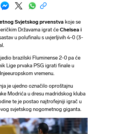
etnog Svjetskog prvenstva
koje se
eričkim Državama igrat će
Chelsea i
astav u polufinalu s uvjerljivih 4-0 (3-
l.
ijedio brazilski Fluminense 2-0 pa će
ik Lige prvaka PSG igrati finale u
rednjeeuropskom vremenu.
nja je ujedno označilo oproštajnu
uke Modrića u dresu madridskog kluba
dine te je postao najtrofejniji igrač u
i ovog svjetskog nogometnog giganta.