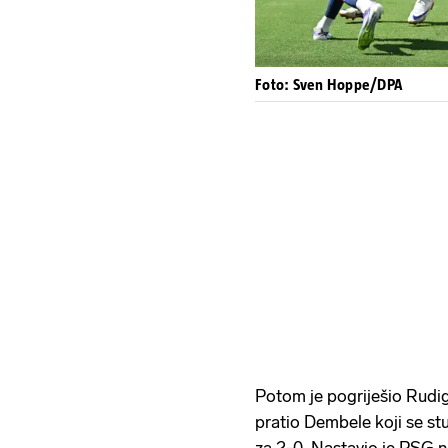
Foto: Sven Hoppe/DPA
Potom je pogriješio Rudig
pratio Dembele koji se st
za 2-0. Nastavio je PSG 