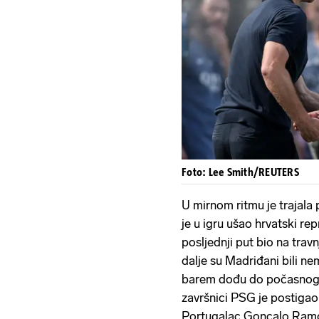
Foto: Lee Smith/REUTERS
U mirnom ritmu je trajala
je u igru ušao hrvatski re
posljednji put bio na trav
dalje su Madriđani bili ne
barem dođu do počasnog 
završnici PSG je postigao
Portugalac Goncalo Ramo