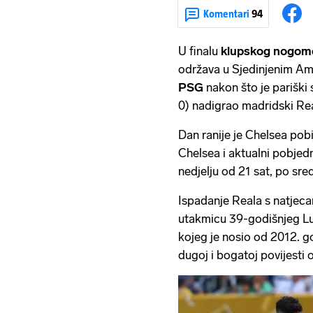
Komentari
94
U finalu
klupskog nogom
održava u Sjedinjenim Am
PSG
nakon što je pariški s
0) nadigrao madridski Rea
Dan ranije je Chelsea pob
Chelsea i aktualni pobjedn
nedjelju od 21 sat, po s
Ispadanje Reala s natjeca
utakmicu 39-godišnjeg L
kojeg je nosio od 2012. go
dugoj i bogatoj povijest