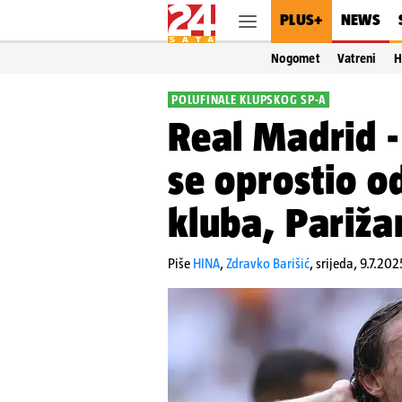
PLUS+
NEWS
Nogomet
Vatreni
H
POLUFINALE KLUPSKOG SP-A
Real Madrid -
se oprostio o
kluba, Parižan
Piše
HINA
,
Zdravko Barišić
,
srijeda, 9.7.20