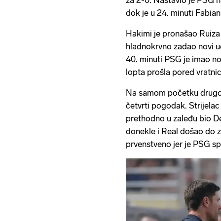
dok je u 24. minuti Fabian
Hakimi je pronašao Ruiza n
hladnokrvno zadao novi ud
40. minuti PSG je imao nov
lopta prošla pored vratnic
Na samom početku drugog d
četvrti pogodak. Strijelac 
prethodno u zaleđu bio 
donekle i Real došao do zr
prvenstveno jer je PSG sp