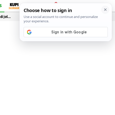
S
PRIJAVA
idi još…