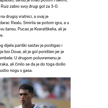
 Ruiz zabio svoj drugi gol za 3-0.
a drugoj vratnici, a ovaj je
arac Realu. Smirila se potom igra, a u
u šansu. Pucao je Kvaratškelia, ali je
e.
ijela pariški sastav je postigao i
je bio Doue, ali je gol poništen jer je
Dembele. U drugom poluvremenu je
aka, ali činilo se da je do toga došlo
ustio nogu s gasa.