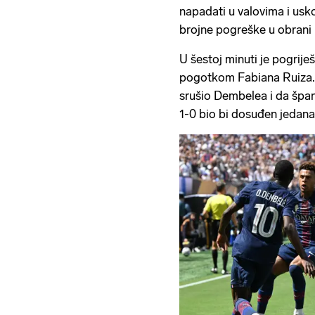
napadati u valovima i usko
brojne pogreške u obrani 
U šestoj minuti je pogrije
pogotkom Fabiana Ruiza. 
srušio Dembelea i da špan
1-0 bio bi dosuđen jedana