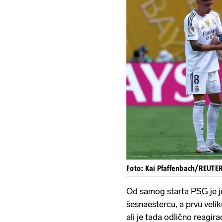
Foto: Kai Pfaffenbach/REUTERS
Od samog starta PSG je 
šesnaestercu, a prvu veli
ali je tada odlično reagira