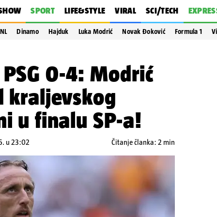
SHOW
SPORT
LIFE&STYLE
VIRAL
SCI/TECH
EXPRES
NL
Dinamo
Hajduk
Luka Modrić
Novak Đoković
Formula 1
V
 PSG 0-4: Modrić
d kraljevskog
i u finalu SP-a!
25. u 23:02
Čitanje članka: 2 min