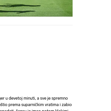
er u devetoj minuti, a sve je spremno
uštio prema suparničkim vratima i zabio
napadati, šansu je imao potom Hakimi,