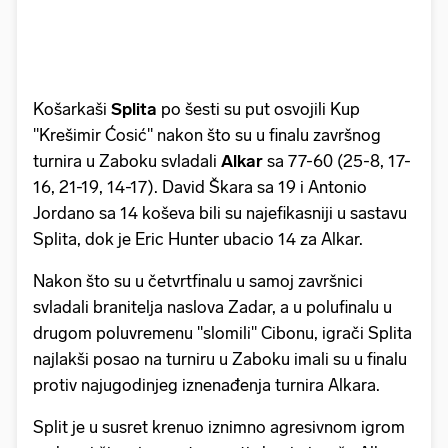
Košarkaši
Splita
po šesti su put osvojili Kup
"Krešimir Ćosić" nakon što su u finalu završnog
turnira u Zaboku svladali
Alkar
sa 77-60 (25-8, 17-
16, 21-19, 14-17). David Škara sa 19 i Antonio
Jordano sa 14 koševa bili su najefikasniji u sastavu
Splita, dok je Eric Hunter ubacio 14 za Alkar.
Nakon što su u četvrtfinalu u samoj završnici
svladali branitelja naslova Zadar, a u polufinalu u
drugom poluvremenu "slomili" Cibonu, igrači Splita
najlakši posao na turniru u Zaboku imali su u finalu
protiv najugodinjeg iznenađenja turnira Alkara.
Split je u susret krenuo iznimno agresivnom igrom