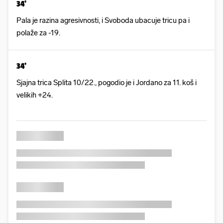
34'
Pala je razina agresivnosti, i Svoboda ubacuje tricu pa i
polaže za -19.
34'
Sjajna trica Splita 10/22., pogodio je i Jordano za 11. koš i
velikih +24.