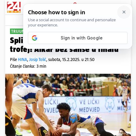
PRIJAVA
Sport
Komentari
19
TRIJUMF ŽUTIH U ZABOKU
Split nakon 21 godine suše uzeo
trofej! Alkar bez šanse u finalu
Piše
HINA
,
Josip Tolić
,
subota, 15.2.2025. u 21:50
Čitanje članka: 3 min