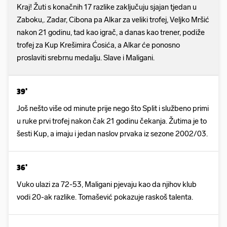
Kraj! Žuti s konačnih 17 razlike zaključuju sjajan tjedan u
Zaboku,. Zadar, Cibona pa Alkar za veliki trofej, Veljko Mršić
nakon 21 godinu, tad kao igrač, a danas kao trener, podiže
trofej za Kup Krešimira Ćosića, a Alkar će ponosno
proslaviti srebrnu medalju. Slave i Maligani.
39'
Još nešto više od minute prije nego što Split i službeno primi
u ruke prvi trofej nakon čak 21 godinu čekanja. Žutima je to
šesti Kup, a imaju i jedan naslov prvaka iz sezone 2002/03.
36'
Vuko ulazi za 72-53, Maligani pjevaju kao da njihov klub
vodi 20-ak razlike. Tomašević pokazuje raskoš talenta.