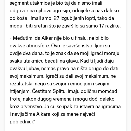
segment utakmice je bio taj da nismo imali
odgovor na njihovu agresiju, odnijeli su nas daleko
od koša i imali smo 27 izgubljenih lopti, tako da
mogu i biti sretan što je završilo sa samo 17 razlike.
- Međutim, da Alkar nije bio u finalu, ne bi bilo
ovakve atmosfere. Ovo je savršenstvo, ljudi su
ovdje dva dana, to je znak da se moji igrači moraju
svaku utakmicu bacati na glavu. Kad ti ljudi daju
ovakvu ljubav, nemaš pravo na ništa drugo do dati
svoj maksimum. Igrači su dali svoj maksimum, ne
rezultatski, nego sa svojom emocijom i svojim
htijenjem. Čestitam Splitu, imaju odličnu momčad i
trofej nakon dugog vremena i mogu doći daleko
kroz prvenstvo. Ja ću se ipak zaustaviti na igračima
i navijačima Alkara koji za mene najveći
pobjednici.“