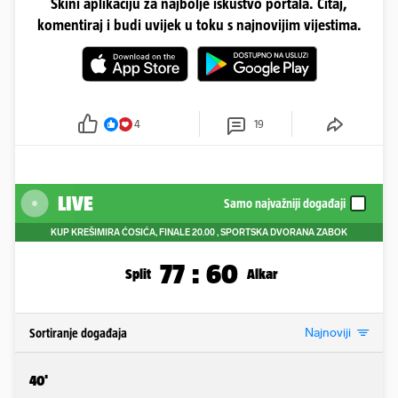
Skini aplikaciju za najbolje iskustvo portala. Čitaj,
komentiraj i budi uvijek u toku s najnovijim vijestima.
4
19
LIVE
Samo najvažniji događaji
KUP KREŠIMIRA ĆOSIĆA, FINALE
20.00
, SPORTSKA DVORANA ZABOK
77
:
60
Split
Alkar
Najnoviji
Sortiranje događaja
40'