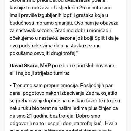
Stvorili smo prednost od dvadesetak poena i
kasnije to održavali. U sljedećih 25 minuta smo
imali previše izgubljenih lopti i grešaka koje u
budućnosti moramo smanjiti. Ovo nam je obaveza
za nastavak sezone. Gradimo dobru momčad i
očekujemo u nastavku sezone još bolji Split i da je
ovo podstrek svima da u nastavku sezone
pokušamo osvojiti drugi trofej.“
David Škara
, MVP po izboru sportskih novinara,
ali i najbolji strijelac turnira:
- Trenutno sam prepun emocija. Posljednjih par
dana, pogotovo nakon izbacivanja Zadra, osjetilo
se prebacivanje loptice na nas kao favorite i to je u
neku ruku bio teret na našim leđima plus činjenica
da smo 21 godinu bez trofeja. Dobro smo
odgovorili na to i uspjeli donijeti trofej kući. Hvala