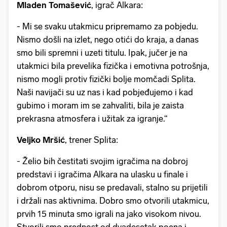
Mladen Tomašević
, igrač Alkara:
- Mi se svaku utakmicu pripremamo za pobjedu.
Nismo došli na izlet, nego otići do kraja, a danas
smo bili spremni i uzeti titulu. Ipak, jučer je na
utakmici bila prevelika fizička i emotivna potrošnja,
nismo mogli protiv fizički bolje momčadi Splita.
Naši navijači su uz nas i kad pobjeđujemo i kad
gubimo i moram im se zahvaliti, bila je zaista
prekrasna atmosfera i užitak za igranje.“
Veljko Mršić
, trener Splita:
- Želio bih čestitati svojim igračima na dobroj
predstavi i igračima Alkara na ulasku u finale i
dobrom otporu, nisu se predavali, stalno su prijetili
i držali nas aktivnima. Dobro smo otvorili utakmicu,
prvih 15 minuta smo igrali na jako visokom nivou.