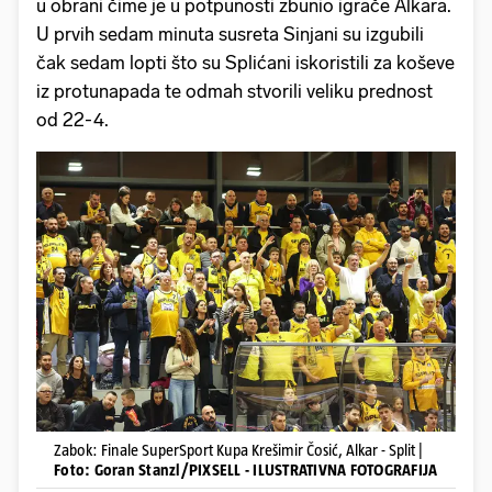
u obrani čime je u potpunosti zbunio igrače Alkara.
U prvih sedam minuta susreta Sinjani su izgubili
čak sedam lopti što su Splićani iskoristili za koševe
iz protunapada te odmah stvorili veliku prednost
od 22-4.
Zabok: Finale SuperSport Kupa Krešimir Čosić, Alkar - Split |
Foto: Goran Stanzl/PIXSELL - ILUSTRATIVNA FOTOGRAFIJA