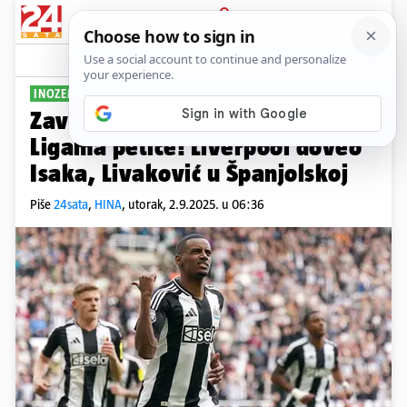
PRIJAVA
Sport
Komentari
187
INOZEMNI MERCATO
Završio je prijelazni rok u
Ligama petice! Liverpool doveo
Isaka, Livaković u Španjolskoj
Piše
24sata
,
HINA
,
utorak, 2.9.2025. u 06:36