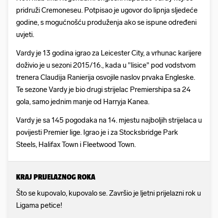
pridruži Cremoneseu. Potpisao je ugovor do lipnja sljedeće
godine, s mogućnošću produženja ako se ispune određeni
uvjeti.
Vardy je 13 godina igrao za Leicester City, a vrhunac karijere
doživio je u sezoni 2015/16., kada u "lisice" pod vodstvom
trenera Claudija Ranierija osvojile naslov prvaka Engleske.
Te sezone Vardy je bio drugi strijelac Premiershipa sa 24
gola, samo jednim manje od Harryja Kanea.
Vardy je sa 145 pogodaka na 14. mjestu najboljih strijelaca u
povijesti Premier lige. Igrao je i za Stocksbridge Park
Steels, Halifax Town i Fleetwood Town.
KRAJ PRIJELAZNOG ROKA
Što se kupovalo, kupovalo se. Završio je ljetni prijelazni rok u
Ligama petice!