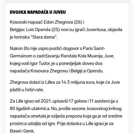
DVOJICA NAPADAČA U JUVEU
Kosovski napaač Edon Zhegrova (26) i
Belgijac Lois Openda (25) novi su igrači Juventusa, objavila
je torinska "Stara dama".
Nakon što nije uspio postići dogovor s Paris Saint-
Germainom o zadržavanju Randala Kola Muanija, Juve,
kojeg vodi Igor Tudor, je u ponedjeljak doveo dva
napadača Kosovara Zhegrovu i Belgijca Opendu.
Zhegrova dolazi iz Lillea za 14.3 milijuna eura, koje će Juve
platiti u četiri rate.
Za Lille igrao od 2021. upisavši 17 golova i 11 asistencija u
80 ligaških utakmica. No, prošle sezone, kosovskog krilnog
napadača ometala je ozljeda prepona koja ga je od sredine
prosinca udaljila od igre. Prije dolaska u Lille igrao je za
Basel i Genk.