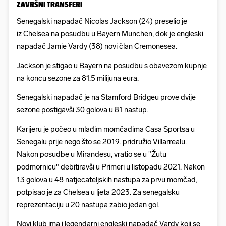
ZAVRŠNI TRANSFERI
Senegalski napadač Nicolas Jackson (24) preselio je
iz Chelsea na posudbu u Bayern Munchen, dok je engleski
napadač Jamie Vardy (38) novi član Cremonesea.
Jackson je stigao u Bayern na posudbu s obavezom kupnje
na koncu sezone za 81.5 milijuna eura.
Senegalski napadač je na Stamford Bridgeu prove dvije
sezone postigavši 30 golova u 81 nastup.
Karijeru je počeo u mlađim momčadima Casa Sportsa u
Senegalu prije nego što se 2019. pridružio Villarrealu.
Nakon posudbe u Mirandesu, vratio se u "Žutu
podmornicu" debitiravši u Primeri u listopadu 2021. Nakon
13 golova u 48 natjecateljskih nastupa za prvu momčad,
potpisao je za Chelsea u ljeta 2023. Za senegalsku
reprezentaciju u 20 nastupa zabio jedan gol.
Novi klub ima i legendarni engleski napadač Vardy koji se