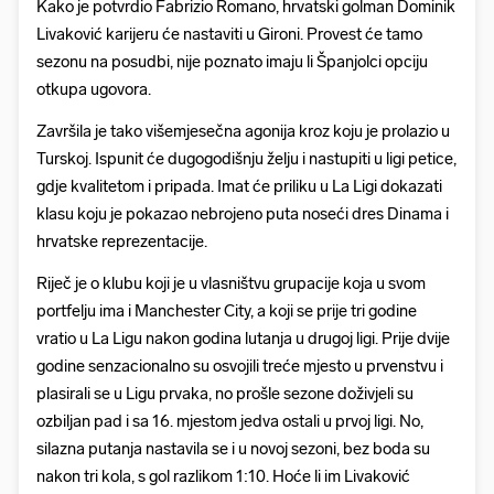
Kako je potvrdio Fabrizio Romano, hrvatski golman Dominik
Livaković karijeru će nastaviti u Gironi. Provest će tamo
sezonu na posudbi, nije poznato imaju li Španjolci opciju
otkupa ugovora.
Završila je tako višemjesečna agonija kroz koju je prolazio u
Turskoj. Ispunit će dugogodišnju želju i nastupiti u ligi petice,
gdje kvalitetom i pripada. Imat će priliku u La Ligi dokazati
klasu koju je pokazao nebrojeno puta noseći dres Dinama i
hrvatske reprezentacije.
Riječ je o klubu koji je u vlasništvu grupacije koja u svom
portfelju ima i Manchester City, a koji se prije tri godine
vratio u La Ligu nakon godina lutanja u drugoj ligi. Prije dvije
godine senzacionalno su osvojili treće mjesto u prvenstvu i
plasirali se u Ligu prvaka, no prošle sezone doživjeli su
ozbiljan pad i sa 16. mjestom jedva ostali u prvoj ligi. No,
silazna putanja nastavila se i u novoj sezoni, bez boda su
nakon tri kola, s gol razlikom 1:10. Hoće li im Livaković