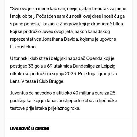
"Sve ovo je za mene kao san, nevjerojatan trenutak za mene
i moju obitelj. Počašćen sam ću nositi ovaj dres i nosit ću ga
s puno ponosa," kazao je Zhegrova koji je drugi igrač Lillea
koji se pridružio Juveu ovog ljeta, nakon kanadskog
reprezentativca Jonathana Davida, kojemu je ugovor s
Lilleo istekao.
U torinski klub stiže i belgijski napadač Openda koji je
postigao 33 gola u 69 utakmica Bundeslige za Leipzig
otkako se pridružio u srpnju 2023. Prije toga igrao je za
Lens, Vitesse i Club Brugge.
Juventus će navodno platiti oko 40 milijuna eura za 25-
godišnjaka, koji je danas poslijepodne obavio liječničke
testove prije isteka prijelaznog roka.
LIVAKOVIĆ U GIRONI