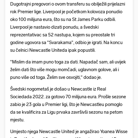
Dugotrajni pregovori o ovom transferu su obilježili prijelazni
rok Premier lige. Liverpool je početkom kolovoza ponudio
oko 100 milijuna eura, što su na St James Parku odbili.
Liverpool je nastavio dizati ponudu, a švedski
reprezentativac sa 52 nastupa, kojem su preostale tri
godine ugovora sa "Svarakama", odbio je igrati. Na koncu
su čelnici Newcastle Uniteda ipak popustili.
"Mislim da imam puno toga za dati. Napadač sam, ali uvijek
želim dati što više mogu momčadi, uglavnom golove, ali i
puno više od toga. Želim sve osvojiti," dodao je.
Švedski nogometaš je došao u Newcastle iz Real
Sociedada 2022. za gotovo 70 milijuna eura. Prošle sezone
zabio je 23 gola u Premier ligi, što je Newcastleu pomoglo
da se kvalificira za Ligu prvaka završivši sezonu na petom
mjestu.
Umjesto njega Newcastle United je angažirao Yoanea Wisse