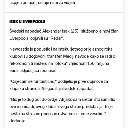
uspjeti pomoći, ostaje nam za vidjeti...
ISAK U LIVERPOOLU
Švedski napadač Alexander Isak (25) i službeno je novi član
Liverpoola, objavili su "Redsi".
Newcastle je popustio i na isteku ljetnog prijelaznog roka
klubovi su dogovorili transfer. Mediji navode kako se radi o
rekordnom transferu na "otoku" vrijednom 150 milijuna
eura, uključujući i bonuse.
"Osjećam se fantastično," podijelio je prve dojmove za
klupsku stranicu 25-godišnji švedski napadač.
"Bio je to dug put do ovdje. Ali jako sam sretan što sam dio
ove momčadi, ovog kluba i svega što on predstavlja. To je
nešto na što sam ponosan i stvarno se tome veselim,"
dodao je.