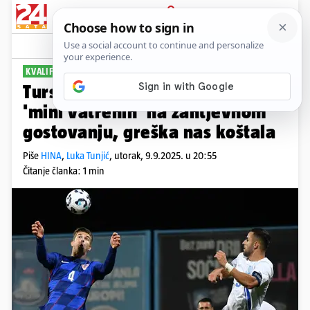
PRIJAVA
Sport
Komentari
28
KVALIFIKACIJE ZA EURO
Turska - Hrvatska 1-1: Prvi bod
'mini vatrenih' na zahtjevnom
gostovanju, greška nas koštala
Piše
HINA
,
Luka Tunjić
,
utorak, 9.9.2025. u 20:55
Čitanje članka: 1 min