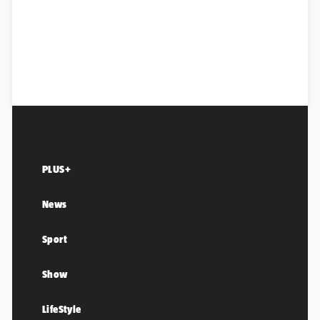
PLUS+
News
Sport
Show
LifeStyle