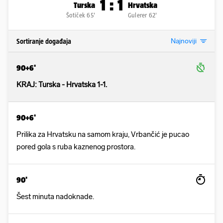
1
:
1
Turska
Hrvatska
Šotiček 65'
Gulerer 62'
Najnoviji
Sortiranje događaja
90+6'
KRAJ: Turska - Hrvatska 1-1.
90+6'
Prilika za Hrvatsku na samom kraju, Vrbančić je pucao
pored gola s ruba kaznenog prostora.
90'
Šest minuta nadoknade.