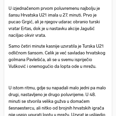
U izjednačenom prvom poluvremenu najbolju je
šansu Hrvatska U21 imala u 27. minuti. Prvo je
pucao Grgić, ali je njegov udarac obranio turski
vratar Ertas, dok je u nastavku akcije Jagušić
naciljao okvir vrata.
Samo četiri minute kasnije uzvratila je Turska U21
odličnom šansom. Celik je već savladao hrvatskog
golmana Pavlešića, ali se u svemu ispriječio
Vušković i onemogućio da lopta ode u mrežu.
U istom ritmu, gdje su napadali malo jedni pa malo
drugi, nastavljeno je drugo poluvrijeme. U 48.
minuti se stvorila velika gužva u domaćem
šesnaestercu, ali nitko od brojnih hrvatskih igrača
nije uspio ugurati loptu u mrežu. Uzvrat je uslijedio