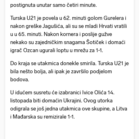
postignuta unutar samo četiri minute.
Turska U21 je povela u 62. minuti golom Gurelera i
nakon greške Jagušića, ali su se mladi Hrvati vratili
u u 65. minuti. Nakon kornera i poslije gužve
nekako su zajedničkim snagama Šotiček i domaći
igrač Ozcan ugurali loptu u mrežu za 1-1.
Do kraja se utakmica donekle smirila. Turska U21 je
bila nešto bolja, ali ipak je završilo podjelom
bodova.
U idućem susretu će izabranici Ivice Olića 14.
listopada biti domaćin Ukrajini. Ovog utorka
odigrala se još jedna utakmica ove skupine, a Litva
i Mađarska su remizirale 1-1.