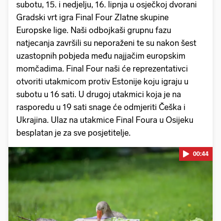
subotu, 15. i nedjelju, 16. lipnja u osječkoj dvorani
Gradski vrt igra Final Four Zlatne skupine
Europske lige. Naši odbojkaši grupnu fazu
natjecanja završili su neporaženi te su nakon šest
uzastopnih pobjeda među najjačim europskim
momčadima. Final Four naši će reprezentativci
otvoriti utakmicom protiv Estonije koju igraju u
subotu u 16 sati. U drugoj utakmici koja je na
rasporedu u 19 sati snage će odmjeriti Češka i
Ukrajina. Ulaz na utakmice Final Foura u Osijeku
besplatan je za sve posjetitelje.
00:44
Pokretanje videa...