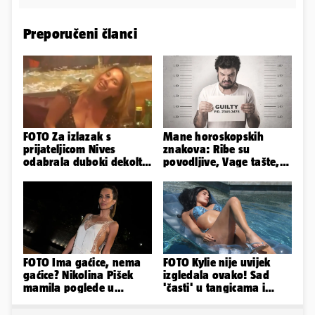
Preporučeni članci
FOTO Za izlazak s
Mane horoskopskih
prijateljicom Nives
znakova: Ribe su
odabrala duboki dekolte
povodljive, Vage tašte,
koji joj je istaknuo bujne
Jarci komplicirani, Lav
adute
sebičan...
FOTO Ima gaćice, nema
FOTO Kylie nije uvijek
gaćice? Nikolina Pišek
izgledala ovako! Sad
mamila poglede u
'časti' u tangicama i
poluprozirnom
bikiniju, ali išla je 'pod
kombinezonu
nož'...