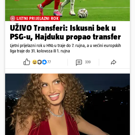
LJETNI PRIJELAZNI ROK
UŽIVO Transferi: Iskusni bek u
PSG-u, Hajduku propao transfer
Ljetni prijelazni rok u HNL-u traje do 7. rujna, a u većini europskih
liga traje do 31. kolovoza ili 1. rujna
77
339