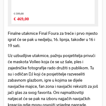
Finalne utakmice Final Foura za treće i prvo mjesto
igrat će se pak u nedjelju, 16. lipnja, također u 16 i
19 sati.
Uz uzbudljive utakmice, pažnju posjetitelja privući
će maskota Volleo koja će se uz šale, ples i
zajedničke fotografije rado družiti s publikom. Tu
su i odličan DJ koji će posjetitelje razveseliti
zabavnom glazbom, igre u kojima se dijele
navijačke majice, fan zona i navijački rekviziti za još
jači glas za svog favorita. Oni najmaštovitiji
natjecat će se pak na izboru najjačih navijačkih
kreacija gdje mogu osvojiti vrijedne nagrade.