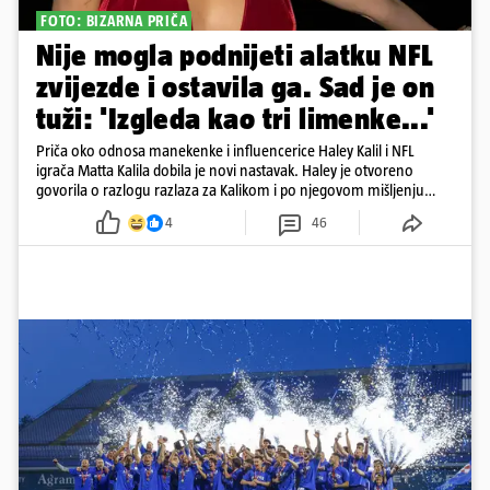
FOTO: BIZARNA PRIČA
Nije mogla podnijeti alatku NFL
zvijezde i ostavila ga. Sad je on
tuži: 'Izgleda kao tri limenke...'
Priča oko odnosa manekenke i influencerice Haley Kalil i NFL
igrača Matta Kalila dobila je novi nastavak. Haley je otvoreno
govorila o razlogu razlaza za Kalikom i po njegovom mišljenju
prešla granicu dobrog ukusa
4
46