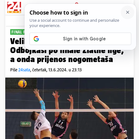
PRIJAVA
Sport
Komentari
0
FINAL FOUR U GRADSKOM VRTU
Veliki sportski dan u Osijeku:
Odbojkaši po finale Zlatne lige,
a onda prijenos nogometaša
Piše
24sata
,
četvrtak, 13.6.2024. u 23:13