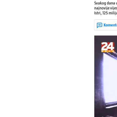
Svakog dana u
najnovije vije
Istri, 125 mil
utorka nove ci
Koment