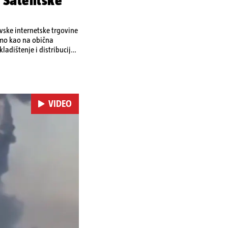
 Satelitske
ovske internetske trgovine
amo kao na obična
ladištenje i distribuciju
 i kao izravan odgovor na
se ekonomske posljedice
VIDEO