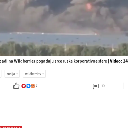
padi na Wildberries pogađaju srce ruske korporativne sfere
| Video: 2
rusija
wildberries
7
10