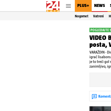
PLUS+
NEWS
Nogomet
Vatreni
H
POGLEDAJTE 
VIDEO B
posta, 
VARAŽDIN - Dim
igrač lisabon
je to treći go
zanimljivo, ig
Koment