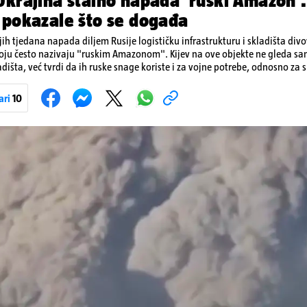
krajina stalno napada 'ruski Amazon'.
 pokazale što se događa
ih tjedana napada diljem Rusije logističku infrastrukturu i skladišta div
koju često nazivaju "ruskim Amazonom". Kijev na ove objekte ne gleda s
dišta, već tvrdi da ih ruske snage koriste i za vojne potrebe, odnosno za sk
onove i druge opreme koja se koristi u ratu. S druge strane, napadi služe
iranja ukrajinske poštanske i logističke infrastrukture te kao način da 
ari
10
ublje na ruski teritorij i približe običnim građanima.
Pokretanje videa...