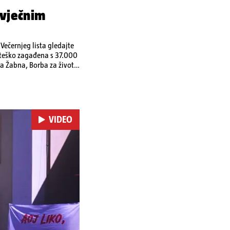
 vječnim
ečernjeg lista gledajte
a teško zagađena s 37.000
a Žabna, Borba za život
VIDEO