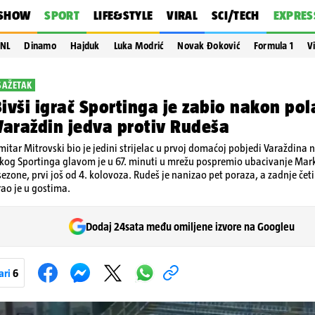
SHOW
SPORT
LIFE&STYLE
VIRAL
SCI/TECH
EXPRES
NL
Dinamo
Hajduk
Luka Modrić
Novak Đoković
Formula 1
V
SAŽETAK
ivši igrač Sportinga je zabio nakon po
Varaždin jedva protiv Rudeša
itar Mitrovski bio je jedini strijelac u prvoj domaćoj pobjedi Varaždina n
skog Sportinga glavom je u 67. minuti u mrežu pospremio ubacivanje Ma
l sezone, prvi još od 4. kolovoza. Rudeš je nanizao pet poraza, a zadnje čet
rao je u gostima.
Dodaj 24sata među omiljene izvore na Googleu
ari
6