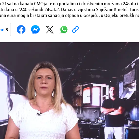
 21 sat na kanalu CMC-ja te na portalima i društvenim mrežama 24sata i V
sti dana u '240 sekundi 24sata'. Danas u vijestima Snježane Krnetić: Turis
ijuna eura mogla bi stajati sanacija otpada u Gospiću, u Osijeku pretukli
jene goriva, rastu mirovine za 200 tisuća branitelja...
ari
3
Pokretanje videa...