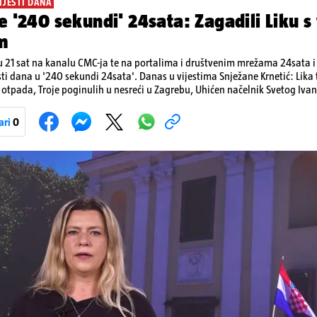
IJESTI DANA
e '240 sekundi' 24sata: Zagadili Liku s
m
 21 sat na kanalu CMC-ja te na portalima i društvenim mrežama 24sata i V
sti dana u '240 sekundi 24sata'. Danas u vijestima Snježane Krnetić: Lik
otpada, Troje poginulih u nesreći u Zagrebu, Uhićen načelnik Svetog Ivan
a, Krajaču režu ovlasti: Slijedi otkaz...
ari
0
Pokretanje videa...