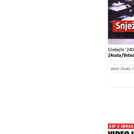
Gledajte '240
24sata/Vide
vijesti 24sata
RAT U UKRAJI