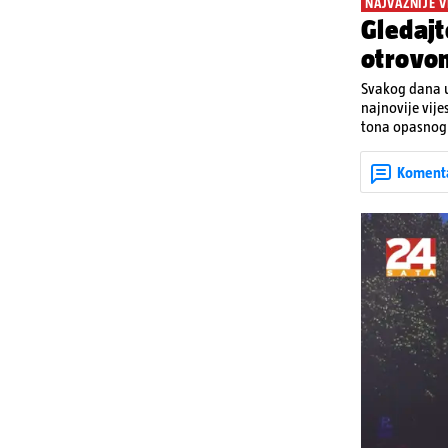
NAJVAŽNIJE V
Gledajt
otrovo
Svakog dana u
najnovije vije
tona opasnog 
Denisa Vejzović
Koment