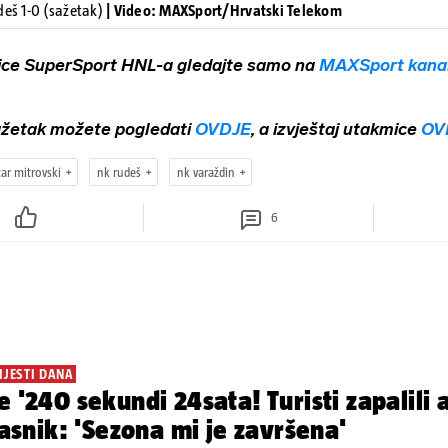
deš 1-0 (sažetak)
| Video: MAXSport/Hrvatski Telekom
ice SuperSport HNL-a gledajte samo na
MAXSport kana
sažetak možete pogledati
OVDJE
, a izvještaj utakmice
OV
tar mitrovski
nk rudeš
nk varaždin
6
IJESTI DANA
e '240 sekundi 24sata! Turisti zapalili
vlasnik: 'Sezona mi je završena'