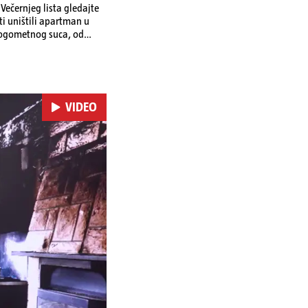
ečernjeg lista gledajte
ti uništili apartman u
 nogometnog suca, od
VIDEO