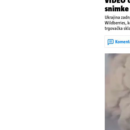
VIDEO U
snimke
Ukrajina zadnj
Wildberries, 
trgovačka skla
dijelova za dr
ruska bombard
Koment
rata prenesu d