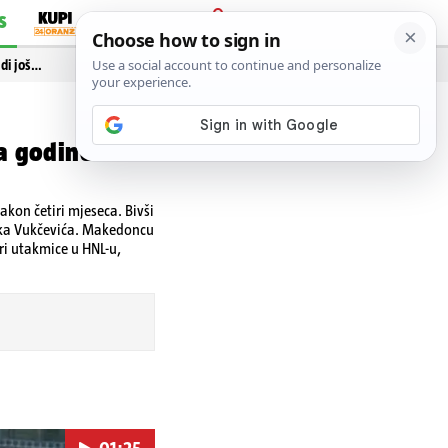
S
PRIJAVA
idi još…
la godine
akon četiri mjeseca. Bivši
rka Vukčevića. Makedoncu
iri utakmice u HNL-u,