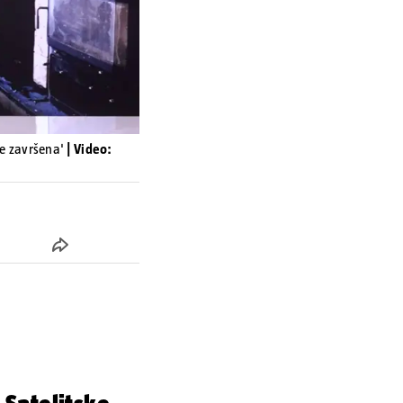
je završena'
| Video: