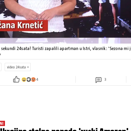
 sekundi 24sata! Turisti zapalili apartman u Istri, vlasnik: 'Sezona mi 
o
video 24sata
4
3
NI