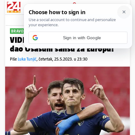
PRIJAVA
Sport
Komentari
4
BRAVO, ANTE!
VIDEO Budimir zabio golčinu i
dao Osasuni šansu za Europu!
Piše
Luka Tunjić
,
četvrtak, 25.5.2023. u 23:30