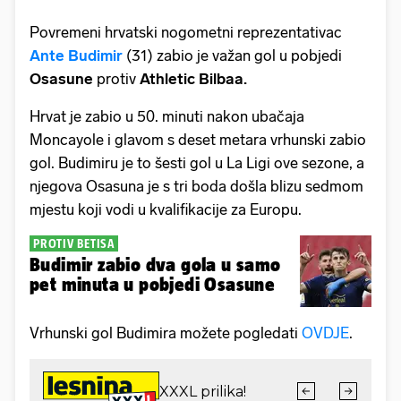
Povremeni hrvatski nogometni reprezentativac
Ante Budimir
(31) zabio je važan gol u pobjedi
Osasune
protiv
Athletic Bilbaa.
Hrvat je zabio u 50. minuti nakon ubačaja
Moncayole i glavom s deset metara vrhunski zabio
gol. Budimiru je to šesti gol u La Ligi ove sezone, a
njegova Osasuna je s tri boda došla blizu sedmom
mjestu koji vodi u kvalifikacije za Europu.
PROTIV BETISA
Budimir zabio dva gola u samo
pet minuta u pobjedi Osasune
Vrhunski gol Budimira možete pogledati
OVDJE
.