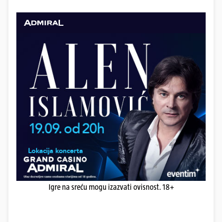
Igre na sreću mogu izazvati ovisnost. 18+