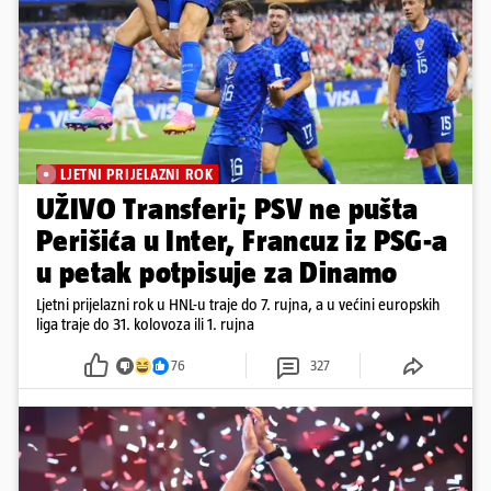
LJETNI PRIJELAZNI ROK
UŽIVO Transferi; PSV ne pušta
Perišića u Inter, Francuz iz PSG-a
u petak potpisuje za Dinamo
Ljetni prijelazni rok u HNL-u traje do 7. rujna, a u većini europskih
liga traje do 31. kolovoza ili 1. rujna
76
327