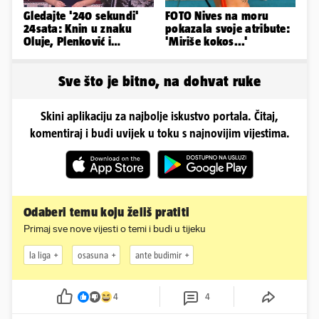
Gledajte '240 sekundi'
FOTO Nives na moru
24sata: Knin u znaku
pokazala svoje atribute:
Oluje, Plenković i
'Miriše kokos...'
Milanović se ignorirali...
Sve što je bitno, na dohvat ruke
Skini aplikaciju za najbolje iskustvo portala. Čitaj,
komentiraj i budi uvijek u toku s najnovijim vijestima.
Odaberi temu koju želiš pratiti
Primaj sve nove vijesti o temi i budi u tijeku
la liga
osasuna
ante budimir
4
4