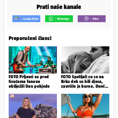
Prati naše kanale
Preporučeni članci
FOTO Prljavci su pred
FOTO Spetljali su se na
tisućama fanova
Krku dok su bili djeca,
obilježili Dan pobjede
završilo je burno. Dončić
i Anamaria u novoj fazi