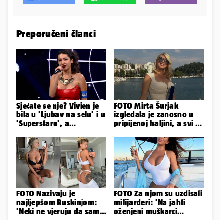
Preporučeni članci
Sjećate se nje? Vivien je
FOTO Mirta Šurjak
bila u 'Ljubav na selu' i u
izgledala je zanosno u
'Superstaru', a
pripijenoj haljini, a svi su
pogledajte kako sada
primijetili jedan detalj...
izgleda
FOTO Nazivaju je
FOTO Za njom su uzdisali
najljepšom Ruskinjom:
milijarderi: 'Na jahti
'Neki ne vjeruju da sam
oženjeni muškarci
stvarna. Što vi mislite?'
zaborave na pravila'