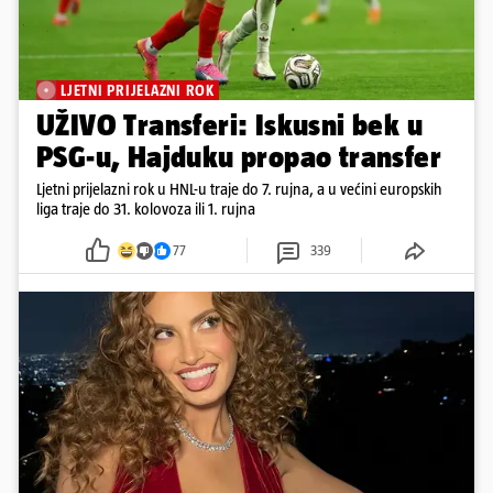
LJETNI PRIJELAZNI ROK
UŽIVO Transferi: Iskusni bek u
PSG-u, Hajduku propao transfer
Ljetni prijelazni rok u HNL-u traje do 7. rujna, a u većini europskih
liga traje do 31. kolovoza ili 1. rujna
77
339