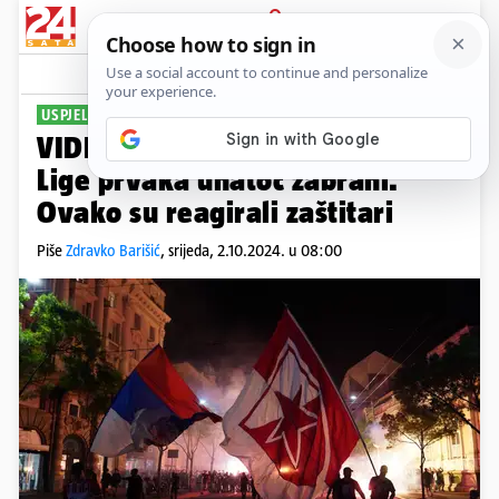
PRIJAVA
Sport
Komentari
1
USPJELI SU SE PROBITI
VIDEO Delije ušle na utakmicu
Lige prvaka unatoč zabrani.
Ovako su reagirali zaštitari
Piše
Zdravko Barišić
,
srijeda, 2.10.2024. u 08:00