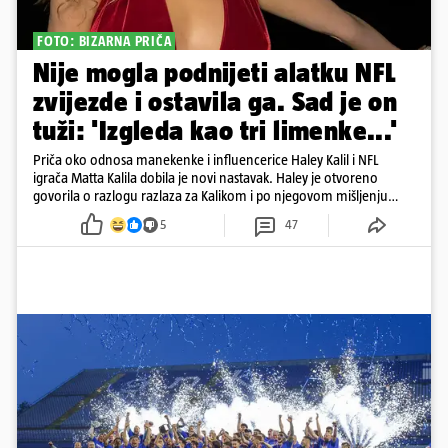
FOTO: BIZARNA PRIČA
Nije mogla podnijeti alatku NFL
zvijezde i ostavila ga. Sad je on
tuži: 'Izgleda kao tri limenke...'
Priča oko odnosa manekenke i influencerice Haley Kalil i NFL
igrača Matta Kalila dobila je novi nastavak. Haley je otvoreno
govorila o razlogu razlaza za Kalikom i po njegovom mišljenju
prešla granicu dobrog ukusa
5
47