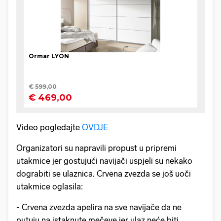
Video pogledajte
OVDJE
Organizatori su napravili propust u pripremi
utakmice jer gostujući navijači uspjeli su nekako
dograbiti se ulaznica. Crvena zvezda se još uoči
utakmice oglasila:
- Crvena zvezda apelira na sve navijače da ne
putuju na istaknute mečeve jer ulaz neće biti