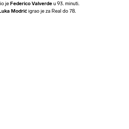
io je
Federico Valverde
u 93. minuti.
Luka
Modrić
igrao je za Real do 78.