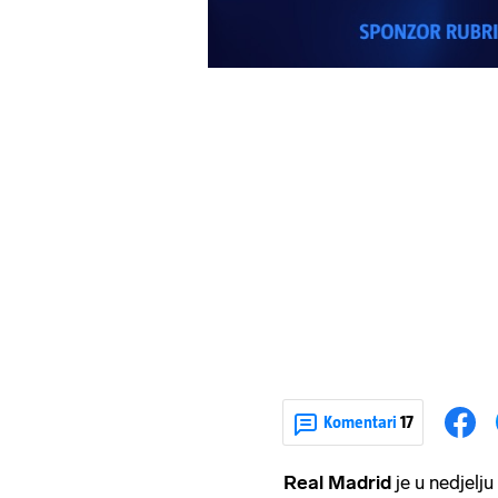
Komentari
17
Real Madrid
je u nedjelj