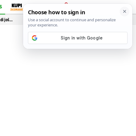
S
PRIJAVA
idi još…