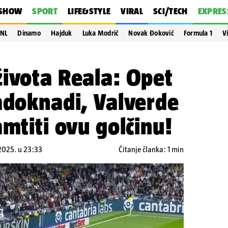
SHOW
SPORT
LIFE&STYLE
VIRAL
SCI/TECH
EXPRES
NL
Dinamo
Hajduk
Luka Modrić
Novak Đoković
Formula 1
V
ivota Reala: Opet
adoknadi, Valverde
amtiti ovu golčinu!
.2025. u 23:33
Čitanje članka: 1 min