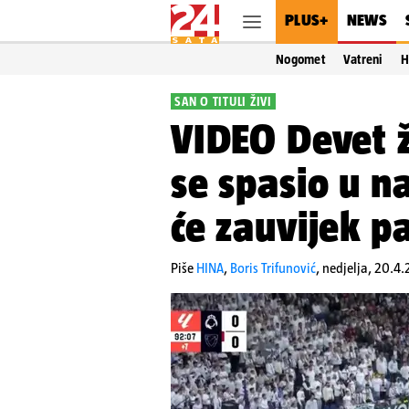
PLUS+
NEWS
Nogomet
Vatreni
H
SAN O TITULI ŽIVI
VIDEO Devet ž
se spasio u n
će zauvijek p
Piše
HINA
,
Boris Trifunović
,
nedjelja, 20.4