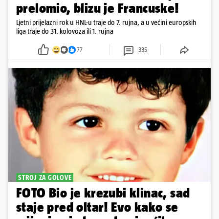
prelomio, blizu je Francuske!
Ljetni prijelazni rok u HNL-u traje do 7. rujna, a u većini europskih
liga traje do 31. kolovoza ili 1. rujna
77
335
STROJ ZA GOLOVE
FOTO Bio je krezubi klinac, sad
staje pred oltar! Evo kako se