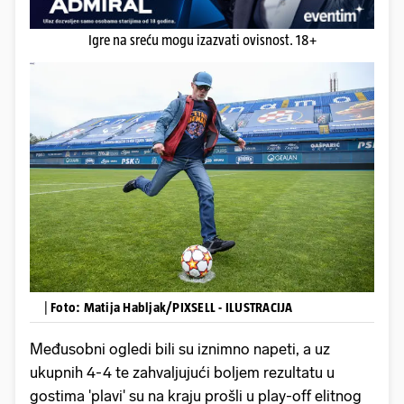
Igre na sreću mogu izazvati ovisnost. 18+
|
Foto: Matija Habljak/PIXSELL - ILUSTRACIJA
Međusobni ogledi bili su iznimno napeti, a uz
ukupnih 4-4 te zahvaljujući boljem rezultatu u
gostima 'plavi' su na kraju prošli u play-off elitnog