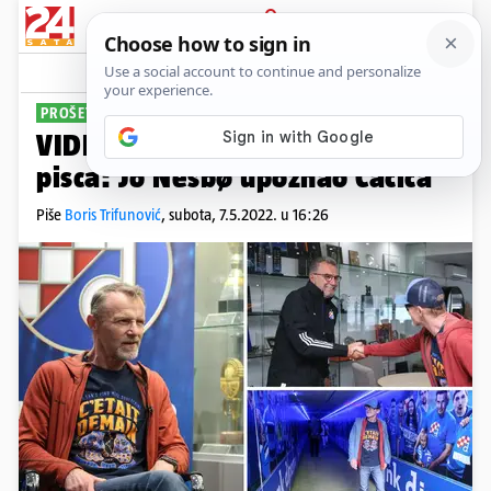
PRIJAVA
Sport
Komentari
5
PROŠETAO MAKSIMIROM
VIDEO Dinamo ugostio slavnog
pisca: Jo Nesbø upoznao Čačića
Piše
Boris Trifunović
,
subota, 7.5.2022. u 16:26