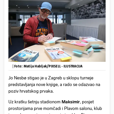
|
Foto: Matija Habljak/PIXSELL - ILUSTRACIJA
Jo Nesbø stigao je u Zagreb u sklopu turneje
predstavljanja nove knjige, a rado se odazvao na
poziv hrvatskog prvaka.
Uz kratku šetnju stadionom
Maksimir
, posjet
prostorijama prve momčadi i Plavom salonu, klub