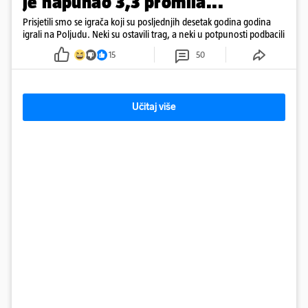
je napuhao 3,3 promila...
Prisjetili smo se igrača koji su posljednjih desetak godina godina
igrali na Poljudu. Neki su ostavili trag, a neki u potpunosti podbacili
15
50
Učitaj više