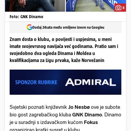
8
Foto: GNK Dinamo
Dodaj 24sata među omiljene izvore na Googleu
Znam dosta o klubu, o povijesti i uspjesima, u meni
imate svojevrsnog navijača već godinama. Pratio sam i
svojedobno dva ogleda Dinama i Moldea u
kvalifikacijama za Ligu prvaka, kaže Norvežanin
Svjetski poznati književnik
Jo Nesbø
ove je subote
bio gost zagrebačkog kluba
GNK Dinamo
. Dinamo
je u suradnji s izdavačkom kućom
Fokus
organizirao kratki susret u klubu.