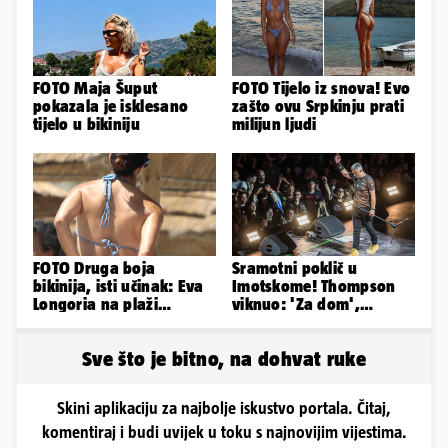
FOTO Maja Šuput
FOTO Tijelo iz snova! Evo
pokazala je isklesano
zašto ovu Srpkinju prati
tijelo u bikiniju
milijun ljudi
FOTO Druga boja
Sramotni poklič u
bikinija, isti učinak: Eva
Imotskome! Thompson
Longoria na plaži
viknuo: 'Za dom',
pipkala svoje zanosne
publika odgovorila:
obline
'Spremni'
Sve što je bitno, na dohvat ruke
Skini aplikaciju za najbolje iskustvo portala. Čitaj,
komentiraj i budi uvijek u toku s najnovijim vijestima.