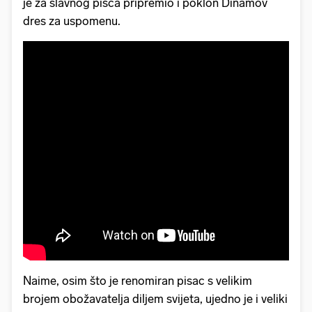
je za slavnog pisca pripremio i poklon Dinamov
dres za uspomenu.
Naime, osim što je renomiran pisac s velikim
brojem obožavatelja diljem svijeta, ujedno je i veliki