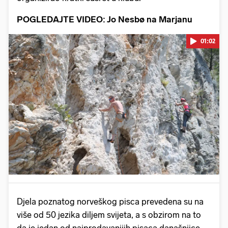
POGLEDAJTE VIDEO: Jo Nesbø na Marjanu
01:02
Pokretanje videa...
Djela poznatog norveškog pisca prevedena su na
više od 50 jezika diljem svijeta, a s obzirom na to
da je jedan od najprodavanijih pisaca današnjice