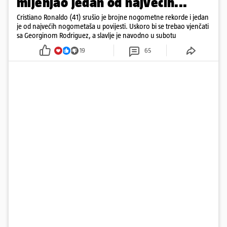
mijenjao jedan od najvećih...
Cristiano Ronaldo (41) srušio je brojne nogometne rekorde i jedan
je od najvećih nogometaša u povijesti. Uskoro bi se trebao vjenčati
sa Georginom Rodriguez, a slavlje je navodno u subotu
19
65