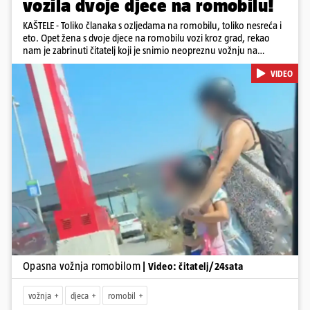
vozila dvoje djece na romobilu!
KAŠTELE - Toliko članaka s ozljedama na romobilu, toliko nesreća i
eto. Opet žena s dvoje djece na romobilu vozi kroz grad, rekao
nam je zabrinuti čitatelj koji je snimio neopreznu vožnju na
romobilu u četvrtak prijepodne kroz Kaštele. Podsjetimo, mjesec i
VIDEO
pol od smrti dječaka (14) u Metkoviću, pad s električnog romobila
odnio je još jedan mladi život. Unatoč naporima liječnika KBC-a
Zagreb, u ponedjeljak maloljetnik je podlegao ozljedama
zadobivenima u padu s romobila.
Pokretanje videa...
Opasna vožnja romobilom
| Video: čitatelj/24sata
vožnja
djeca
romobil