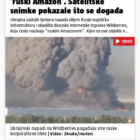
'ruski Amazon'. Satelitske
snimke pokazale što se događa
Ukrajina zadnjih tjedana napada diljem Rusije logističku
infrastrukturu i skladišta divovske internetske trgovine Wildberries,
koju često nazivaju "ruskim Amazonom". Kijev na ove objekte ne
gleda samo kao na obična trgovačka skladišta, već tvrdi da ih ruske
VIDEO
snage koriste i za vojne potrebe, odnosno za skladištenje i
distribuciju dijelova za dronove i druge opreme koja se koristi u
ratu. S druge strane, napadi služe i kao izravan odgovor na ruska
bombardiranja ukrajinske poštanske i logističke infrastrukture te
kao način da se ekonomske posljedice rata prenesu dublje na ruski
teritorij i približe običnim građanima.
Pokretanje videa...
Ukrajinski napadi na Wildberries pogađaju srce ruske
korporativne sfere
| Video: 24sata/reuters