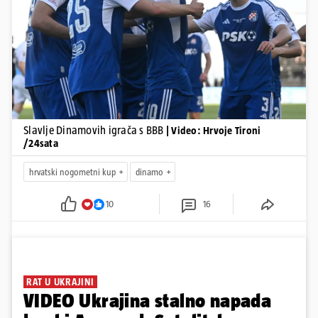
Pokretanje videa...
Slavlje Dinamovih igrača s BBB
| Video: Hrvoje Tironi
/24sata
hrvatski nogometni kup
dinamo
10
16
RAT U UKRAJINI
VIDEO Ukrajina stalno napada