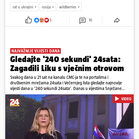
rat u ukrajini
rusija
wildberries
5
10
NAJVAŽNIJE VIJESTI DANA
Gledajte '240 sekundi' 24sata:
Zagadili Liku s vječnim otrovom
Svakog dana u 21 sat na kanalu CMC-ja te na portalima i
društvenim mrežama 24sata i Večernjeg lista gledajte najnovije
vijesti dana u '240 sekundi 24sata'. Danas u vijestima Snježane
Krnetić: Lika teško zagađena s 37.000 tona opasnog otpada, Troje
VIDEO
poginulih u nesreći u Zagrebu, Uhićen načelnik Svetog Ivana
Žabna, Borba za život Denisa Vejzovića, Krajaču režu ovlasti: Slijedi
otkaz...
Pokretanje videa...