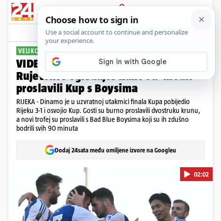
PRIJAVA
Sport
Komentari
16
VELIKO SLAVLJE NA RUJEVICI
VIDEO Dinamove pjesme grme na
Rujevici! Pogledajte kako su 'modri'
proslavili Kup s Boysima
RIJEKA - Dinamo je u uzvratnoj utakmici finala Kupa pobijedio
Rijeku 3-1 i osvojio Kup. Gosti su burno proslavili dvostruku krunu,
a novi trofej su proslavili s Bad Blue Boysima koji su ih zdušno
bodrili svih 90 minuta
Dodaj 24sata među omiljene izvore na Googleu
02:02