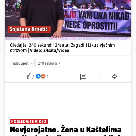
Gledajte '240 sekundi' 24sata: Zagadili Liku s vječnim
otrovom
| Video: 24sata/Video
videovijesti
240 sekundi
2
POGLEDAJTE VIDEO
Nevjerojatno. Žena u Kaštelima