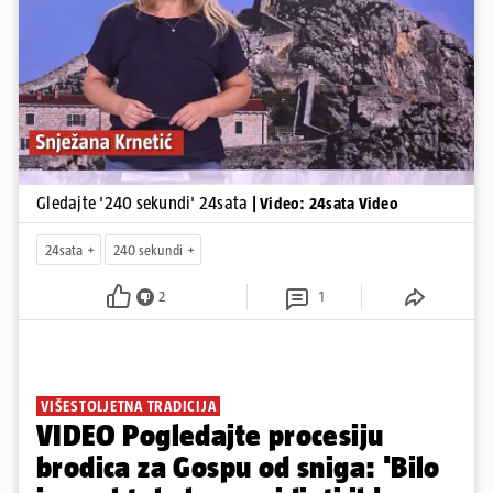
Pokretanje videa...
Gledajte '240 sekundi' 24sata
| Video: 24sata Video
24sata
240 sekundi
2
1
VIŠESTOLJETNA TRADICIJA
VIDEO Pogledajte procesiju
brodica za Gospu od sniga: 'Bilo