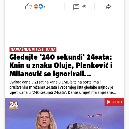
9
40
NAJVAŽNIJE VIJESTI DANA
Gledajte '240 sekundi' 24sata:
Knin u znaku Oluje, Plenković i
Milanović se ignorirali...
Svakog dana u 21 sat na kanalu CMC-ja te na portalima i
društvenim mrežama 24sata i Večernjeg lista gledajte najnovije
vijesti dana u '240 sekundi 24sata'. Danas u vijestima Snježane
Krnetić: Hrvatska je obilježila 31. obljetnicu Oluje, a pažnju je
VIDEO
privuklo ignoriranje predsjednika Zorana Milanovića i premijera
Andreja Plenkovića u Kninu. Donosimo i detalje o većim
braniteljskim mirovinama, apelu obitelji Hrvata u komi u Irskoj,
upozorenjima nakon nove tragedije na električnom romobilu te
smanjenju proizvodnje u nuklearnoj elektrani Krško.