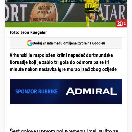
2
Foto: Leon Kuegeler
Dodaj 24sata među omiljene izvore na Googleu
Vrhunski je raspoložen krilni napadač dortmundske
Borussije koji je zabio tri gola do odmora pa se tri
minute nakon nastavka igre morao izaći zbog ozljede
Šest golova u prvom poluvremenu, imali su što za