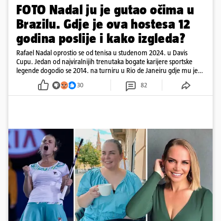
FOTO Nadal ju je gutao očima u
Brazilu. Gdje je ova hostesa 12
godina poslije i kako izgleda?
Rafael Nadal oprostio se od tenisa u studenom 2024. u Davis
Cupu. Jedan od najviralnijih trenutaka bogate karijere sportske
legende dogodio se 2014. na turniru u Rio de Janeiru gdje mu je
pažnju odvlačila ljepotica iza klupe
30
82