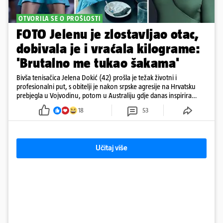
OTVORILA SE O PROŠLOSTI
FOTO Jelenu je zlostavljao otac,
dobivala je i vraćala kilograme:
'Brutalno me tukao šakama'
Bivša tenisačica Jelena Dokić (42) prošla je težak životni i
profesionalni put, s obitelji je nakon srpske agresije na Hrvatsku
prebjegla u Vojvodinu, potom u Australiju gdje danas inspirira
mnoge
18
53
Učitaj više