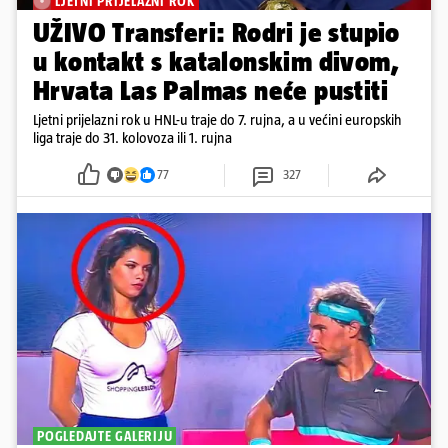
LJETNI PRIJELAZNI ROK
UŽIVO Transferi: Rodri je stupio
u kontakt s katalonskim divom,
Hrvata Las Palmas neće pustiti
Ljetni prijelazni rok u HNL-u traje do 7. rujna, a u većini europskih
liga traje do 31. kolovoza ili 1. rujna
77
327
POGLEDAJTE GALERIJU