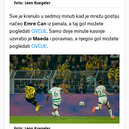
Foto: Leon Kuegeler
Sve je krenulo u sedmoj minuti kad je mrežu gostiju
načeo
Emre Can
iz penala, a taj gol možete
pogledati
OVDJE
. Samo dvije minute kasnije
uzvratio je
Maeda
i poravnao, a njegov gol možete
pogledati
OVDJE
.
Foto: Leon Kuegeler