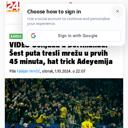
PRIJAVA
Sport
Komentari
10
KAKVA UTAKMICA
VIDEO Golijada u Dortmundu!
Šest puta tresli mrežu u prvih
45 minuta, hat trick Adeyemija
Piše
Fabijan Hrnčić
,
utorak, 1.10.2024. u 22:07