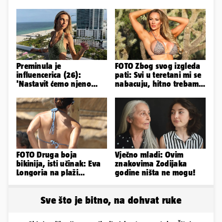
Preminula je
FOTO Zbog svog izgleda
influencerica (26):
pati: Svi u teretani mi se
'Nastavit ćemo njeno
nabacuju, hitno trebam
nasljeđe'
tjelohranitelja!
FOTO Druga boja
Vječno mladi: Ovim
bikinija, isti učinak: Eva
znakovima Zodijaka
Longoria na plaži
godine ništa ne mogu!
pipkala svoje zanosne
obline
Sve što je bitno, na dohvat ruke