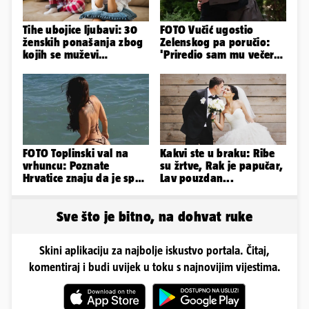
Tihe ubojice ljubavi: 30
FOTO Vučić ugostio
ženskih ponašanja zbog
Zelenskog pa poručio:
kojih se muževi
'Priredio sam mu večeru
emocionalno distanciraju
i poželio dobrodošlicu'
FOTO Toplinski val na
Kakvi ste u braku: Ribe
vrhuncu: Poznate
su žrtve, Rak je papučar,
Hrvatice znaju da je spas
Lav pouzdan...
u minijaturnom bikiniju
Sve što je bitno, na dohvat ruke
Skini aplikaciju za najbolje iskustvo portala. Čitaj,
komentiraj i budi uvijek u toku s najnovijim vijestima.