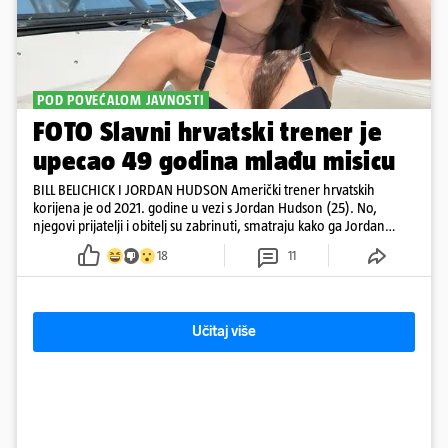
POD POVEĆALOM JAVNOSTI
FOTO Slavni hrvatski trener je
upecao 49 godina mlađu misicu
BILL BELICHICK I JORDAN HUDSON Američki trener hrvatskih
korijena je od 2021. godine u vezi s Jordan Hudson (25). No,
njegovi prijatelji i obitelj su zabrinuti, smatraju kako ga Jordan
kontrolira
18
11
Učitaj više