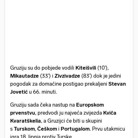
Gruziju su do pobjede vodili
Kiteišvili
(10'),
Mikautadze
(33') i
Zivzivadze
(83') dok je jedini
pogodak za domaćine postigao prekaljeni
Stevan
Jovetić
u 66. minuti.
Gruziju sada čeka nastup na
Europskom
prvenstvu
, predvodi ju najveća zvijezda
Kviča
Kvaratškelia
, a Gruzijci će biti u skupini
s
Turskom
,
Češkom
i
Portugalom
. Prvu utakmicu
igra 18. lipnja protiv Turske.