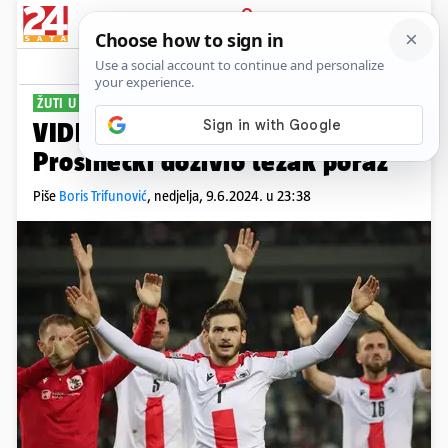
PRIJAVA
Sport
Komentari
4
ŽUTI U PROBLEMU
VIDEO Gruzija razbila Crnu Goru,
Prosinečki doživio težak poraz
Piše
Boris Trifunović
,
nedjelja, 9.6.2024. u 23:38