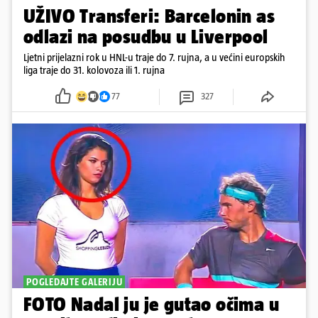
UŽIVO Transferi: Barcelonin as
odlazi na posudbu u Liverpool
Ljetni prijelazni rok u HNL-u traje do 7. rujna, a u većini europskih
liga traje do 31. kolovoza ili 1. rujna
77
327
POGLEDAJTE GALERIJU
FOTO Nadal ju je gutao očima u