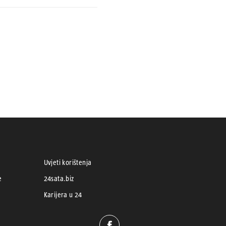
Uvjeti korištenja
e
24sata.biz
Karijera u 24