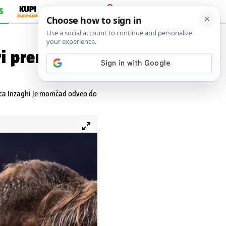
S
PRIJAVA
ri prema
mica Inzaghi je momčad odveo do