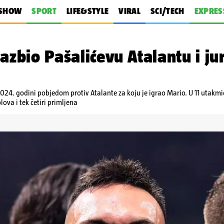
SHOW
SPORT
LIFE&STYLE
VIRAL
SCI/TECH
EXPRES
razbio Pašalićevu Atalantu i ju
 2024. godini pobjedom protiv Atalante za koju je igrao Mario. U 11 utak
ova i tek četiri primljena