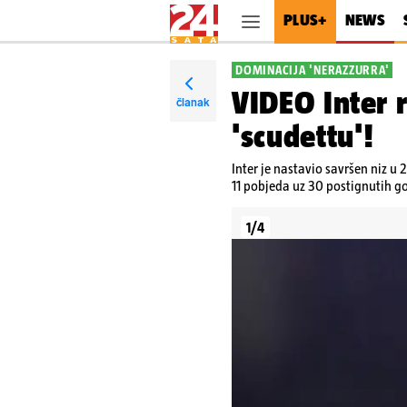
PLUS+
NEWS
DOMINACIJA 'NERAZZURRA'
VIDEO Inter 
članak
'scudettu'!
Inter je nastavio savršen niz u
11 pobjeda uz 30 postignutih gol
1/4