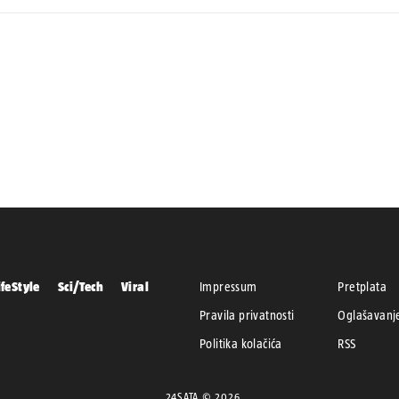
ifeStyle
Sci/Tech
Viral
Impressum
Pretplata
Pravila privatnosti
Oglašavanj
Politika kolačića
RSS
24SATA © 2026