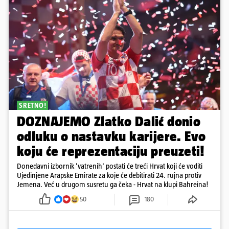
SRETNO!
DOZNAJEMO Zlatko Dalić donio
odluku o nastavku karijere. Evo
koju će reprezentaciju preuzeti!
Donedavni izbornik 'vatrenih' postati će treći Hrvat koji će voditi
Ujedinjene Arapske Emirate za koje će debitirati 24. rujna protiv
Jemena. Već u drugom susretu ga čeka - Hrvat na klupi Bahreina!
50
180