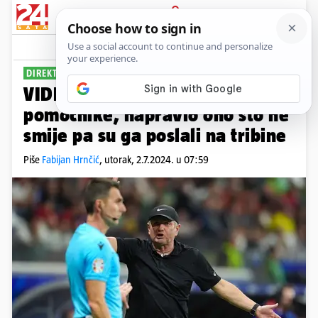
PRIJAVA
Sport
Komentari
45
DIREKTAN CRVENI
VIDEO Kek poludio na Orsata i
pomoćnike, napravio ono što ne
smije pa su ga poslali na tribine
Piše
Fabijan Hrnčić
,
utorak, 2.7.2024. u 07:59