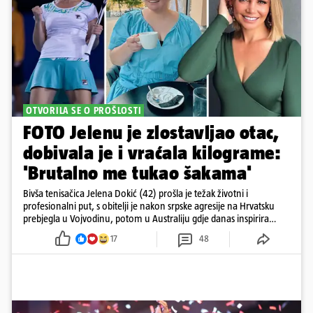
OTVORILA SE O PROŠLOSTI
FOTO Jelenu je zlostavljao otac,
dobivala je i vraćala kilograme:
'Brutalno me tukao šakama'
Bivša tenisačica Jelena Dokić (42) prošla je težak životni i
profesionalni put, s obitelji je nakon srpske agresije na Hrvatsku
prebjegla u Vojvodinu, potom u Australiju gdje danas inspirira
mnoge
17
48