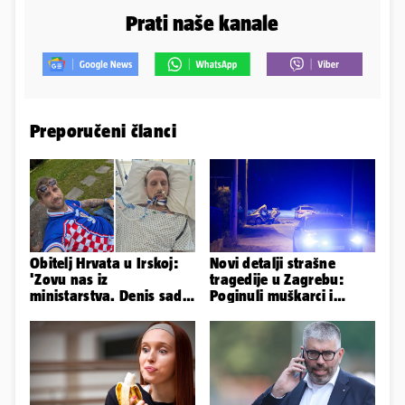
Prati naše kanale
Preporučeni članci
Obitelj Hrvata u Irskoj:
Novi detalji strašne
'Zovu nas iz
tragedije u Zagrebu:
ministarstva. Denis sada
Poginuli muškarci i
ima temperaturu. Strah
vozačica otprije poznati
nas je'
policiji