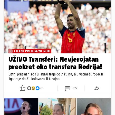
LJETNI PRIJELAZNI ROK
UŽIVO Transferi: Nevjerojatan
preokret oko transfera Rodrija!
Ljetni prijelazni rok u HNL-u traje do 7. rujna, a u većini europskih
liga traje do 31. kolovoza ili 1. rujna
76
327