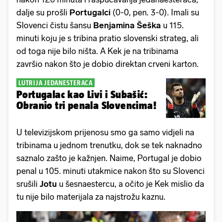
dalje su prošli
Portugalci
(0-0, pen. 3-0). Imali su
Slovenci čistu šansu
Benjamina Šeška
u 115.
minuti koju je s tribina pratio slovenski strateg, ali
od toga nije bilo ništa. A Kek je na tribinama
završio nakon što je dobio direktan crveni karton.
LUTRIJA JEDANESTERACA
Portugalac kao Livi i Subašić:
Obranio tri penala Slovencima!
U televizijskom prijenosu smo ga samo vidjeli na
tribinama u jednom trenutku, dok se tek naknadno
saznalo zašto je kažnjen. Naime, Portugal je dobio
penal u 105. minuti utakmice nakon što su Slovenci
srušili
Jotu
u šesnaestercu, a očito je Kek mislio da
tu nije bilo materijala za najstrožu kaznu.