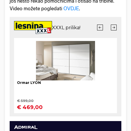
još nešto rekao pomoćnicima i otišao na tribine.
Video možete pogledati
OVDJE
.