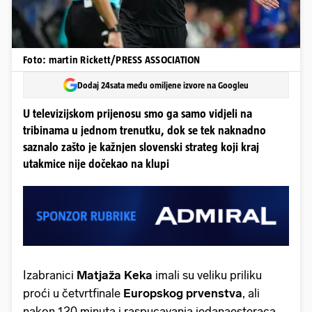
Foto: martin Rickett/PRESS ASSOCIATION
Dodaj 24sata među omiljene izvore na Googleu
U televizijskom prijenosu smo ga samo vidjeli na
tribinama u jednom trenutku, dok se tek naknadno
saznalo zašto je kažnjen slovenski strateg koji kraj
utakmice nije dočekao na klupi
Izabranici
Matjaža Keka
imali su veliku priliku
proći u četvrtfinale
Europskog prvenstva
, ali
nakon 120 minuta i raspucavanja jedanaesteraca,