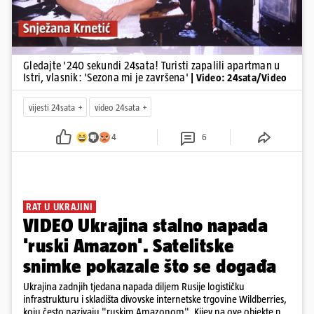
Gledajte '240 sekundi 24sata! Turisti zapalili apartman u
Istri, vlasnik: 'Sezona mi je završena'
| Video: 24sata/Video
vijesti 24sata
video 24sata
4
6
RAT U UKRAJINI
VIDEO Ukrajina stalno napada
'ruski Amazon'. Satelitske
snimke pokazale što se događa
Ukrajina zadnjih tjedana napada diljem Rusije logističku
infrastrukturu i skladišta divovske internetske trgovine Wildberries,
koju često nazivaju "ruskim Amazonom". Kijev na ove objekte ne