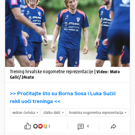
Pokretanje videa...
Trening hrvatske nogometne reprezentacije
| Video: Mato
Galić/24sata
>> Pročitajte što su Borna Sosa i Luka Sučić
rekli uoči treninga <<
vedran ćorluka
zlatko dalić
hrvatska nogometna reprezentacija
3
4