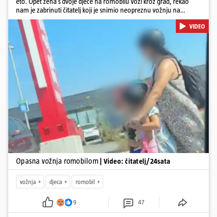
eto. Opet žena s dvoje djece na romobilu vozi kroz grad, rekao
nam je zabrinuti čitatelj koji je snimio neopreznu vožnju na
romobilu u četvrtak prijepodne kroz Kaštele. Podsjetimo, mjesec i
VIDEO
pol od smrti dječaka (14) u Metkoviću, pad s električnog romobila
odnio je još jedan mladi život. Unatoč naporima liječnika KBC-a
Zagreb, u ponedjeljak maloljetnik je podlegao ozljedama
zadobivenima u padu s romobila.
Pokretanje videa...
Opasna vožnja romobilom
| Video: čitatelj/24sata
vožnja
djeca
romobil
9
47