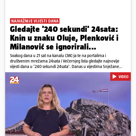
NAJVAŽNIJE VIJESTI DANA
Gledajte '240 sekundi' 24sata:
Knin u znaku Oluje, Plenković i
Milanović se ignorirali...
Svakog dana u 21 sat na kanalu CMC-ja te na portalima i
društvenim mrežama 24sata i Večernjeg lista gledajte najnovije
vijesti dana u '240 sekundi 24sata'. Danas u vijestima Snježane
Krnetić: Hrvatska je obilježila 31. obljetnicu Oluje, a pažnju je
VIDEO
privuklo ignoriranje predsjednika Zorana Milanovića i premijera
Andreja Plenkovića u Kninu. Donosimo i detalje o većim
braniteljskim mirovinama, apelu obitelji Hrvata u komi u Irskoj,
upozorenjima nakon nove tragedije na električnom romobilu te
smanjenju proizvodnje u nuklearnoj elektrani Krško.
Pokretanje videa...