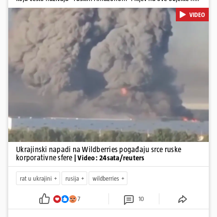
gleda samo kao na obična trgovačka skladišta, već tvrdi da ih ruske
VIDEO
snage koriste i za vojne potrebe, odnosno za skladištenje i
distribuciju dijelova za dronove i druge opreme koja se koristi u
ratu. S druge strane, napadi služe i kao izravan odgovor na ruska
bombardiranja ukrajinske poštanske i logističke infrastrukture te
kao način da se ekonomske posljedice rata prenesu dublje na ruski
teritorij i približe običnim građanima.
Pokretanje videa...
Ukrajinski napadi na Wildberries pogađaju srce ruske
korporativne sfere
| Video: 24sata/reuters
rat u ukrajini
rusija
wildberries
7
10