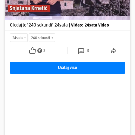
Gledajte '240 sekundi' 24sata
| Video: 24sata Video
24sata
240 sekundi
2
3
Učitaj više