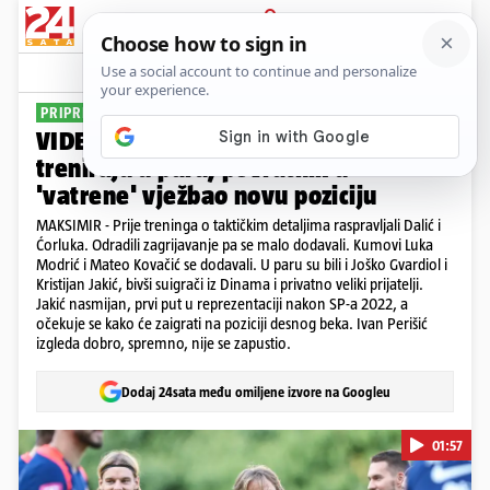
PRIJAVA
Sport
Komentari
4
PRIPREME 'VATRENIH'
VIDEO Kumovi Modrić i Kovačić
treniraju u paru, povratnik u
'vatrene' vježbao novu poziciju
MAKSIMIR - Prije treninga o taktičkim detaljima raspravljali Dalić i
Ćorluka. Odradili zagrijavanje pa se malo dodavali. Kumovi Luka
Modrić i Mateo Kovačić se dodavali. U paru su bili i Joško Gvardiol i
Kristijan Jakić, bivši suigrači iz Dinama i privatno veliki prijatelji.
Jakić nasmijan, prvi put u reprezentaciji nakon SP-a 2022, a
očekuje se kako će zaigrati na poziciji desnog beka. Ivan Perišić
izgleda dobro, spremno, nije se zapustio.
Dodaj 24sata među omiljene izvore na Googleu
01:57