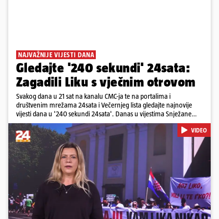
NAJVAŽNIJE VIJESTI DANA
Gledajte '240 sekundi' 24sata:
Zagadili Liku s vječnim otrovom
Svakog dana u 21 sat na kanalu CMC-ja te na portalima i
društvenim mrežama 24sata i Večernjeg lista gledajte najnovije
vijesti dana u '240 sekundi 24sata'. Danas u vijestima Snježane
Krnetić: Lika teško zagađena s 37.000 tona opasnog otpada, Troje
VIDEO
poginulih u nesreći u Zagrebu, Uhićen načelnik Svetog Ivana
Žabna, Borba za život Denisa Vejzovića, Krajaču režu ovlasti: Slijedi
otkaz...
Pokretanje videa...