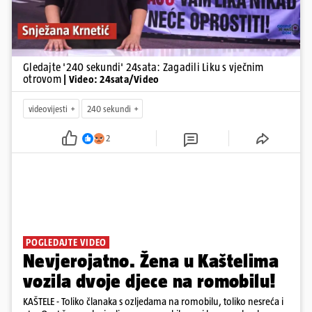
Gledajte '240 sekundi' 24sata: Zagadili Liku s vječnim
otrovom
| Video: 24sata/Video
videovijesti
240 sekundi
2
POGLEDAJTE VIDEO
Nevjerojatno. Žena u Kaštelima
vozila dvoje djece na romobilu!
KAŠTELE - Toliko članaka s ozljedama na romobilu, toliko nesreća i