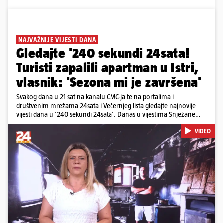
NAJVAŽNIJE VIJESTI DANA
Gledajte '240 sekundi 24sata!
Turisti zapalili apartman u Istri,
vlasnik: 'Sezona mi je završena'
Svakog dana u 21 sat na kanalu CMC-ja te na portalima i
društvenim mrežama 24sata i Večernjeg lista gledajte najnovije
vijesti dana u '240 sekundi 24sata'. Danas u vijestima Snježane
Krnetić: Turisti uništili apartman u Istri, 125 milijuna eura mogla bi
VIDEO
stajati sanacija otpada u Gospiću, u Osijeku pretukli nogometnog
suca, od utorka nove cijene goriva, rastu mirovine za 200 tisuća
branitelja...
Pokretanje videa...